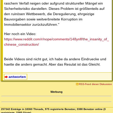
raschem Verfall neigen oder aufgrund struktureller Mängel ein
Sicherheitsrisiko darstellen. Dieses Problem ist größtenteils auf
den ruinösen Wettbewerb, die Deregulierung, ehrgeizige
Bauvorgaben sowie weitverbreitete Korruption im
Immobiliensektor zurückzuführen."
Hier noch ein Video:
https://www.reddit.com/r/nope/comments/148ynlf/the_insanity_of_
chinese_construction/
Beide Videos sind nicht gut, ich habe da andere Eindruecke und
haette die anders gemacht. Aber das Resulat ist das Gleicht.
antworten
RSS-Feed dieser Diskussion
Werbung
257342 Einträge in 18360 Threads, 975 registrierte Benutzer, 3388 Benutzer online (3
registrierte, 3385 Gäste)