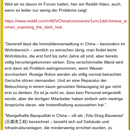
Weil wir es davon im Forum hatten, hier ein Reddit Video, auch,
wenn es leider nur wenig der Probleme zeigt:
https://www.reddit.com/r/ADVChina/comments/1unc1dd/chinese_w
omen_exposing_the_dark_real...
"Generell lässt die Immobilienverwaltung in China – besonders im
Wohnbereich – ziemlich zu wünschen übrig; man findet leicht
Wohnblocks, die erst fünf bis zehn Jahre alt sind, aber bereits
völlig heruntergekommen wirken. Eine verschimmelte Wand wird
erst dann als Problem wahrgenommen, wenn Wasser
durchsickert. Rostige Rohre werden als völlig normal betrachtet.
Gerüche stören niemanden. Und an eine Reparatur der
Beleuchtung in einem kaum genutzten Notausgang ist gar nicht
erst zu denken. Es ist ja nicht so, dass kein Personal eingestellt
würde, aber die dortigen Mitarbeiter haben einfach sehr niedrige
Ansprüche daran, wie Instandhaltung auszusehen hat."
"Mangelhafte Bauqualität in China – oft als „Tofu-Dreg-Bauweise“
(豆腐渣工程) bezeichnet – bezieht sich auf Gebäude und
Infrastrukturanlagen, die minderwertig errichtet wurden, zu