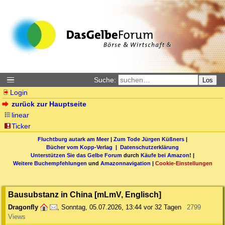
Suche:
Los
Login
zurück zur Hauptseite
linear
Ticker
Fluchtburg autark am Meer
|
Zum Tode Jürgen Küßners
|
Bücher vom Kopp-Verlag |
Datenschutzerklärung
Unterstützen Sie das Gelbe Forum
durch
Käufe bei Amazon
! |
Weitere Buchempfehlungen
und
Amazonnavigation
|
Cookie-Einstellungen
Bausubstanz in China [mLmV, Englisch]
Dragonfly
,
Sonntag, 05.07.2026, 13:44
vor 32 Tagen
2799
Views