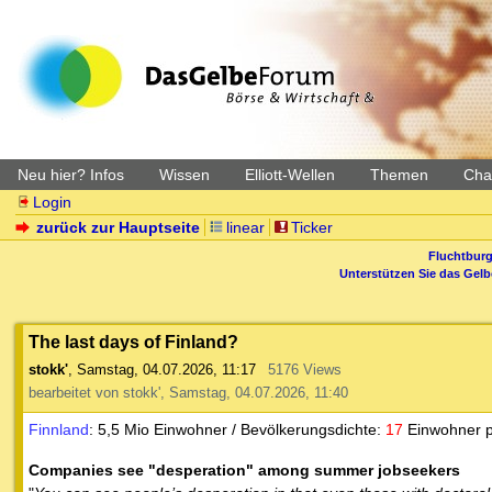
Neu hier? Infos
Wissen
Elliott-Wellen
Themen
Char
Login
zurück zur Hauptseite
linear
Ticker
Fluchtburg
Unterstützen Sie das Gel
The last days of Finland?
stokk'
,
Samstag, 04.07.2026, 11:17
5176 Views
bearbeitet von stokk', Samstag, 04.07.2026, 11:40
Finnland
: 5,5 Mio Einwohner / Bevölkerungsdichte:
17
Einwohner p
Companies see "desperation" among summer jobseekers