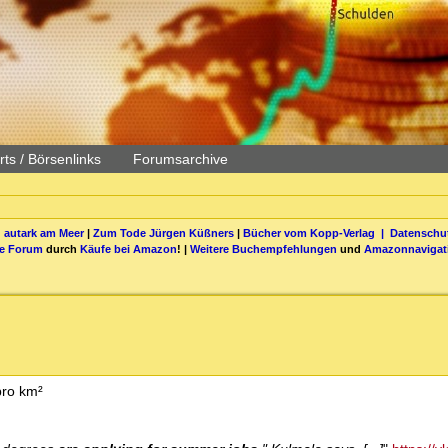
ts / Börsenlinks
Forumsarchive
 autark am Meer
|
Zum Tode Jürgen Küßners
|
Bücher vom Kopp-Verlag |
Datenschut
be Forum
durch
Käufe bei Amazon
! |
Weitere Buchempfehlungen
und
Amazonnavigat
ro km²