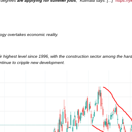
l degrees
are applying for summer jobs
," Kulmala says. [...]
"
https://yl
gy overtakes economic reality.
r highest level since 1996, with the construction sector among the hard
ontinue to cripple new development.