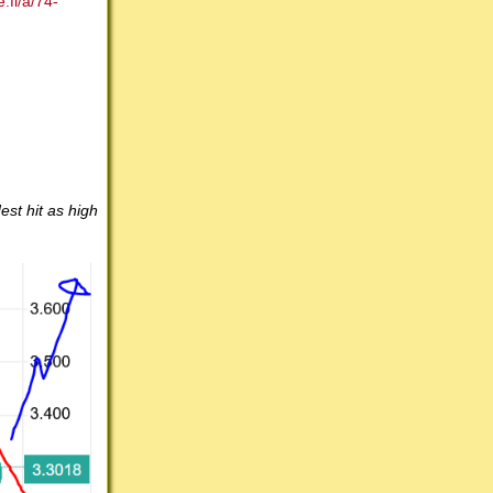
e.fi/a/74-
est hit as high