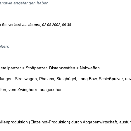
rgendwie angefangen haben.
: So!
verfasst
von
dottore
, 02.08.2002, 09:38
gherr.
etallpanzer > Stoffpanzer. Distanzwaffen > Nahwaffen.
ngen: Streitwagen, Phalanx, Steigbügel, Long Bow, Schießpulver, us
ellen, vom Zwingherrn ausgesehen.
lienproduktion (Einzelhof-Produktion) durch Abgabenwirtschaft, ausführ