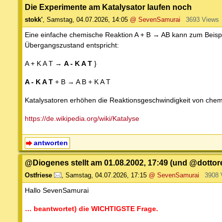
Die Experimente am Katalysator laufen noch
stokk'
,
Samstag, 04.07.2026, 14:05
@ SevenSamurai
3693 Views
Eine einfache chemische Reaktion A + B → AB kann zum Beispi
Übergangszustand entspricht:
A + K A T →
A - K A T
}
A - K A T
+ B → A B + K A T
Katalysatoren erhöhen die Reaktionsgeschwindigkeit von ch
https://de.wikipedia.org/wiki/Katalyse
antworten
@Diogenes stellt am 01.08.2002, 17:49 (und @dottor
Ostfriese
,
Samstag, 04.07.2026, 17:15
@ SevenSamurai
3908 
Hallo SevenSamurai
… beantwortet) die WICHTIGSTE Frage.