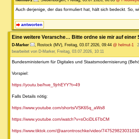
Auch derjenige, der das formuliert hat, hält sich bedeckt. So, 
antworten
Eine weitere Verarsche… Bitte ordne sie mir auf einer 
D-Marker
,
Rostock (MV)
,
Freitag, 03.07.2026, 09:44
@ helmut-1
bearbeitet von D-Marker, Freitag, 03.07.2026, 10:11
Bundesministerium für Digitales und Staatsmodernisierung (Beh
Vorspiel:
https://youtu.be/hve_9jrhEYY?t=49
Falls Details nötig:
https://www.youtube.com/shorts/VSK65q_aWs8
https://www.youtube.com/watch?v=sOciDL6TbCM
https://www.tiktok.com/@aarontroschke/video/74752982303103