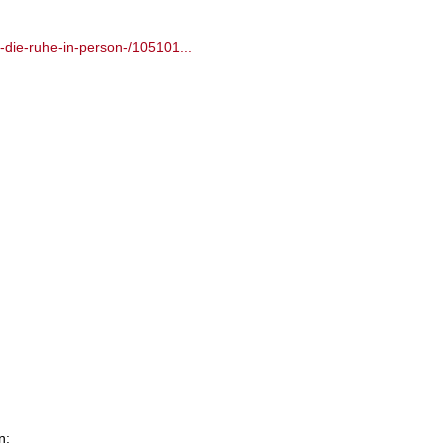
die-ruhe-in-person-/105101...
n: