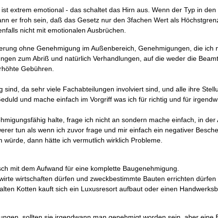
 ist extrem emotional - das schaltet das Hirn aus. Wenn der Typ in de
kann er froh sein, daß das Gesetz nur den 3fachen Wert als Höchstgrenz
nfalls nicht mit emotionalen Ausbrüchen.
derung ohne Genehmigung im Außenbereich, Genehmigungen, die ich n
hungen zum Abriß und natürlich Verhandlungen, auf die weder die Beam
erhöhte Gebühren.
 sind, da sehr viele Fachabteilungen involviert sind, und alle ihre St
eduld und mache einfach im Vorgriff was ich für richtig und für irgend
ehmigungsfähig halte, frage ich nicht an sondern mache einfach, in d
rer tun als wenn ich zuvor frage und mir einfach ein negativer Besche
würde, dann hätte ich vermutlich wirklich Probleme.
isch mit dem Aufwand für eine komplette Baugenehmigung.
wirte wirtschaften dürfen und zweckbestimmte Bauten errichten dürfen 
en alten Kotten kauft sich ein Luxusresort aufbaut oder einen Handwerks
ngen, sollten sie irgendwann man genehmigt worden sein, aber eine E