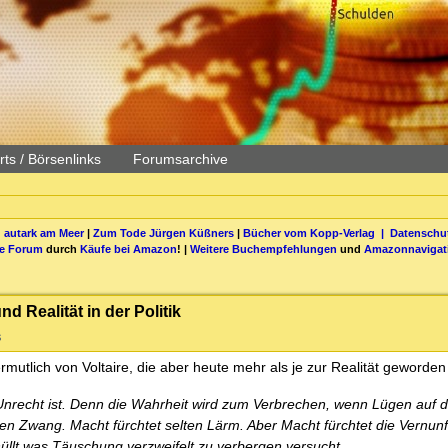
ts / Börsenlinks
Forumsarchive
 autark am Meer
|
Zum Tode Jürgen Küßners
|
Bücher vom Kopp-Verlag |
Datenschut
be Forum
durch
Käufe bei Amazon
! |
Weitere Buchempfehlungen
und
Amazonnavigat
 Realität in der Politik
s
mutlich von Voltaire, die aber heute mehr als je zur Realität geworden 
 im Unrecht ist. Denn die Wahrheit wird zum Verbrechen, wenn Lügen auf
en Zwang. Macht fürchtet selten Lärm. Aber Macht fürchtet die Vernunf
hüllt was Täuschung verzweifelt zu verbergen versucht.