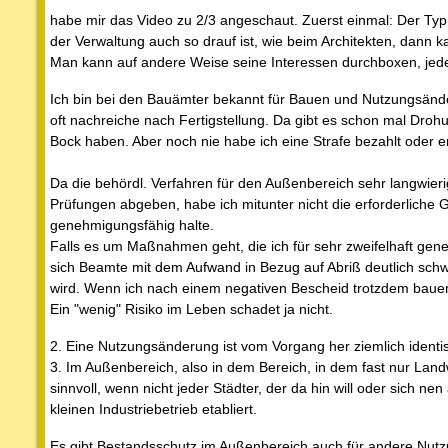
habe mir das Video zu 2/3 angeschaut. Zuerst einmal: Der Typ
der Verwaltung auch so drauf ist, wie beim Architekten, dann 
Man kann auf andere Weise seine Interessen durchboxen, jede
Ich bin bei den Bauämter bekannt für Bauen und Nutzungsän
oft nachreiche nach Fertigstellung. Da gibt es schon mal Dro
Bock haben. Aber noch nie habe ich eine Strafe bezahlt oder 
Da die behördl. Verfahren für den Außenbereich sehr langwierig
Prüfungen abgeben, habe ich mitunter nicht die erforderliche G
genehmigungsfähig halte.
Falls es um Maßnahmen geht, die ich für sehr zweifelhaft gen
sich Beamte mit dem Aufwand in Bezug auf Abriß deutlich schwe
wird. Wenn ich nach einem negativen Bescheid trotzdem bauen 
Ein "wenig" Risiko im Leben schadet ja nicht.
2. Eine Nutzungsänderung ist vom Vorgang her ziemlich ident
3. Im Außenbereich, also in dem Bereich, in dem fast nur Land
sinnvoll, wenn nicht jeder Städter, der da hin will oder sich n
kleinen Industriebetrieb etabliert.
Es gibt Bestandsschutz im Außenbereich auch für andere Nutzu