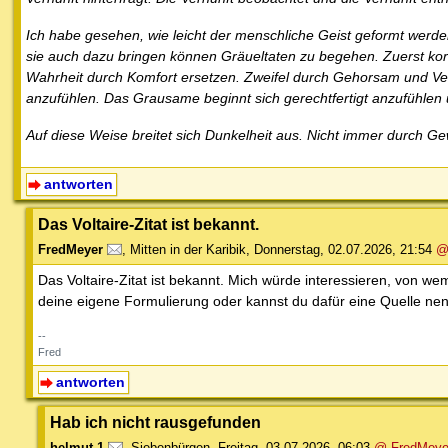
Ich habe gesehen, wie leicht der menschliche Geist geformt werd
sie auch dazu bringen können Gräueltaten zu begehen. Zuerst ko
Wahrheit durch Komfort ersetzen. Zweifel durch Gehorsam und Ve
anzufühlen. Das Grausame beginnt sich gerechtfertigt anzufühlen
Auf diese Weise breitet sich Dunkelheit aus. Nicht immer durch G
antworten
Das Voltaire-Zitat ist bekannt.
FredMeyer
,
Mitten in der Karibik
,
Donnerstag, 02.07.2026, 21:54
@
Das Voltaire-Zitat ist bekannt. Mich würde interessieren, von w
deine eigene Formulierung oder kannst du dafür eine Quelle ne
--
Fred
antworten
Hab ich nicht rausgefunden
helmut-1
,
Siebenbürgen
,
Freitag, 03.07.2026, 06:03
@ FredMeye