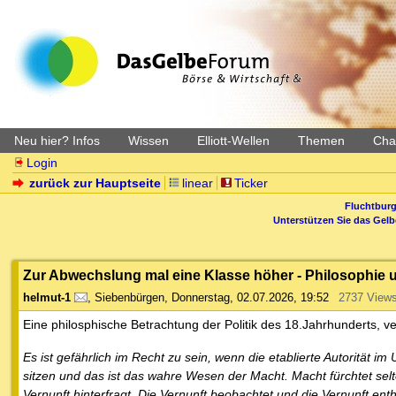
Neu hier? Infos
Wissen
Elliott-Wellen
Themen
Char
Login
zurück zur Hauptseite
linear
Ticker
Fluchtburg
Unterstützen Sie das Gel
Zur Abwechslung mal eine Klasse höher - Philosophie und
helmut-1
,
Siebenbürgen
,
Donnerstag, 02.07.2026, 19:52
2737 View
Eine philosphische Betrachtung der Politik des 18.Jahrhunderts, ver
Es ist gefährlich im Recht zu sein, wenn die etablierte Autorität
sitzen und das ist das wahre Wesen der Macht. Macht fürchtet selt
Vernunft hinterfragt. Die Vernunft beobachtet und die Vernunft ent