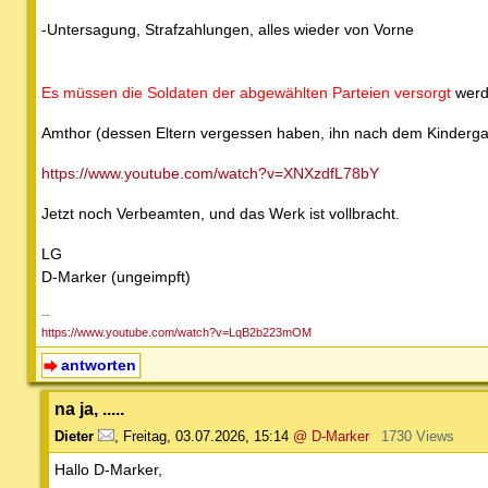
-Untersagung, Strafzahlungen, alles wieder von Vorne
Es müssen die Soldaten der abgewählten Parteien versorgt
werde
Amthor (dessen Eltern vergessen haben, ihn nach dem Kinderga
https://www.youtube.com/watch?v=XNXzdfL78bY
Jetzt noch Verbeamten, und das Werk ist vollbracht.
LG
D-Marker (ungeimpft)
--
https://www.youtube.com/watch?v=LqB2b223mOM
antworten
na ja, .....
Dieter
,
Freitag, 03.07.2026, 15:14
@ D-Marker
1730 Views
Hallo D-Marker,