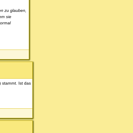
en zu glauben,
em sie
normal
) stammt. Ist das