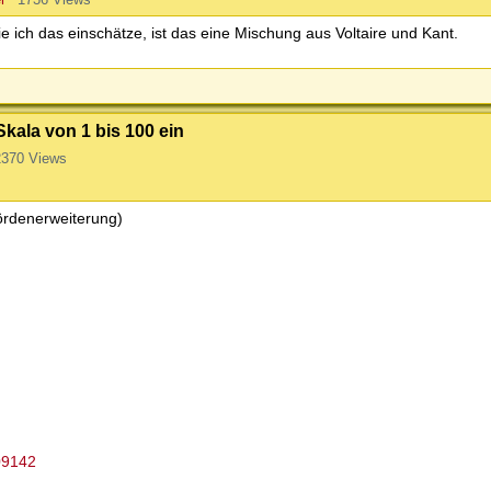
wie ich das einschätze, ist das eine Mischung aus Voltaire und Kant.
Skala von 1 bis 100 ein
2370 Views
ördenerweiterung)
09142