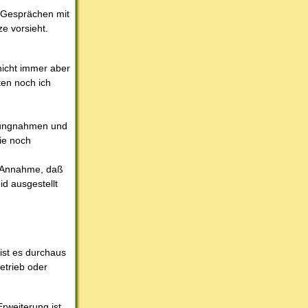
n Gesprächen mit
e vorsieht.
icht immer aber
ten noch ich
ellungnahmen und
wie noch
er Annahme, daß
id ausgestellt
ist es durchaus
betrieb oder
rweiterung ist