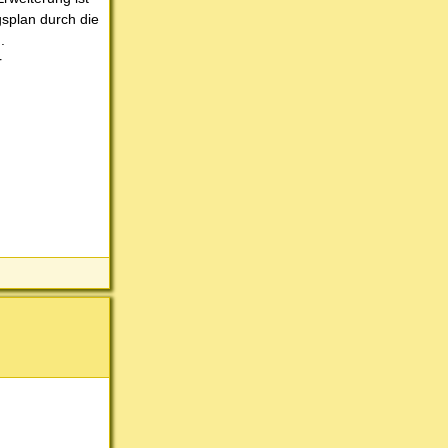
splan durch die
.
r