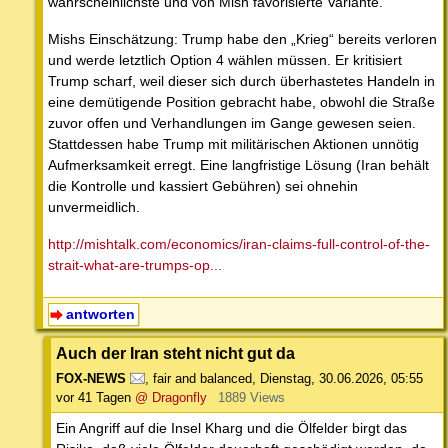
wahrscheinlichste und von Mish favorisierte Variante.
Mishs Einschätzung: Trump habe den „Krieg“ bereits verloren
und werde letztlich Option 4 wählen müssen. Er kritisiert
Trump scharf, weil dieser sich durch überhastetes Handeln in
eine demütigende Position gebracht habe, obwohl die Straße
zuvor offen und Verhandlungen im Gange gewesen seien.
Stattdessen habe Trump mit militärischen Aktionen unnötig
Aufmerksamkeit erregt. Eine langfristige Lösung (Iran behält
die Kontrolle und kassiert Gebühren) sei ohnehin
unvermeidlich.
http://mishtalk.com/economics/iran-claims-full-control-of-the-
strait-what-are-trumps-op...
antworten
Auch der Iran steht nicht gut da
FOX-NEWS
,
fair and balanced
,
Dienstag, 30.06.2026, 05:55
vor 41 Tagen
@ Dragonfly
1889 Views
Ein Angriff auf die Insel Kharg und die Ölfelder birgt das