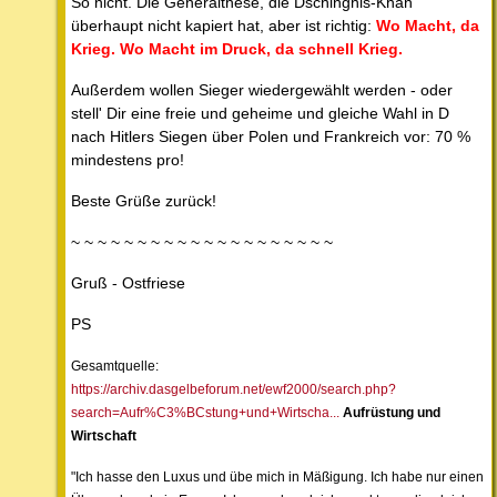
So nicht. Die Generalthese, die Dschinghis-Khan
überhaupt nicht kapiert hat, aber ist richtig:
Wo Macht, da
Krieg. Wo Macht im Druck, da schnell Krieg.
Außerdem wollen Sieger wiedergewählt werden - oder
stell' Dir eine freie und geheime und gleiche Wahl in D
nach Hitlers Siegen über Polen und Frankreich vor: 70 %
mindestens pro!
Beste Grüße zurück!
~ ~ ~ ~ ~ ~ ~ ~ ~ ~ ~ ~ ~ ~ ~ ~ ~ ~ ~ ~
Gruß - Ostfriese
PS
Gesamtquelle:
https://archiv.dasgelbeforum.net/ewf2000/search.php?
search=Aufr%C3%BCstung+und+Wirtscha...
Aufrüstung und
Wirtschaft
"Ich hasse den Luxus und übe mich in Mäßigung. Ich habe nur einen