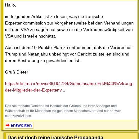
Hallo,
im folgenden Artikel ist zu lesen, was die iranische
Expertenkommission zur Vorgehensweise bei den Verhandlungen
mit den VSA zu sagen hat sowie sie die Vertrauenswürdigkeit von
VSA und Israel einschätzt.
Auch ist dem 10-Punkte-Plan zu entnehmen, daß die Verbrecher
Trump und Netanjahu unbedingt vor Gericht zu stellen sind und
deren Bestrafung zu gewährleisten ist.
Gruß Dieter
https://de.irna.ir/news/86194784/Gemeinsame-Erkl%C3%A4rung-
der-Mitglieder-der-Expertenv...
--
Das sektenhafte Denken und Handeln der Grünen und ihrer Anhänger und
Wählerschaft ist für Menschen mit gesundem Menschenverstand nur schwer
nachzuvollziehen.
antworten
Das ist doch reine iranische Propaganda