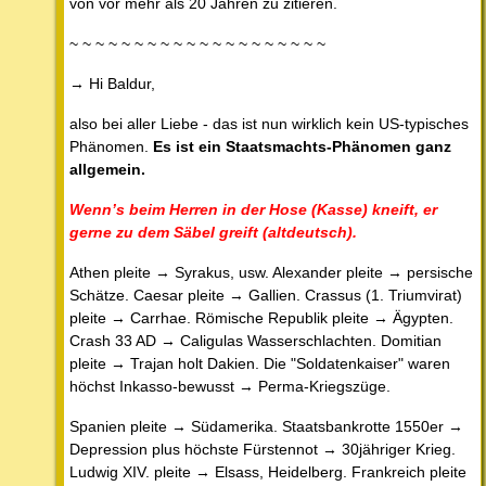
von vor mehr als 20 Jahren zu zitieren.
~ ~ ~ ~ ~ ~ ~ ~ ~ ~ ~ ~ ~ ~ ~ ~ ~ ~ ~ ~
→ Hi Baldur,
also bei aller Liebe - das ist nun wirklich kein US-typisches
Phänomen.
Es ist ein Staatsmachts-Phänomen ganz
allgemein.
Wenn’s beim Herren in der Hose (Kasse) kneift, er
gerne zu dem Säbel greift (altdeutsch).
Athen pleite → Syrakus, usw. Alexander pleite → persische
Schätze. Caesar pleite → Gallien. Crassus (1. Triumvirat)
pleite → Carrhae. Römische Republik pleite → Ägypten.
Crash 33 AD → Caligulas Wasserschlachten. Domitian
pleite → Trajan holt Dakien. Die "Soldatenkaiser" waren
höchst Inkasso-bewusst → Perma-Kriegszüge.
Spanien pleite → Südamerika. Staatsbankrotte 1550er →
Depression plus höchste Fürstennot → 30jähriger Krieg.
Ludwig XIV. pleite → Elsass, Heidelberg. Frankreich pleite