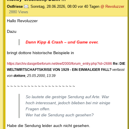
Ostfriese
,
Sonntag, 28.06.2026, 08:00
vor 40 Tagen
@ Revoluzzer
2880 Views
Hallo Revoluzzer
Dazu
Dann Kipp & Crash – und Game over.
bringt dottore historische Beispiele in
https://archiv.dasgelbeforum.net/ewf2000/forum_entry.php?id=2686
Re: DIE
WELTWIRTSCHAFTSKRISE VON 1929 - EIN EINMALIGER FALL?
verfasst
von
dottore
, 25.05.2000, 13:39
~ ~ ~ ~ ~ ~ ~ ~ ~ ~ ~ ~ ~ ~ ~ ~ ~ ~ ~ ~
So lautete die gestrige Sendung auf Arte. War
hoch interessant, jedoch blieben bei mir einige
Fragen offen.
Wer hat die Sendung auch gesehen?
Habe die Sendung leider auch nicht gesehen.