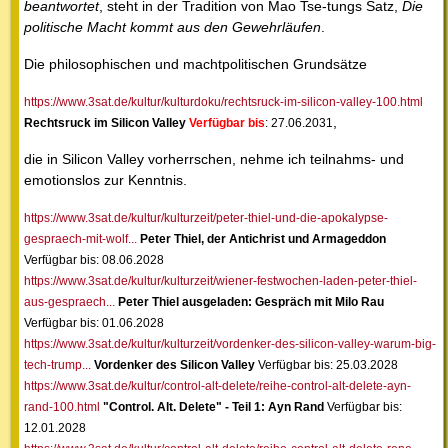
beantwortet
, steht in der Tradition von Mao Tse-tungs Satz,
Die
politische Macht kommt aus den Gewehrläufen
.
Die philosophischen und machtpolitischen Grundsätze
https://www.3sat.de/kultur/kulturdoku/rechtsruck-im-silicon-valley-100.html
,
Rechtsruck im Silicon Valley
Verfügbar bis
: 27.06.2031
die in Silicon Valley vorherrschen, nehme ich teilnahms- und
emotionslos zur Kenntnis.
https://www.3sat.de/kultur/kulturzeit/peter-thiel-und-die-apokalypse-
gespraech-mit-wolf...
Peter Thiel, der Antichrist und Armageddon
Verfügbar bis: 08.06.2028
https://www.3sat.de/kultur/kulturzeit/wiener-festwochen-laden-peter-thiel-
aus-gespraech...
Peter Thiel ausgeladen: Gespräch mit Milo Rau
Verfügbar bis: 01.06.2028
https://www.3sat.de/kultur/kulturzeit/vordenker-des-silicon-valley-warum-big-
tech-trump...
Vordenker des Silicon Valley
Verfügbar bis: 25.03.2028
https://www.3sat.de/kultur/control-alt-delete/reihe-control-alt-delete-ayn-
rand-100.html
"Control. Alt. Delete" - Teil 1: Ayn Rand
Verfügbar bis:
12.01.2028