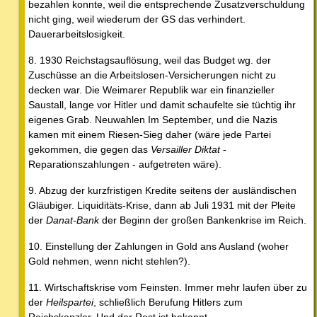
bezahlen konnte, weil die entsprechende Zusatzverschuldung
nicht ging, weil wiederum der GS das verhindert.
Dauerarbeitslosigkeit.
8. 1930 Reichstagsauflösung, weil das Budget wg. der
Zuschüsse an die Arbeitslosen-Versicherungen nicht zu
decken war. Die Weimarer Republik war ein finanzieller
Saustall, lange vor Hitler und damit schaufelte sie tüchtig ihr
eigenes Grab. Neuwahlen Im September, und die Nazis
kamen mit einem Riesen-Sieg daher (wäre jede Partei
gekommen, die gegen das
Versailler Diktat
-
Reparationszahlungen - aufgetreten wäre).
9. Abzug der kurzfristigen Kredite seitens der ausländischen
Gläubiger. Liquiditäts-Krise, dann ab Juli 1931 mit der Pleite
der
Danat-Bank
der Beginn der großen Bankenkrise im Reich.
10. Einstellung der Zahlungen in Gold ans Ausland (woher
Gold nehmen, wenn nicht stehlen?).
11. Wirtschaftskrise vom Feinsten. Immer mehr laufen über zu
der
Heilspartei
, schließlich Berufung Hitlers zum
Reichskanzler. Und der Rest ist bekannt.