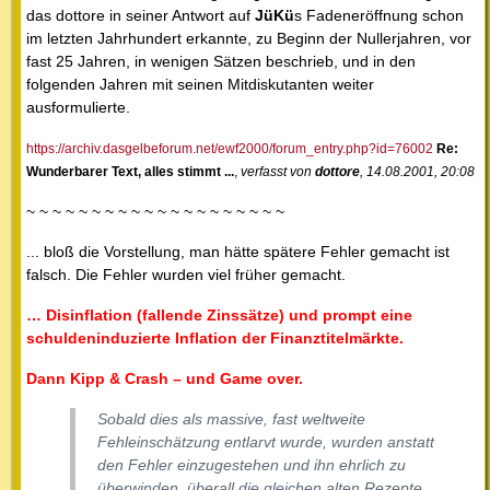
das dottore in seiner Antwort auf
JüKü
s Fadeneröffnung schon
im letzten Jahrhundert erkannte, zu Beginn der Nullerjahren, vor
fast 25 Jahren, in wenigen Sätzen beschrieb, und in den
folgenden Jahren mit seinen Mitdiskutanten weiter
ausformulierte.
https://archiv.dasgelbeforum.net/ewf2000/forum_entry.php?id=76002
Re:
Wunderbarer Text, alles stimmt ...
,
verfasst von
dottore
, 14.08.2001, 20:08
~ ~ ~ ~ ~ ~ ~ ~ ~ ~ ~ ~ ~ ~ ~ ~ ~ ~ ~ ~
... bloß die Vorstellung, man hätte spätere Fehler gemacht ist
falsch. Die Fehler wurden viel früher gemacht.
… Disinflation (fallende Zinssätze) und prompt eine
schuldeninduzierte Inflation der Finanztitelmärkte.
Dann Kipp & Crash – und Game over.
Sobald dies als massive, fast weltweite
Fehleinschätzung entlarvt wurde, wurden anstatt
den Fehler einzugestehen und ihn ehrlich zu
überwinden, überall die gleichen alten Rezepte