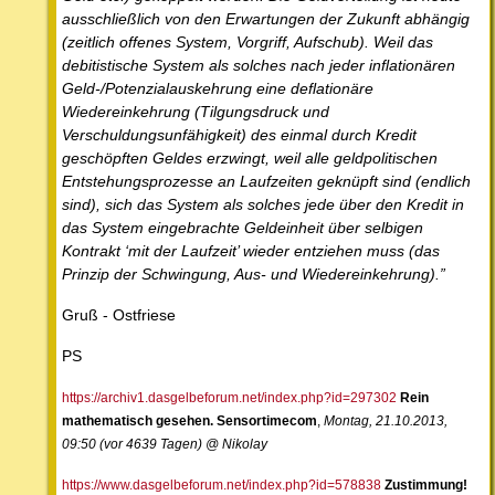
ausschließlich von den Erwartungen der Zukunft abhängig
(zeitlich offenes System, Vorgriff, Aufschub). Weil das
debitistische System als solches nach jeder inflationären
Geld-/Potenzialauskehrung eine deflationäre
Wiedereinkehrung (Tilgungsdruck und
Verschuldungsunfähigkeit) des einmal durch Kredit
geschöpften Geldes erzwingt, weil alle geldpolitischen
Entstehungsprozesse an Laufzeiten geknüpft sind (endlich
sind), sich das System als solches jede über den Kredit in
das System eingebrachte Geldeinheit über selbigen
Kontrakt ‘mit der Laufzeit’ wieder entziehen muss (das
Prinzip der Schwingung, Aus- und Wiedereinkehrung).”
Gruß - Ostfriese
PS
https://archiv1.dasgelbeforum.net/index.php?id=297302
Rein
mathematisch gesehen. Sensortimecom
,
Montag, 21.10.2013,
09:50 (vor 4639 Tagen) @ Nikolay
https://www.dasgelbeforum.net/index.php?id=578838
Zustimmung!