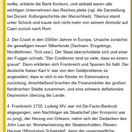
wollte, erklärte die Bank Konkurs, und alsbald waren alle
wichtigen Unternehmen des Reiches pleite (vgl. die Darstellung
bei Durant, Kulturgeschichte der Menschheit). Tiberius stand
unter Schock und traute sich nicht mehr von seinem
Amtssitz
auf
Capri zurück nach Rom.
2. Der Crash in den 1550er Jahren in Europa. Ursache zunächst
die gewaltigen neuen Silberfunde (Sachsen: Erzgebirge,
Nordböhmen, Tirol usw.). Der Staat überschuldete sich und einer
der Fugger schrieb: "Der Creditoren sind so viele, dass es einem
graust". Dann erklärten sich Frankreich und Spanien für fallit. Der
deutsche Kaiser Karl V. war von den Geldprobleme so
angewidert, dass er sich in ein Kloster im Estremadura
zurückzog. Anschließend brachen die Finanzmärkte der großen
flandrischen Städte zusammen, und eine schwere deflationäre
Depression überzog die Lande.
4. Frankreich 1720. Ludwig XIV. war mit De-Facto-Bankrott
abgegangen, sein Nachfolger als Staatschef (der Kronprinz war
zu jung), der Herzog von Orleans, nahm sich der Gedanken des
John Law an: Monetarisierung der Staatsschulden, Riesen-
Hausse (
Mississippi-Schwindel
), dann der unvermeidliche