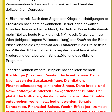
Zusammenbruch. Law ins Exil, Frankreich im Elend der
deflationären Depression.
4. Bismarckzeit. Nach dem Segen der Kriegsentschädigungen ex
Frankreich nach dem gewonnenen 1870er Krieg gewaltige
Gründer-Hausse in Deutschland, die Berliner Börse hatte damals
mehr Titel als heute Frankfurt incl. NM. Kredit-Orgie, dann via
Wien (fehlgeschlagene Weltausstellung) der
Krach
an der Börse.
Anschließend die
Depression der Bismarckzeit
, die Preise fielen
bis Mitte der 1890er Jahre. Aufstieg der Sozialdemokratie,
Niedergang der Liberalen, Schutzzölle, und das übliche
Programm.
Jederzeit können weitere Beispiele nachgeliefert werden.
…
Kreditorgie (Staat und Private). Sachwerthausse. Dann
Nachlassen der Zusatznachfrage, Disinflation.
Finanztitelhausse wg. sinkender Zinsen. Dann kredit- und
New-Economy
/Gründerzeit usw.-getriebener Bubble. Der
platzt. Die Guthaben, die den vordem gemachten Schulden
entsprechen, wollen jetzt bedient werden. Scharfe
Kontraktion, Finanztitel-Baisse, Wealth-Effect (ex - zumeist