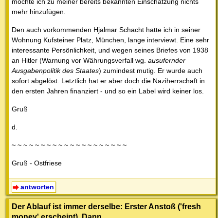
möchte ich zu meiner bereits bekannten Einschätzung nichts
mehr hinzufügen.
Den auch vorkommenden Hjalmar Schacht hatte ich in seiner
Wohnung Kufsteiner Platz, München, lange interviewt. Eine sehr
interessante Persönlichkeit, und wegen seines Briefes von 1938
an Hitler (Warnung vor Währungsverfall wg.
ausufernder
Ausgabenpolitik des Staates
) zumindest mutig. Er wurde auch
sofort abgelöst. Letztlich hat er aber doch die Naziherrschaft in
den ersten Jahren finanziert - und so ein Label wird keiner los.
Gruß
d.
~ ~ ~ ~ ~ ~ ~ ~ ~ ~ ~ ~ ~ ~ ~ ~ ~ ~ ~ ~
Gruß - Ostfriese
antworten
Der Ablauf ist immer derselbe: Erster Anstoß ('fresh
money' erscheint). Dann …