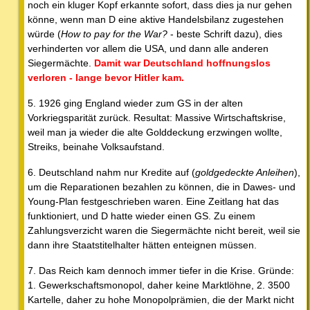
noch ein kluger Kopf erkannte sofort, dass dies ja nur gehen
könne, wenn man D eine aktive Handelsbilanz zugestehen
würde (
How to pay for the War?
- beste Schrift dazu), dies
verhinderten vor allem die USA, und dann alle anderen
Siegermächte.
Damit war Deutschland hoffnungslos
verloren - lange bevor Hitler kam.
5. 1926 ging England wieder zum GS in der alten
Vorkriegsparität zurück. Resultat: Massive Wirtschaftskrise,
weil man ja wieder die alte Golddeckung erzwingen wollte,
Streiks, beinahe Volksaufstand.
6. Deutschland nahm nur Kredite auf (
goldgedeckte Anleihen
),
um die Reparationen bezahlen zu können, die in Dawes- und
Young-Plan festgeschrieben waren. Eine Zeitlang hat das
funktioniert, und D hatte wieder einen GS. Zu einem
Zahlungsverzicht waren die Siegermächte nicht bereit, weil sie
dann ihre Staatstitelhalter hätten enteignen müssen.
7. Das Reich kam dennoch immer tiefer in die Krise. Gründe:
1. Gewerkschaftsmonopol, daher keine Marktlöhne, 2. 3500
Kartelle, daher zu hohe Monopolprämien, die der Markt nicht