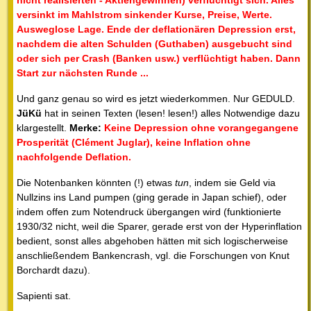
nicht realisierten - Aktiengewinnen) verflüchtigt sich. Alles
versinkt im Mahlstrom sinkender Kurse, Preise, Werte.
Ausweglose Lage. Ende der deflationären Depression erst,
nachdem die alten Schulden (Guthaben) ausgebucht sind
oder sich per Crash (Banken usw.) verflüchtigt haben. Dann
Start zur nächsten Runde ...
Und ganz genau so wird es jetzt wiederkommen. Nur GEDULD.
JüKü
hat in seinen Texten (lesen! lesen!) alles Notwendige dazu
klargestellt.
Merke:
Keine Depression ohne vorangegangene
Prosperität (Clément Juglar), keine Inflation ohne
nachfolgende Deflation.
Die Notenbanken könnten (!) etwas
tun
, indem sie Geld via
Nullzins ins Land pumpen (ging gerade in Japan schief), oder
indem offen zum Notendruck übergangen wird (funktionierte
1930/32 nicht, weil die Sparer, gerade erst von der Hyperinflation
bedient, sonst alles abgehoben hätten mit sich logischerweise
anschließendem Bankencrash, vgl. die Forschungen von Knut
Borchardt dazu).
Sapienti sat.