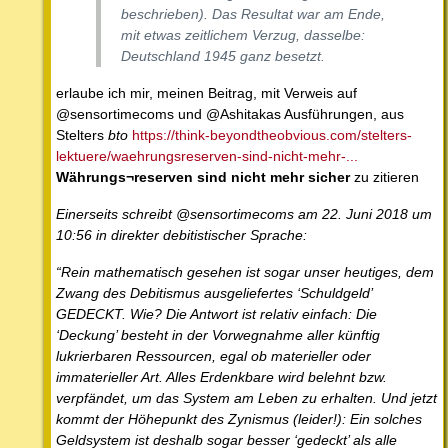
beschrieben). Das Resultat war am Ende,
mit etwas zeitlichem Verzug, dasselbe:
Deutschland 1945 ganz besetzt.
erlaube ich mir, meinen Beitrag, mit Verweis auf
@sensortimecoms und @Ashitakas Ausführungen, aus
Stelters
bto
https://think-beyondtheobvious.com/stelters-
lektuere/waehrungsreserven-sind-nicht-mehr-...
Währungs¬reserven sind nicht mehr sicher
zu zitieren
Einerseits schreibt @sensortimecoms am 22. Juni 2018 um
10:56 in direkter debitistischer Sprache:
“Rein mathematisch gesehen ist sogar unser heutiges, dem
Zwang des Debitismus ausgeliefertes ‘Schuldgeld’
GEDECKT. Wie? Die Antwort ist relativ einfach: Die
‘Deckung’ besteht in der Vorwegnahme aller künftig
lukrierbaren Ressourcen, egal ob materieller oder
immaterieller Art. Alles Erdenkbare wird belehnt bzw.
verpfändet, um das System am Leben zu erhalten. Und jetzt
kommt der Höhepunkt des Zynismus (leider!): Ein solches
Geldsystem ist deshalb sogar besser ‘gedeckt’ als alle