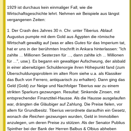
1929 ist durchaus kein einmaliger Fall, wie die
Wirtschaftsgeschichte lehrt. Nehmen wir Beispiele aus längst
vergangenen Zeiten:
1. Der Crash des Jahres 30 n. Chr. unter Tiberius. Ablauf:
Augustus pumpte mit dem Gold aus Ägypten die römische
Wirtschaft gewaltig auf (was er alles
Gutes
für das Imperium tat,
hat er uns in der berühmten Inschrift in Ankara hinterlassen: "Ich
zahlte ... Millionen Sesterzen für ..., dann zahlte ich ... Millionen
für ...", usw.). Es begann ein gewaltiger Aufschwung, der alsbald
in einer aberwitzigen Schuldenorgie ihren Höhepunkt fand (zum
Überschuldungsproblem im alten Rom siehe u.a. als Klassiker
das Buch von Ferrero, antiquarisch zu erhalten). Dann ging das
Geld (Gold) zur Neige und Nachfolger Tiberius war zu einem
strikten Sparkurs gezwungen. Resultat: Sinkende Zinsen, mit
entsprechender Finanztitel-Hausse. Als die Hausse ausgelaufen
war, drängten die Gläubiger auf Zahlung. Die Preise fielen, vor
allem für Grundbesitz. Tiberius verordnete daraufhin ein Gesetz,
wonach die
Reichen
gezwungen wurden, Geld in Immobilien
anzulegen, um deren Preise zu stützen. Als der Senator Publius
Spinther bei der Bank der Herren Balbus & Olbius abheben