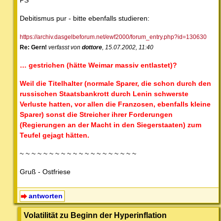
Debitismus pur - bitte ebenfalls studieren:
https://archiv.dasgelbeforum.net/ewf2000/forum_entry.php?id=130630
Re: Gern!
verfasst von
dottore
, 15.07.2002, 11:40
… gestrichen (hätte Weimar massiv entlastet)?
Weil die Titelhalter (normale Sparer, die schon durch den
russischen Staatsbankrott durch Lenin schwerste
Verluste hatten, vor allen die Franzosen, ebenfalls kleine
Sparer) sonst die Streicher ihrer Forderungen
(Regierungen an der Macht in den Siegerstaaten) zum
Teufel gejagt hätten.
~ ~ ~ ~ ~ ~ ~ ~ ~ ~ ~ ~ ~ ~ ~ ~ ~ ~ ~ ~
Gruß - Ostfriese
antworten
Volatilität zu Beginn der Hyperinflation