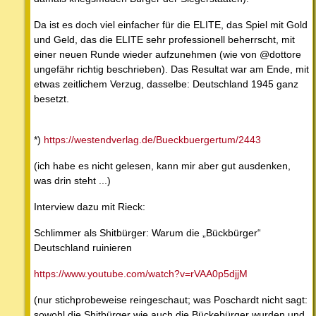
Da ist es doch viel einfacher für die ELITE, das Spiel mit Gold
und Geld, das die ELITE sehr professionell beherrscht, mit
einer neuen Runde wieder aufzunehmen (wie von @dottore
ungefähr richtig beschrieben). Das Resultat war am Ende, mit
etwas zeitlichem Verzug, dasselbe: Deutschland 1945 ganz
besetzt.
*)
https://westendverlag.de/Bueckbuergertum/2443
(ich habe es nicht gelesen, kann mir aber gut ausdenken,
was drin steht ...)
Interview dazu mit Rieck:
Schlimmer als Shitbürger: Warum die „Bückbürger“
Deutschland ruinieren
https://www.youtube.com/watch?v=rVAA0p5djjM
(nur stichprobeweise reingeschaut; was Poschardt nicht sagt:
sowohl die Shitbürger wie auch die Bückebürger wurden und