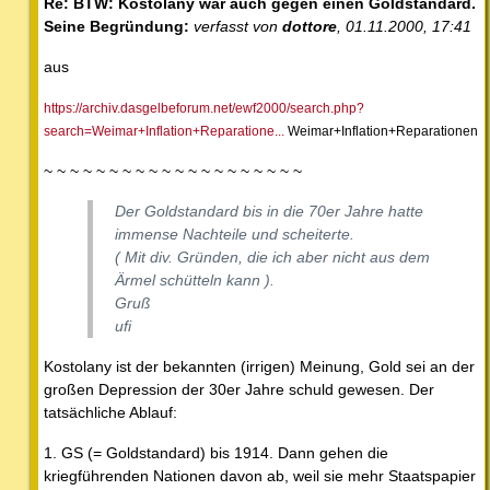
Re: BTW: Kostolany war auch gegen einen Goldstandard.
Seine Begründung:
verfasst von
dottore
, 01.11.2000, 17:41
aus
https://archiv.dasgelbeforum.net/ewf2000/search.php?
search=Weimar+Inflation+Reparatione...
Weimar+Inflation+Reparationen
~ ~ ~ ~ ~ ~ ~ ~ ~ ~ ~ ~ ~ ~ ~ ~ ~ ~ ~ ~
Der Goldstandard bis in die 70er Jahre hatte
immense Nachteile und scheiterte.
( Mit div. Gründen, die ich aber nicht aus dem
Ärmel schütteln kann ).
Gruß
ufi
Kostolany ist der bekannten (irrigen) Meinung, Gold sei an der
großen Depression der 30er Jahre schuld gewesen. Der
tatsächliche Ablauf:
1. GS (= Goldstandard) bis 1914. Dann gehen die
kriegführenden Nationen davon ab, weil sie mehr Staatspapier