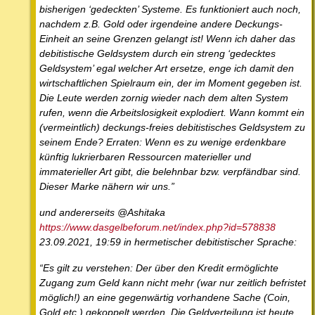
bisherigen ‘gedeckten’ Systeme. Es funktioniert auch noch,
nachdem z.B. Gold oder irgendeine andere Deckungs-
Einheit an seine Grenzen gelangt ist! Wenn ich daher das
debitistische Geldsystem durch ein streng ‘gedecktes
Geldsystem’ egal welcher Art ersetze, enge ich damit den
wirtschaftlichen Spielraum ein, der im Moment gegeben ist.
Die Leute werden zornig wieder nach dem alten System
rufen, wenn die Arbeitslosigkeit explodiert. Wann kommt ein
(vermeintlich) deckungs-freies debitistisches Geldsystem zu
seinem Ende? Erraten: Wenn es zu wenige erdenkbare
künftig lukrierbaren Ressourcen materieller und
immaterieller Art gibt, die belehnbar bzw. verpfändbar sind.
Dieser Marke nähern wir uns.”
und andererseits @Ashitaka
https://www.dasgelbeforum.net/index.php?id=578838
23.09.2021, 19:59 in hermetischer debitistischer Sprache:
“Es gilt zu verstehen: Der über den Kredit ermöglichte
Zugang zum Geld kann nicht mehr (war nur zeitlich befristet
möglich!) an eine gegenwärtig vorhandene Sache (Coin,
Gold etc.) gekoppelt werden. Die Geldverteilung ist heute