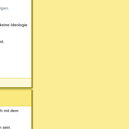
tigen,
keine Ideologie
st.
ch mit dem
n sein.