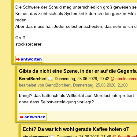
Die Schwere der Schuld mag unterschiedlich groß gewesen sein
Keiner, das zieht sich als Systemkritik durech den ganzen Fi
reden.
Aber das muss halt Jeder selbst entscheiden, das nehme ich dir
Gruß
stocksorcerer
antworten
Gibts da nicht eine Szene, in der er auf die Geg
BerndBorchert
,
Donnerstag, 25.06.2026, 20:42
@ stocksorcer
bearbeitet von BerndBorchert, Donnerstag, 25.06.2026, 21:00
bringt? das hatte ich als Willkürtat aus Mordlust interpretiert
ohne dass Selbstverteidigung vorliegt?
antworten
Echt? Da war ich wohl gerade Kaffee holen oT
stocksorcerer
,
Donnerstag, 25.06.2026, 21:46
@ BerndBorch