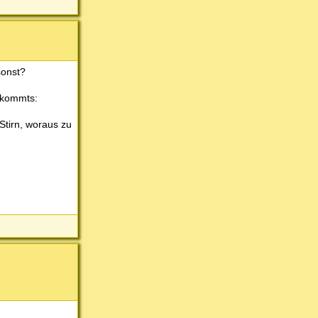
sonst?
n kommts:
Stirn, woraus zu