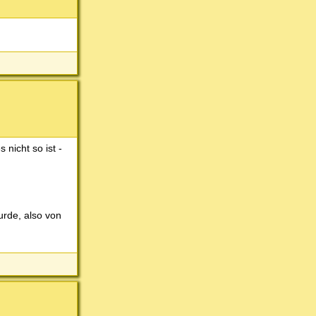
 nicht so ist -
urde, also von