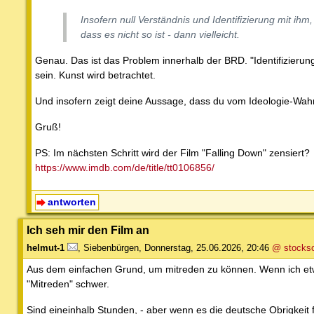
Insofern null Verständnis und Identifizierung mit ih
dass es nicht so ist - dann vielleicht.
Genau. Das ist das Problem innerhalb der BRD. "Identifizierung
sein. Kunst wird betrachtet.
Und insofern zeigt deine Aussage, dass du vom Ideologie-Wahn b
Gruß!
PS: Im nächsten Schritt wird der Film "Falling Down" zensiert?
https://www.imdb.com/de/title/tt0106856/
antworten
Ich seh mir den Film an
helmut-1
,
Siebenbürgen
,
Donnerstag, 25.06.2026, 20:46
@ stockso
Aus dem einfachen Grund, um mitreden zu können. Wenn ich etwa
"Mitreden" schwer.
Sind eineinhalb Stunden, - aber wenn es die deutsche Obrigkeit 