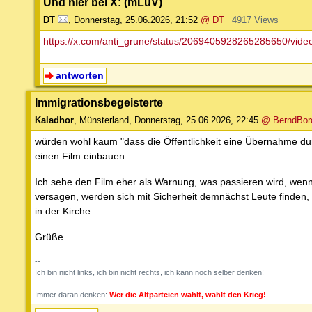
Und hier bei X: (mLuV)
DT
,
Donnerstag, 25.06.2026, 21:52
@ DT
4917 Views
https://x.com/anti_grune/status/2069405928265285650/vide
antworten
Immigrationsbegeisterte
Kaladhor
,
Münsterland
,
Donnerstag, 25.06.2026, 22:45
@ BerndBor
würden wohl kaum "dass die Öffentlichkeit eine Übernahme durc
einen Film einbauen.
Ich sehe den Film eher als Warnung, was passieren wird, wenn s
versagen, werden sich mit Sicherheit demnächst Leute finden,
in der Kirche.
Grüße
--
Ich bin nicht links, ich bin nicht rechts, ich kann noch selber denken!
Immer daran denken:
Wer die Altparteien wählt, wählt den Krieg!