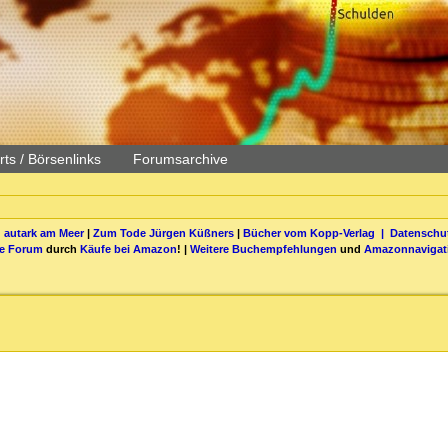
ts / Börsenlinks
Forumsarchive
 autark am Meer
|
Zum Tode Jürgen Küßners
|
Bücher vom Kopp-Verlag |
Datenschut
be Forum
durch
Käufe bei Amazon
! |
Weitere Buchempfehlungen
und
Amazonnavigat