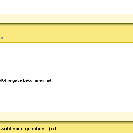
ws
e FSK-Freigabe bekommen hat.
wohl nicht gesehen. ;) oT