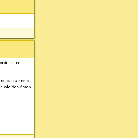
erde" in so
n Institutionen
ein wie das Amen