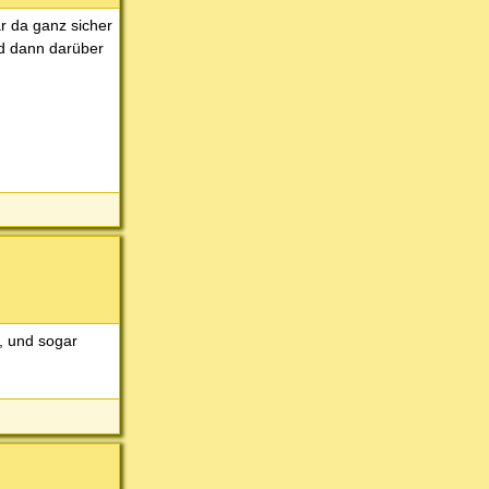
r da ganz sicher
nd dann darüber
t, und sogar