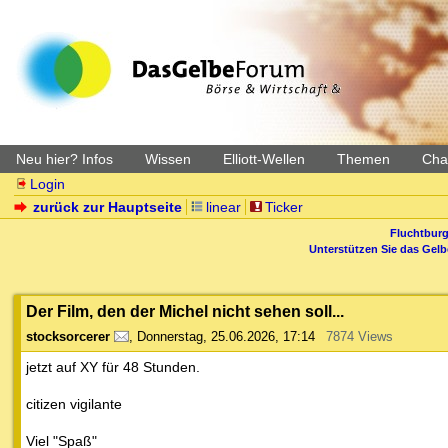
Neu hier? Infos
Wissen
Elliott-Wellen
Themen
Char
Login
zurück zur Hauptseite
linear
Ticker
Fluchtburg
Unterstützen Sie das Gel
Der Film, den der Michel nicht sehen soll...
stocksorcerer
,
Donnerstag, 25.06.2026, 17:14
7874 Views
jetzt auf XY für 48 Stunden.
citizen vigilante
Viel "Spaß"