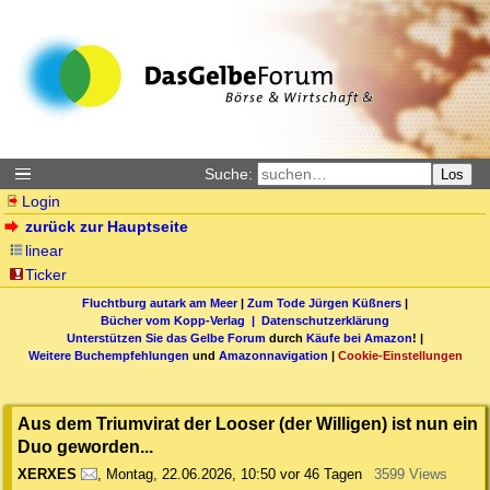
Suche:
Los
Login
zurück zur Hauptseite
linear
Ticker
Fluchtburg autark am Meer
|
Zum Tode Jürgen Küßners
|
Bücher vom Kopp-Verlag |
Datenschutzerklärung
Unterstützen Sie das Gelbe Forum
durch
Käufe bei Amazon
! |
Weitere Buchempfehlungen
und
Amazonnavigation
|
Cookie-Einstellungen
Aus dem Triumvirat der Looser (der Willigen) ist nun ein
Duo geworden...
XERXES
,
Montag, 22.06.2026, 10:50
vor 46 Tagen
3599 Views