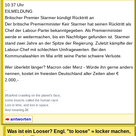
10:37 Uhr
EILMELDUNG
Britischer Premier Starmer kündigt Rücktritt an
Der britische Premierminister Keir Starmer hat seinen Rücktritt als
Chef der Labour-Partei bekanntgegeben. Als Premierminister
werde er weitermachen, bis ein Nachfolger gefunden ist. Starmer
stand zwei Jahre an der Spitze der Regierung. Zuletzt kämpfte der
Labour-Chef mit schlechten Umfragewerten. Bei den
Kommunalwahlen im Mai erlitt seine Partei schwere Verluste.
Wer überlebt länger? Macron oder Merz - Würde ihn gerne anders
nennen, kostet im freiesten Deutschland aller Zeiten aber €
2.000,-
--
â€œAnd crawling on the planet's face,
some insects called the human race.
Lost in time, and lost in space.
And meaning.â€
antworten
Was ist ein Looser? Engl. "to loose" = locker machen,