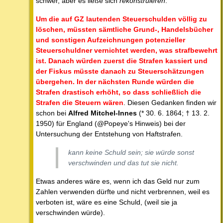
schwer, aber es ließe sich
rekonstruieren
.
Um die auf GZ lautenden Steuerschulden völlig zu
löschen, müssten sämtliche Grund-, Handelsbücher
und sonstigen Aufzeichnungen potenzieller
Steuerschuldner vernichtet werden, was strafbewehrt
ist. Danach würden zuerst die Strafen kassiert und
der Fiskus müsste danach zu Steuerschätzungen
übergehen. In der nächsten Runde würden die
Strafen drastisch erhöht, so dass schließlich die
Strafen die Steuern wären
. Diesen Gedanken finden wir
schon bei
Alfred Mitchel-Innes
(* 30. 6. 1864; † 13. 2.
1950) für England (@Popeye's Hinweis) bei der
Untersuchung der Entstehung von Haftstrafen.
kann keine Schuld sein; sie würde sonst
verschwinden und das tut sie nicht.
Etwas anderes wäre es, wenn ich das Geld nur zum
Zahlen verwenden dürfte und nicht verbrennen, weil es
verboten ist, wäre es eine Schuld, (weil sie ja
verschwinden würde).