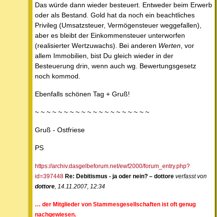
Das würde dann wieder besteuert. Entweder beim Erwerb
oder als Bestand. Gold hat da noch ein beachtliches
Privileg (Umsatzsteuer, Vermögensteuer weggefallen),
aber es bleibt der Einkommensteuer unterworfen
(realisierter Wertzuwachs). Bei anderen
Werten
, vor
allem Immobilien, bist Du gleich wieder in der
Besteuerung drin, wenn auch wg. Bewertungsgesetz
noch kommod.
Ebenfalls schönen Tag + Gruß!
~ ~ ~ ~ ~ ~ ~ ~ ~ ~ ~ ~ ~ ~ ~ ~ ~ ~ ~ ~
Gruß - Ostfriese
PS
https://archiv.dasgelbeforum.net/ewf2000/forum_entry.php?
id=397448
Re: Debitismus - ja oder nein? – dottore
verfasst von
dottore
, 14.11.2007, 12:34
… der Mitglieder von Stammesgesellschaften ist oft genug
nachgewiesen.