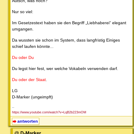
Autsch, was noch?
Nur so viel:
Im Gesetzestext haben sie den Begriff „Liebhaberei“ elegant
umgangen.
Da wussten sie schon im System, dass langfristig Einiges
schief laufen könnte...
Du oder Du
Du legst hier fest, wer welche Vokabeln verwenden darf.
Du oder der Staat
.
LG
D-Marker (ungeimpft)
--
https://www.youtube.com/watch?v=LqB2b223mOM
antworten
@ D-Marker