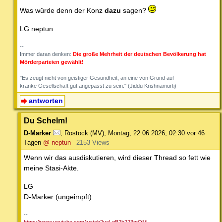
Was würde denn der Konz
dazu
sagen?
LG neptun
--
Immer daran denken:
Die große Mehrheit der deutschen Bevölkerung hat
Mörderparteien gewählt!
"Es zeugt nicht von geistiger Gesundheit, an eine von Grund auf
kranke Gesellschaft gut angepasst zu sein." (Jiddu Krishnamurti)
antworten
Du Schelm!
D-Marker
,
Rostock (MV)
,
Montag, 22.06.2026, 02:30
vor 46
Tagen
@ neptun
2153 Views
Wenn wir das ausdiskutieren, wird dieser Thread so fett wie
meine Stasi-Akte.
LG
D-Marker (ungeimpft)
--
https://www.youtube.com/watch?v=LqB2b223mOM