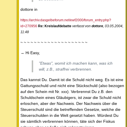
dottore in
https://archiv.dasgelbeforum.net/ewf2000/forum_entry.php?
id=270956
Re: Kreislaufdebatte
verfasst von
dottore
, 03.05.2004,
11:48
~ ~ ~ ~ ~ ~ ~ ~ ~ ~ ~ ~ ~ ~ ~ ~ ~ ~ ~ ~
→ Hi Easy,
"Etwas", womit ich machen kann, was ich
will, z.B., straffrei verbrennen.
Das kannst Du. Damit ist die Schuld nicht weg. Es ist eine
Gattungsschuld und nicht eine Stückschuld (also bezogen
auf den Schein mit Nr. xxx). Verbrennst Du z.B. den
Schuldschein eines Gläubigers, ist zwar die Schuld nicht
erloschen, aber der Nachweis. Der Nachweis über die
Steuerschuld sind die betreffenden Gesetze, welche die
Steuerschulden in die Welt gesetzt haben. Würdest Du
sie sämtlich verbrennen können, täte sich der Fiskus