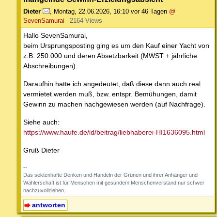
Dieter
,
Montag, 22.06.2026, 16:10
vor 46 Tagen
@
SevenSamurai
2164 Views
Hallo SevenSamurai,
beim Ursprungsposting ging es um den Kauf einer Yacht von
z.B. 250.000 und deren Absetzbarkeit (MWST + jährliche
Abschreibungen).
Daraufhin hatte ich angedeutet, daß diese dann auch real
vermietet werden muß, bzw. entspr. Bemühungen, damit
Gewinn zu machen nachgewiesen werden (auf Nachfrage).
Siehe auch:
https://www.haufe.de/id/beitrag/liebhaberei-HI1636095.html
Gruß Dieter
--
Das sektenhafte Denken und Handeln der Grünen und ihrer Anhänger und
Wählerschaft ist für Menschen mit gesundem Menschenverstand nur schwer
nachzuvollziehen.
antworten