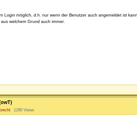
tem Login möglich, d.h. nur wenn der Benutzer auch angemeldet ist kan
ich, aus welchem Grund auch immer.
(owT)
brecht
1290 Views