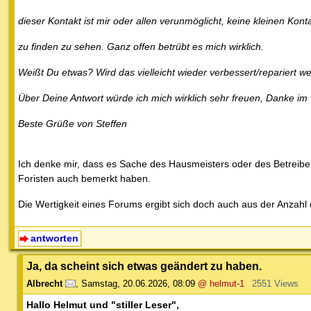
dieser Kontakt ist mir oder allen verunmöglicht, keine kleinen Ko
zu finden zu sehen. Ganz offen betrübt es mich wirklich.
Weißt Du etwas? Wird das vielleicht wieder verbessert/repariert w
Über Deine Antwort würde ich mich wirklich sehr freuen, Danke im
Beste Grüße von Steffen
Ich denke mir, dass es Sache des Hausmeisters oder des Betreibers
Foristen auch bemerkt haben.
Die Wertigkeit eines Forums ergibt sich doch auch aus der Anzahl 
antworten
Ja, da scheint sich etwas geändert zu haben.
Albrecht
,
Samstag, 20.06.2026, 08:09
@ helmut-1
2551 Views
Hallo Helmut und "stiller Leser",