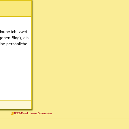
laube ich, zwei
genen Blog), als
ine persönliche
RSS-Feed dieser Diskussion