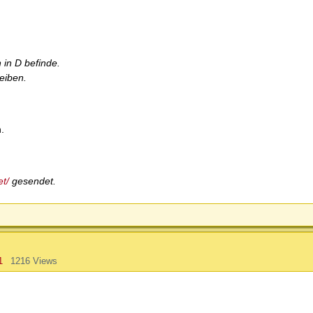
 in D befinde.
eiben.
.
et/
gesendet.
1
1216 Views