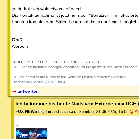
ja, da hat sich wohl etwas geändert.
Die Kontaktaufnahme ist jetzt nur noch "Benutzern" mit aktivier
Foristen kontaktieren. Stillen Lesern ist das aktuell nicht mögl
Gruß
Albrecht
--
SCHEITERT DER €URO, ENDET DIE KNECHTSCHAFT!
Die EU ist die Brandmauer gegen Wohlstand und Prosperität in den Mitgliedsländern!
Die Großen hören auf zu herrschen, wenn die Kleinen aufhören zu kriechen.
Friedrich von Schiller (1759 - 1805)
antworten
Ich bekomme bis heute Mails von Externen via DGF. 
FOX-NEWS
,
fair and balanced
,
Sonntag, 21.06.2026, 16:08
@ Al
--