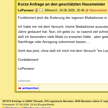
Kurze Anfrage an den geschätzten Hausmeister
LePenseur
,
Mittwoch, 24.06.2026, 20:46
@ Hausmeister
Funktioniert jetzt die Änderung der eigenen Mailadresse 
Ich habe mir mit dem Versuch, meine Mailadresse auszutausc
Jahre gedauert hat. Nun, ich gebe zu: so rasend viel schre
daß ich besonders viele Mails zu erwarten hätte - aber g
Nachfrage oder Anregung zukommen lassen ...
Geht das jetzt, ohne daß ich mich mit dem Versuch "ins Le
Cordialement
LePenseur
--
LePenseur
antworten
257373 Einträge in 18362 Threads, 975 registrierte Benutzer, 4549 Benutzer online (7 regi
Forumszeit: 07.08.2026, 20:44 (Europe/Berlin)
RSS Einträge
RSS Threads
Kontakt