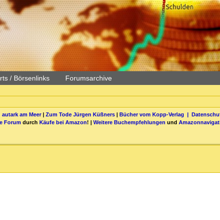
ts / Börsenlinks
Forumsarchive
 autark am Meer
|
Zum Tode Jürgen Küßners
|
Bücher vom Kopp-Verlag |
Datenschut
be Forum
durch
Käufe bei Amazon
! |
Weitere Buchempfehlungen
und
Amazonnavigat