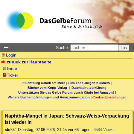
Suche:
Los
Login
zurück zur Hauptseite
linear
Ticker
Fluchtburg autark am Meer
|
Zum Tode Jürgen Küßners
|
Bücher vom Kopp-Verlag |
Datenschutzerklärung
Unterstützen Sie das Gelbe Forum
durch
Käufe bei Amazon
! |
Weitere Buchempfehlungen
und
Amazonnavigation
|
Cookie-Einstellungen
Naphtha-Mangel in Japan: Schwarz-Weiss-Verpackung
ist wieder in
stokk'
,
Dienstag, 02.06.2026, 21:45
vor 66 Tagen
3584 Views