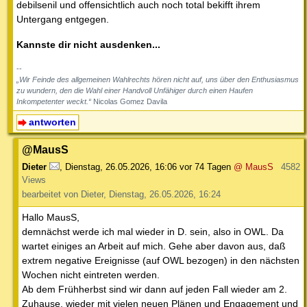
debilsenil und offensichtlich auch noch total bekifft ihrem
Untergang entgegen.
Kannste dir nicht ausdenken...
--
„Wir Feinde des allgemeinen Wahlrechts hören nicht auf, uns über den Enthusiasmus
zu wundern, den die Wahl einer Handvoll Unfähiger durch einen Haufen
Inkompetenter weckt.“
Nicolas Gomez Davila
antworten
@MausS
Dieter
,
Dienstag, 26.05.2026, 16:06
vor 74 Tagen
@ MausS
4582
Views
bearbeitet von Dieter, Dienstag, 26.05.2026, 16:24
Hallo MausS,
demnächst werde ich mal wieder in D. sein, also in OWL. Da
wartet einiges an Arbeit auf mich. Gehe aber davon aus, daß
extrem negative Ereignisse (auf OWL bezogen) in den nächsten
Wochen nicht eintreten werden.
Ab dem Frühherbst sind wir dann auf jeden Fall wieder am 2.
Zuhause, wieder mit vielen neuen Plänen und Engagement und