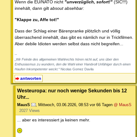
Wenn die EU/NATO nicht
"unverzüglich, sofort!"
(SIC!!!)
innehält, dann gilt
absout absehbar:
"Klappe zu, Affe tot!"
Dass der Schlag einer Bärenpranke plötzlich und völlig
überraschend innehält, das gibt es nämlich nur in Trickfilmen.
Aber debile Idioten werden selbst dass nicht begreifen...
--
„Wir Feinde des allgemeinen Wahlrechts hören nicht auf, uns über den
Enthusiasmus zu wundern, den die Wahl einer Handvoll Unfähiger durch einen
Haufen Inkompetenter weckt.“
Nicolas Gomez Davila
antworten
Westeuropa: nur noch wenige Sekunden bis 12
Uhr...
MausS
,
Mittwoch, 03.06.2026, 08:53
vor 66 Tagen
@ MausS
2027 Views
... aber es interessiert ja keinen mehr.