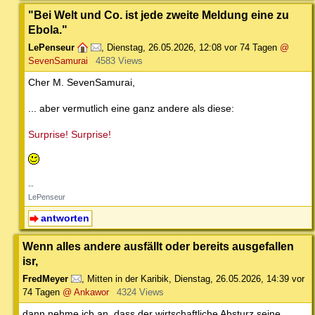
"Bei Welt und Co. ist jede zweite Meldung eine zu
Ebola."
LePenseur
,
Dienstag, 26.05.2026, 12:08
vor 74 Tagen
@
SevenSamurai
4583 Views
Cher M. SevenSamurai,
... aber vermutlich eine ganz andere als diese:
Surprise! Surprise!
--
LePenseur
antworten
Wenn alles andere ausfällt oder bereits ausgefallen
isr,
FredMeyer
,
Mitten in der Karibik
,
Dienstag, 26.05.2026, 14:39
vor
74 Tagen
@ Ankawor
4324 Views
dann nehme ich an, dass der wirtschaftliche Absturz seine