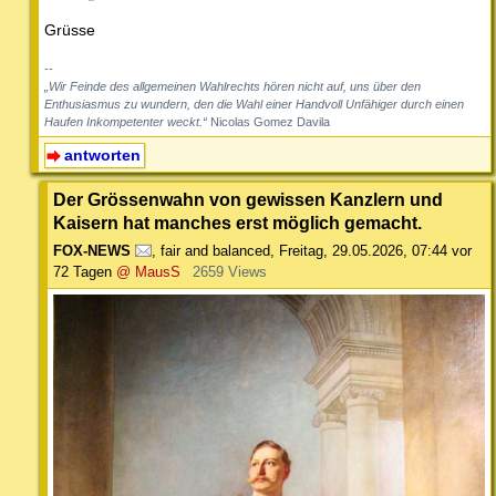
Grüsse
--
„Wir Feinde des allgemeinen Wahlrechts hören nicht auf, uns über den
Enthusiasmus zu wundern, den die Wahl einer Handvoll Unfähiger durch einen
Haufen Inkompetenter weckt.“
Nicolas Gomez Davila
antworten
Der Grössenwahn von gewissen Kanzlern und
Kaisern hat manches erst möglich gemacht.
FOX-NEWS
,
fair and balanced
,
Freitag, 29.05.2026, 07:44
vor
72 Tagen
@ MausS
2659 Views