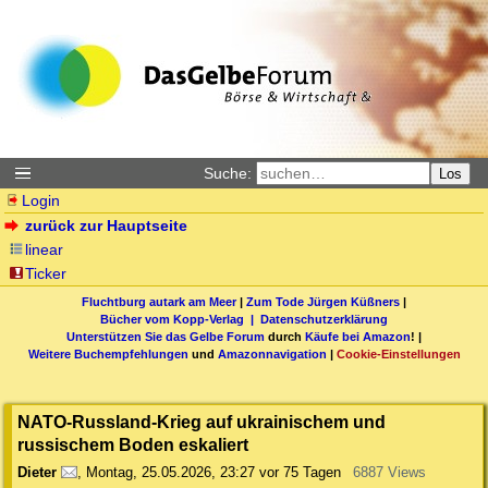
Suche:
Los
Login
zurück zur Hauptseite
linear
Ticker
Fluchtburg autark am Meer
|
Zum Tode Jürgen Küßners
|
Bücher vom Kopp-Verlag |
Datenschutzerklärung
Unterstützen Sie das Gelbe Forum
durch
Käufe bei Amazon
! |
Weitere Buchempfehlungen
und
Amazonnavigation
|
Cookie-Einstellungen
NATO-Russland-Krieg auf ukrainischem und
russischem Boden eskaliert
Dieter
,
Montag, 25.05.2026, 23:27
vor 75 Tagen
6887 Views