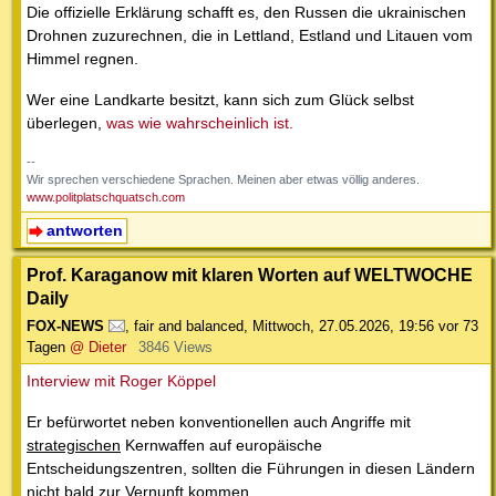
Die offizielle Erklärung schafft es, den Russen die ukrainischen
Drohnen zuzurechnen, die in Lettland, Estland und Litauen vom
Himmel regnen.
Wer eine Landkarte besitzt, kann sich zum Glück selbst
überlegen,
was wie wahrscheinlich ist.
--
Wir sprechen verschiedene Sprachen. Meinen aber etwas völlig anderes.
www.politplatschquatsch.com
antworten
Prof. Karaganow mit klaren Worten auf WELTWOCHE
Daily
FOX-NEWS
,
fair and balanced
,
Mittwoch, 27.05.2026, 19:56
vor 73
Tagen
@ Dieter
3846 Views
Interview mit Roger Köppel
Er befürwortet neben konventionellen auch Angriffe mit
strategischen
Kernwaffen auf europäische
Entscheidungszentren, sollten die Führungen in diesen Ländern
nicht bald zur Vernunft kommen.