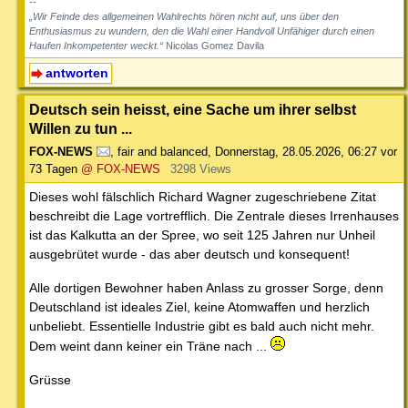
--
„Wir Feinde des allgemeinen Wahlrechts hören nicht auf, uns über den
Enthusiasmus zu wundern, den die Wahl einer Handvoll Unfähiger durch einen
Haufen Inkompetenter weckt.“
Nicolas Gomez Davila
antworten
Deutsch sein heisst, eine Sache um ihrer selbst
Willen zu tun ...
FOX-NEWS
,
fair and balanced
,
Donnerstag, 28.05.2026, 06:27
vor
73 Tagen
@ FOX-NEWS
3298 Views
Dieses wohl fälschlich Richard Wagner zugeschriebene Zitat
beschreibt die Lage vortrefflich. Die Zentrale dieses Irrenhauses
ist das Kalkutta an der Spree, wo seit 125 Jahren nur Unheil
ausgebrütet wurde - das aber deutsch und konsequent!
Alle dortigen Bewohner haben Anlass zu grosser Sorge, denn
Deutschland ist ideales Ziel, keine Atomwaffen und herzlich
unbeliebt. Essentielle Industrie gibt es bald auch nicht mehr.
Dem weint dann keiner ein Träne nach ...
Grüsse