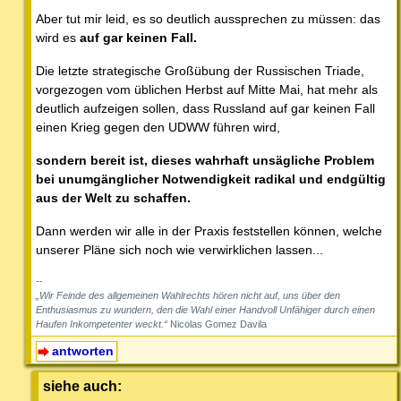
Aber tut mir leid, es so deutlich aussprechen zu müssen: das
wird es
auf gar keinen Fall.
Die letzte strategische Großübung der Russischen Triade,
vorgezogen vom üblichen Herbst auf Mitte Mai, hat mehr als
deutlich aufzeigen sollen, dass Russland auf gar keinen Fall
einen Krieg gegen den UDWW führen wird,
sondern bereit ist, dieses wahrhaft unsägliche Problem
bei unumgänglicher Notwendigkeit radikal und endgültig
aus der Welt zu schaffen.
Dann werden wir alle in der Praxis feststellen können, welche
unserer Pläne sich noch wie verwirklichen lassen...
--
„Wir Feinde des allgemeinen Wahlrechts hören nicht auf, uns über den
Enthusiasmus zu wundern, den die Wahl einer Handvoll Unfähiger durch einen
Haufen Inkompetenter weckt.“
Nicolas Gomez Davila
antworten
siehe auch: