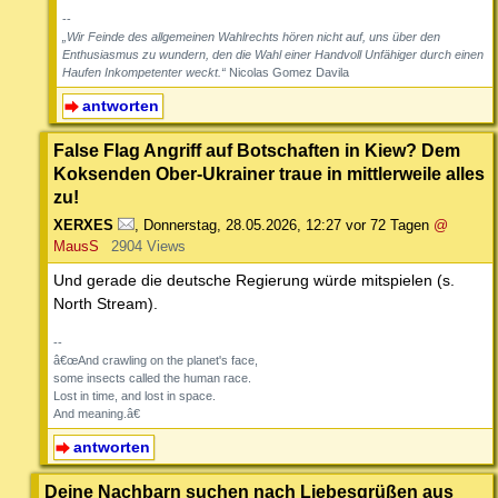
--
„Wir Feinde des allgemeinen Wahlrechts hören nicht auf, uns über den
Enthusiasmus zu wundern, den die Wahl einer Handvoll Unfähiger durch einen
Haufen Inkompetenter weckt.“
Nicolas Gomez Davila
antworten
False Flag Angriff auf Botschaften in Kiew? Dem
Koksenden Ober-Ukrainer traue in mittlerweile alles
zu!
XERXES
,
Donnerstag, 28.05.2026, 12:27
vor 72 Tagen
@
MausS
2904 Views
Und gerade die deutsche Regierung würde mitspielen (s.
North Stream).
--
â€œAnd crawling on the planet's face,
some insects called the human race.
Lost in time, and lost in space.
And meaning.â€
antworten
Deine Nachbarn suchen nach Liebesgrüßen aus