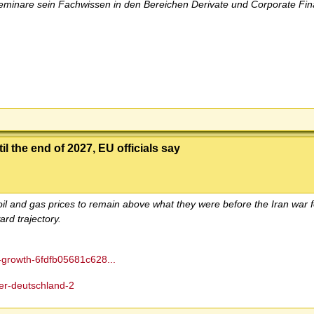
n Seminare sein Fachwissen in den Bereichen Derivate und Corporate Fi
il the end of 2027, EU officials say
l and gas prices to remain above what they were before the Iran war for
ard trajectory.
n-growth-6fdfb05681c628...
der-deutschland-2