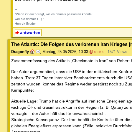
--
"Wenn ihr euch fragt, wie es damals passieren konnte:
weil sie damals (...)."
Henryk Broder
antworten
The Atlantic: Die Folgen des verlorenen Iran Krieges
Dragonfly
,
Montag, 25.05.2026, 10:33
@ stokk'
1571 Views
Zusammenfassung des Artikels „Checkmate in Iran“ von Robert K
Der Autor argumentiert, dass die USA in der militärischen Konfro
haben. Trotz 37 Tagen intensiver Bombardements durch die USA un
zerstört wurden, konnte das Regime weder gestürzt noch zu Z
Kernpunkte:
Aktuelle Lage: Trump hat die Angriffe auf iranische Energieanlage
wichtige Öl- und Gasinfrastruktur in der Region (z. B. Qatar) zur
versagte – der Autor hält das für unwahrscheinlich.
Strategische Konsequenz: Der Iran behält die Kontrolle über di
globalen Energiefluss erpressen kann (Zölle, selektive Durchfah
Atomprogramm.