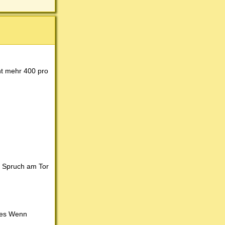
ht mehr 400 pro
en Spruch am Tor
eses Wenn