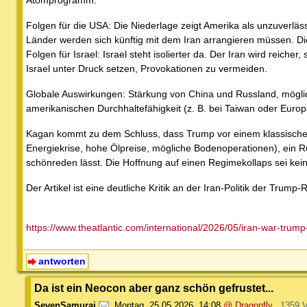
Folgen für die USA: Die Niederlage zeigt Amerika als unzuverläs
Länder werden sich künftig mit dem Iran arrangieren müssen. 
Folgen für Israel: Israel steht isolierter da. Der Iran wird reich
Israel unter Druck setzen, Provokationen zu vermeiden.
Globale Auswirkungen: Stärkung von China und Russland, möglic
amerikanischen Durchhaltefähigkeit (z. B. bei Taiwan oder Europ
Kagan kommt zu dem Schluss, dass Trump vor einem klassischen
Energiekrise, hohe Ölpreise, mögliche Bodenoperationen), ein Rü
schönreden lässt. Die Hoffnung auf einen Regimekollaps sei kein
Der Artikel ist eine deutliche Kritik an der Iran-Politik der Tru
https://www.theatlantic.com/international/2026/05/iran-war-trum
antworten
Da ist ein Neocon aber ganz schön gefrustet...
SevenSamurai
,
Montag, 25.05.2026, 14:08
@ Dragonfly
1359 