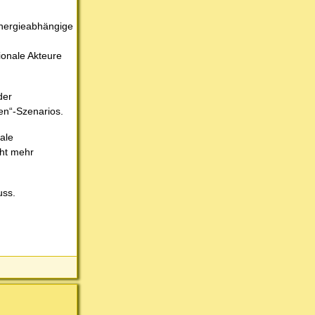
energieabhängige
tionale Akteure
der
en“-Szenarios.
ale
cht mehr
uss.