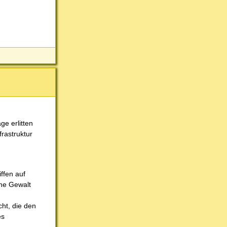
ge erlitten
rastruktur
ffen auf
che Gewalt
ht, die den
es