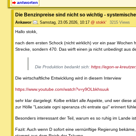
antworten
Die Benzinpreise sind nicht so wichtig - systemisch
Ankawor
,
Samstag, 23.05.2026, 10:17
@ stokk'
3215 Views
Hallo stokk,
nach dem ersten Schock (nicht wirklich) vor ein paar Wochen 
Strecke, sondern 470. Das wirft einen ja nicht unbedingt aus d
Die Produktion bedankt sich:
https://egon-w-kreutze
Die wirtschaftliche Entwicklung wird in diesem Interview
https://www.youtube.com/watch?v=y9OLbkhsuuk
sehr klar dargelegt. Kolbe erklärt alle Aspekte, und wer diese
zur Hölle "Lasciate ogni speranza chi entrate qui" erinnert fühl
Besonders interessant der Teil, warum es so ruhig im Lande ist
Fazit: Auch wenn D sofort eine vernünftige Regierung bekäme, 
stammt aus dem Reich der Träume.