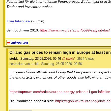
Fachartikel für die internationale Finanzpresse. Zudem gibt er i
Trader und Investoren weiter.
Zum Interview
(26 min)
Sein Buch von 2010:
https://www.m-vg.de/autor/5599-satyajit-das/
antworten
Oil and gas prices to remain high in Europe at least unt
stokk'
,
Samstag, 23.05.2026, 09:46
@ stokk'
2534 Views
bearbeitet von stokk', Samstag, 23.05.2026, 09:56
European Union officials said Friday that Europeans can expect oi
the end of 2027, with prices of other goods also following an upw
https://apnews.com/article/europe-energy-prices-oil-gas-inflatio
Die Produktion bedankt sich:
https://egon-w-kreutzer.de/jobwun