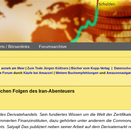
ts / Börsenlinks
Forumsarchive
 autark am Meer
|
Zum Tode Jürgen Küßners
|
Bücher vom Kopp-Verlag |
Datenschut
be Forum
durch
Käufe bei Amazon
! |
Weitere Buchempfehlungen
und
Amazonnavigat
lichen Folgen des Iran-Abenteuers
 des Derivatehandels. Sein fundiertes Wissen um die Welt der Zertifikat
nommierten Finanzinstituten, dazu gehörten unter anderem die Common
ets. Satyajit Das publiziert neben seiner Arbeit auf dem Derivatemarkt 