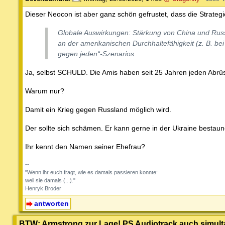
Dieser Neocon ist aber ganz schön gefrustet, dass die Strategi
Globale Auswirkungen: Stärkung von China und Rus
an der amerikanischen Durchhaltefähigkeit (z. B. be
gegen jeden“-Szenarios.
Ja, selbst SCHULD. Die Amis haben seit 25 Jahren jeden Abrü
Warum nur?
Damit ein Krieg gegen Russland möglich wird.
Der sollte sich schämen. Er kann gerne in der Ukraine bestau
Ihr kennt den Namen seiner Ehefrau?
--
"Wenn ihr euch fragt, wie es damals passieren konnte:
weil sie damals (...)."
Henryk Broder
antworten
BTW: Armstrong zur Lage! PS Audiotrack auch simult