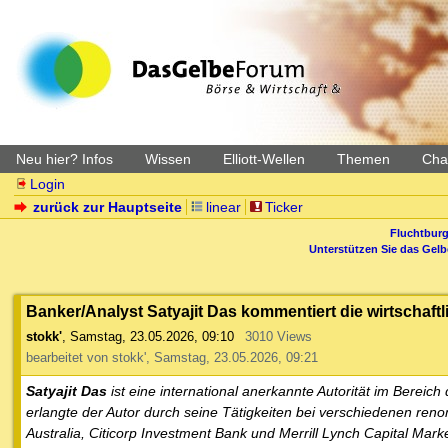
Neu hier? Infos
Wissen
Elliott-Wellen
Themen
Char
Login
zurück zur Hauptseite
linear
Ticker
Fluchtburg
Unterstützen Sie das Gel
Banker/Analyst Satyajit Das kommentiert die wirtschaft
stokk'
,
Samstag, 23.05.2026, 09:10
3010 Views
bearbeitet von stokk', Samstag, 23.05.2026, 09:21
Satyajit Das
ist eine international anerkannte Autorität im Bereich
erlangte der Autor durch seine Tätigkeiten bei verschiedenen re
Australia, Citicorp Investment Bank und Merrill Lynch Capital Mark