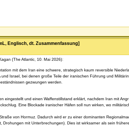
 [mL, Englisch, dt. Zusammenfassung]
agan (The Atlantic, 10. Mai 2026):
ntation mit dem Iran eine schwere, strategisch kaum reversible Niederla
d Israel, bei denen große Teile der iranischen Führung und Militärinf
ugeständnissen gezwungen werden.
n eingestellt und einen Waffenstillstand erklärt, nachdem Iran mit Angri
ückschlug. Eine Blockade iranischer Häfen soll nun wirken, wo militäris
e Straße von Hormuz. Dadurch wird er zu einer dominanten Regionalmac
rt, Drohungen mit Unterbrechungen). Dies ist wirksamer als sein früher