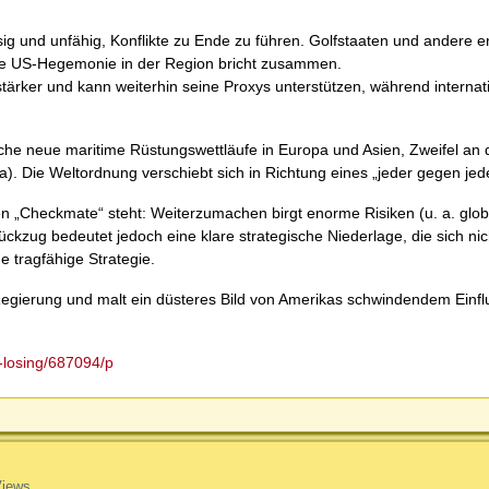
sig und unfähig, Konflikte zu Ende zu führen. Golfstaaten und andere 
Die US-Hegemonie in der Region bricht zusammen.
er, stärker und kann weiterhin seine Proxys unterstützen, während interna
he neue maritime Rüstungswettläufe in Europa und Asien, Zweifel an 
a). Die Weltordnung verschiebt sich in Richtung eines „jeder gegen jed
 „Checkmate“ steht: Weiterzumachen birgt enorme Risiken (u. a. glob
ckzug bedeutet jedoch eine klare strategische Niederlage, die sich ni
e tragfähige Strategie.
mp-Regierung und malt ein düsteres Bild von Amerikas schwindendem Einfl
p-losing/687094/p
Views