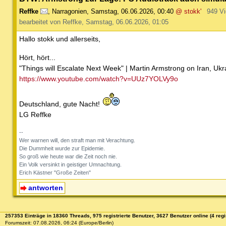
Reffke
,
Narragonien
,
Samstag, 06.06.2026, 00:40
@ stokk'
949 V
bearbeitet von Reffke, Samstag, 06.06.2026, 01:05
Hallo stokk und allerseits,
Hört, hört...
"Things will Escalate Next Week" | Martin Armstrong on Iran, Ukr
https://www.youtube.com/watch?v=UUz7YOLVy9o
Deutschland, gute Nacht!
LG Reffke
--
Wer warnen will, den straft man mit Verachtung.
Die Dummheit wurde zur Epidemie.
So groß wie heute war die Zeit noch nie.
Ein Volk versinkt in geistiger Umnachtung.
Erich Kästner "Große Zeiten"
antworten
257353 Einträge in 18360 Threads, 975 registrierte Benutzer, 3627 Benutzer online (4 regi
Forumszeit: 07.08.2026, 06:24 (Europe/Berlin)