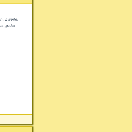
n, Zweifel
es „jeder