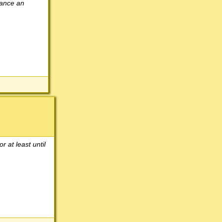
nance an
 at least until