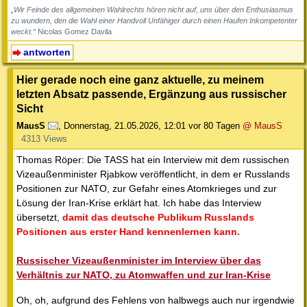
„Wir Feinde des allgemeinen Wahlrechts hören nicht auf, uns über den Enthusiasmus
zu wundern, den die Wahl einer Handvoll Unfähiger durch einen Haufen Inkompetenter
weckt.“
Nicolas Gomez Davila
antworten
Hier gerade noch eine ganz aktuelle, zu meinem
letzten Absatz passende, Ergänzung aus russischer
Sicht
MausS
,
Donnerstag, 21.05.2026, 12:01
vor 80 Tagen
@ MausS
4313 Views
Thomas Röper: Die TASS hat ein Interview mit dem russischen
Vizeaußenminister Rjabkow veröffentlicht, in dem er Russlands
Positionen zur NATO, zur Gefahr eines Atomkrieges und zur
Lösung der Iran-Krise erklärt hat. Ich habe das Interview
übersetzt,
damit das deutsche Publikum Russlands
Positionen aus erster Hand kennenlernen kann.
Russischer Vizeaußenminister im Interview über das
Verhältnis zur NATO, zu Atomwaffen und zur Iran-Krise
Oh, oh, aufgrund des Fehlens von halbwegs auch nur irgendwie