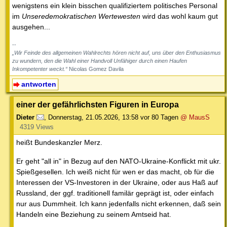
wenigstens ein klein bisschen qualifiziertem politisches Personal
im
Unseredemokratischen Wertewesten
wird das wohl kaum gut
ausgehen...
--
„Wir Feinde des allgemeinen Wahlrechts hören nicht auf, uns über den Enthusiasmus
zu wundern, den die Wahl einer Handvoll Unfähiger durch einen Haufen
Inkompetenter weckt.“
Nicolas Gomez Davila
antworten
einer der gefährlichsten Figuren in Europa
Dieter
,
Donnerstag, 21.05.2026, 13:58
vor 80 Tagen
@ MausS
4319 Views
heißt Bundeskanzler Merz.
Er geht "all in" in Bezug auf den NATO-Ukraine-Konflickt mit ukr.
Spießgesellen. Ich weiß nicht für wen er das macht, ob für die
Interessen der VS-Investoren in der Ukraine, oder aus Haß auf
Russland, der ggf. traditionell familär geprägt ist, oder einfach
nur aus Dummheit. Ich kann jedenfalls nicht erkennen, daß sein
Handeln eine Beziehung zu seinem Amtseid hat.