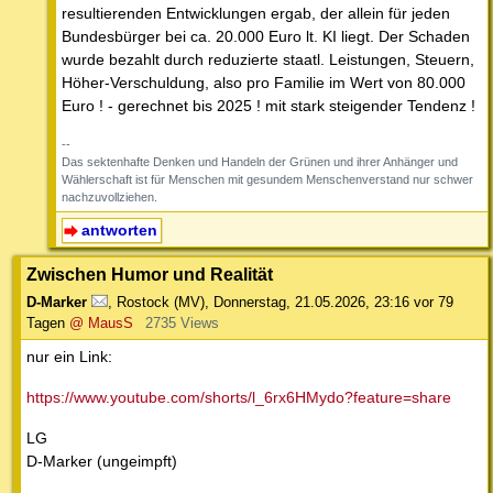
resultierenden Entwicklungen ergab, der allein für jeden
Bundesbürger bei ca. 20.000 Euro lt. KI liegt. Der Schaden
wurde bezahlt durch reduzierte staatl. Leistungen, Steuern,
Höher-Verschuldung, also pro Familie im Wert von 80.000
Euro ! - gerechnet bis 2025 ! mit stark steigender Tendenz !
--
Das sektenhafte Denken und Handeln der Grünen und ihrer Anhänger und
Wählerschaft ist für Menschen mit gesundem Menschenverstand nur schwer
nachzuvollziehen.
antworten
Zwischen Humor und Realität
D-Marker
,
Rostock (MV)
,
Donnerstag, 21.05.2026, 23:16
vor 79
Tagen
@ MausS
2735 Views
nur ein Link:
https://www.youtube.com/shorts/l_6rx6HMydo?feature=share
LG
D-Marker (ungeimpft)