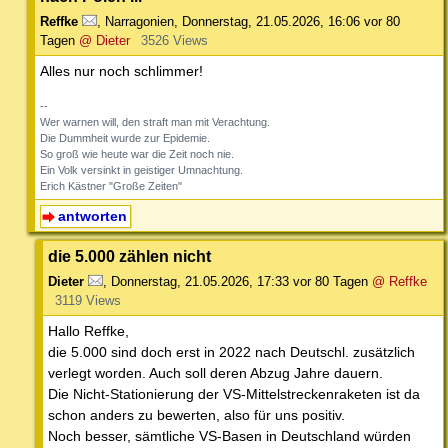
Reffke
,
Narragonien
,
Donnerstag, 21.05.2026, 16:06
vor 80
Tagen
@ Dieter
3526 Views
Alles nur noch schlimmer!
--
Wer warnen will, den straft man mit Verachtung.
Die Dummheit wurde zur Epidemie.
So groß wie heute war die Zeit noch nie.
Ein Volk versinkt in geistiger Umnachtung.
Erich Kästner "Große Zeiten"
antworten
die 5.000 zählen nicht
Dieter
,
Donnerstag, 21.05.2026, 17:33
vor 80 Tagen
@ Reffke
3119 Views
Hallo Reffke,
die 5.000 sind doch erst in 2022 nach Deutschl. zusätzlich
verlegt worden. Auch soll deren Abzug Jahre dauern.
Die Nicht-Stationierung der VS-Mittelstreckenraketen ist da
schon anders zu bewerten, also für uns positiv.
Noch besser, sämtliche VS-Basen in Deutschland würden