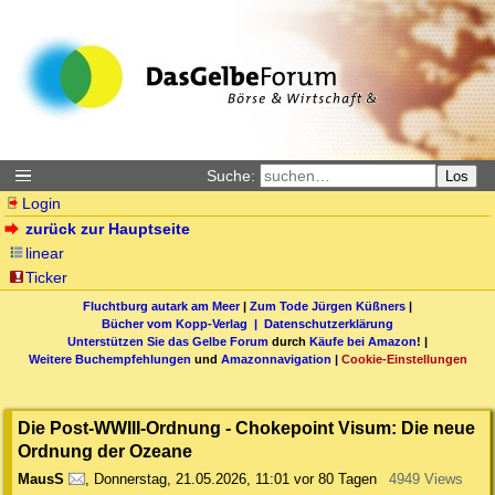
Suche:
Los
Login
zurück zur Hauptseite
linear
Ticker
Fluchtburg autark am Meer
|
Zum Tode Jürgen Küßners
|
Bücher vom Kopp-Verlag |
Datenschutzerklärung
Unterstützen Sie das Gelbe Forum
durch
Käufe bei Amazon
! |
Weitere Buchempfehlungen
und
Amazonnavigation
|
Cookie-Einstellungen
Die Post-WWIII-Ordnung - Chokepoint Visum: Die neue
Ordnung der Ozeane
MausS
,
Donnerstag, 21.05.2026, 11:01
vor 80 Tagen
4949 Views