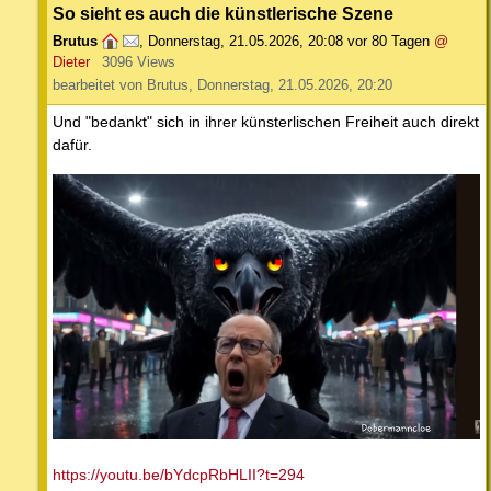
So sieht es auch die künstlerische Szene
Brutus
,
Donnerstag, 21.05.2026, 20:08
vor 80 Tagen
@
Dieter
3096 Views
bearbeitet von Brutus, Donnerstag, 21.05.2026, 20:20
Und "bedankt" sich in ihrer künsterlischen Freiheit auch direkt
dafür.
https://youtu.be/bYdcpRbHLII?t=294