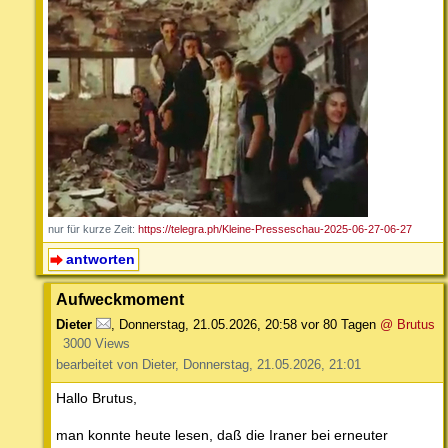
nur für kurze Zeit:
https://telegra.ph/Kleine-Presseschau-2025-06-27-06-27
antworten
Aufweckmoment
Dieter
,
Donnerstag, 21.05.2026, 20:58
vor 80 Tagen
@ Brutus
3000 Views
bearbeitet von Dieter, Donnerstag, 21.05.2026, 21:01
Hallo Brutus,
man konnte heute lesen, daß die Iraner bei erneuter