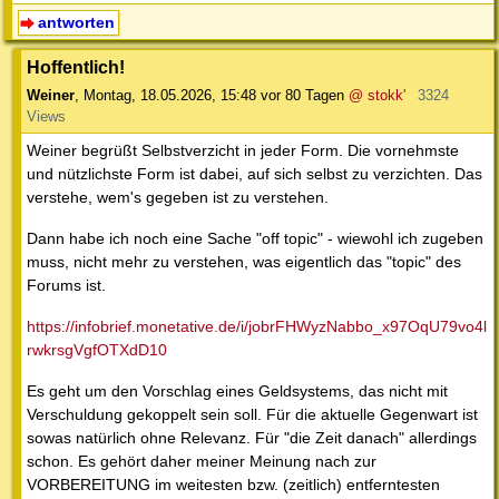
antworten
Hoffentlich!
Weiner
,
Montag, 18.05.2026, 15:48
vor 80 Tagen
@ stokk'
3324
Views
Weiner begrüßt Selbstverzicht in jeder Form. Die vornehmste
und nützlichste Form ist dabei, auf sich selbst zu verzichten. Das
verstehe, wem's gegeben ist zu verstehen.
Dann habe ich noch eine Sache "off topic" - wiewohl ich zugeben
muss, nicht mehr zu verstehen, was eigentlich das "topic" des
Forums ist.
https://infobrief.monetative.de/i/jobrFHWyzNabbo_x97OqU79vo4l
rwkrsgVgfOTXdD10
Es geht um den Vorschlag eines Geldsystems, das nicht mit
Verschuldung gekoppelt sein soll. Für die aktuelle Gegenwart ist
sowas natürlich ohne Relevanz. Für "die Zeit danach" allerdings
schon. Es gehört daher meiner Meinung nach zur
VORBEREITUNG im weitesten bzw. (zeitlich) entferntesten