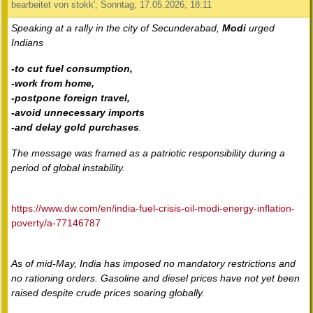
bearbeitet von stokk', Sonntag, 17.05.2026, 18:11
Speaking at a rally in the city of Secunderabad,
Modi
urged
Indians
-to cut fuel consumption,
-work from home,
-postpone foreign travel,
-avoid unnecessary imports
-and delay gold purchases
.
The message was framed as a patriotic responsibility during a
period of global instability.
https://www.dw.com/en/india-fuel-crisis-oil-modi-energy-inflation-
poverty/a-77146787
As of mid-May, India has imposed no mandatory restrictions and
no rationing orders. Gasoline and diesel prices have not yet been
raised despite crude prices soaring globally.