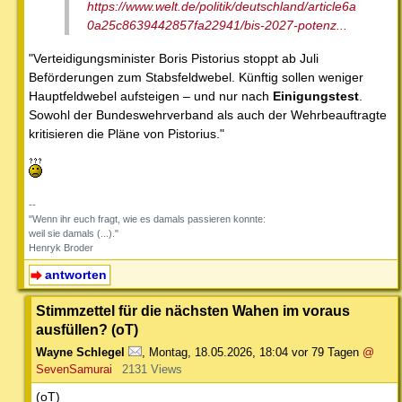
https://www.welt.de/politik/deutschland/article6a
0a25c8639442857fa22941/bis-2027-potenz...
"Verteidigungsminister Boris Pistorius stoppt ab Juli
Beförderungen zum Stabsfeldwebel. Künftig sollen weniger
Hauptfeldwebel aufsteigen – und nur nach
Einigungstest
.
Sowohl der Bundeswehrverband als auch der Wehrbeauftragte
kritisieren die Pläne von Pistorius."
--
"Wenn ihr euch fragt, wie es damals passieren konnte:
weil sie damals (...)."
Henryk Broder
antworten
Stimmzettel für die nächsten Wahen im voraus
ausfüllen? (oT)
Wayne Schlegel
,
Montag, 18.05.2026, 18:04
vor 79 Tagen
@
SevenSamurai
2131 Views
(oT)