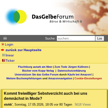
Suche:
Los
Login
zurück zur Hauptseite
linear
Ticker
Fluchtburg autark am Meer
|
Zum Tode Jürgen Küßners
|
Bücher vom Kopp-Verlag |
Datenschutzerklärung
Unterstützen Sie das Gelbe Forum
durch
Käufe bei Amazon
! |
Weitere Buchempfehlungen
und
Amazonnavigation
|
Cookie-Einstellungen
Kommt freiwilliger Sebstverzicht auch bei uns
demnächst in Mode?
stokk'
,
Sonntag, 17.05.2026, 18:05
vor 80 Tagen
5618 Views