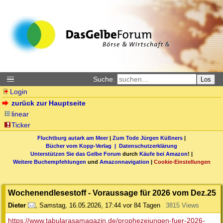
Suche:
Los
Login
zurück zur Hauptseite
linear
Ticker
Fluchtburg autark am Meer
|
Zum Tode Jürgen Küßners
|
Bücher vom Kopp-Verlag |
Datenschutzerklärung
Unterstützen Sie das Gelbe Forum
durch
Käufe bei Amazon
! |
Weitere Buchempfehlungen
und
Amazonnavigation
|
Cookie-Einstellungen
Wochenendlesestoff - Voraussage für 2026 vom Dez.25
Dieter
,
Samstag, 16.05.2026, 17:44
vor 84 Tagen
3815 Views
https://www.tabularasamagazin.de/prophezeiungen-fuer-2026-