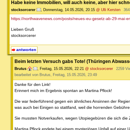
Habe keine Immobilien, will auch keine, aber hier sch
stocksorcerer
,
Donnerstag, 14.05.2026, 20:15
@ Ulli Kersten
364
https://northwavenews.com/posts/neues-eu-gesetz-ab-29-mai-e
Lieben Gruß
stocksorcerer
antworten
Beim letzten Versuch gabs Tote! (Thüringen Abwas
Brutus
,
Freitag, 15.05.2026, 22:21
@ stocksorcerer
2259 Vi
bearbeitet von Brutus, Freitag, 15.05.2026, 23:49
Danke für den Link!
Erinnert mich im Ergebnis spontan an Martina Pflock!
Die war federführend gegen ein ähnliches Ansinnen der Regie
was auch bei Einigen so stattfand, weil die horrenden Gebühre
Sie mussten Notverkaufen, wegen Utopiegebüren die sich die 
Martina Pflock endete bei einem mysteriösen Unfall auf einer 