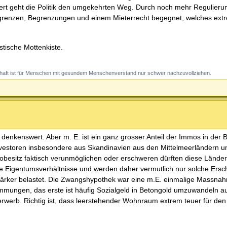
dert geht die Politik den umgekehrten Weg. Durch noch mehr Regulieru
grenzen, Begrenzungen und einem Mieterrecht begegnet, welches ext
stische Mottenkiste.
haft ist für Menschen mit gesundem Menschenverstand nur schwer nachzuvollziehen.
enkenswert. Aber m. E. ist ein ganz grosser Anteil der Immos in der
Investoren insbesondere aus Skandinavien aus den Mittelmeerländern u
mobesitz faktisch verunmöglichen oder erschweren dürften diese Länder
ie Eigentumsverhältnisse und werden daher vermutlich nur solche Ers
r stärker belastet. Die Zwangshypothek war eine m.E. einmalige Massn
mungen, das erste ist häufig Sozialgeld in Betongold umzuwandeln a
erwerb. Richtig ist, dass leerstehender Wohnraum extrem teuer für de