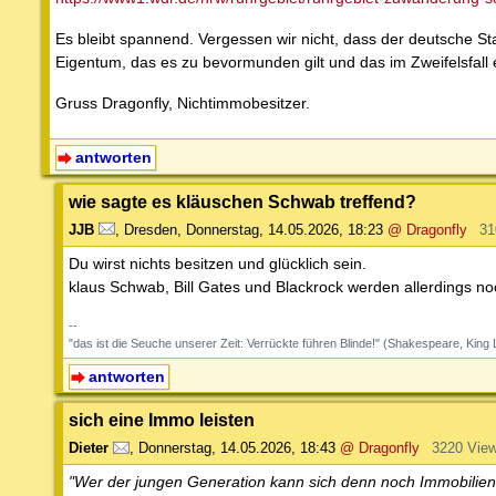
Es bleibt spannend. Vergessen wir nicht, dass der deutsche Sta
Eigentum, das es zu bevormunden gilt und das im Zweifelsfall e
Gruss Dragonfly, Nichtimmobesitzer.
antworten
wie sagte es kläuschen Schwab treffend?
JJB
,
Dresden
,
Donnerstag, 14.05.2026, 18:23
@ Dragonfly
31
Du wirst nichts besitzen und glücklich sein.
klaus Schwab, Bill Gates und Blackrock werden allerdings noch
--
"das ist die Seuche unserer Zeit: Verrückte führen Blinde!" (Shakespeare, King 
antworten
sich eine Immo leisten
Dieter
,
Donnerstag, 14.05.2026, 18:43
@ Dragonfly
3220 Vie
"Wer der jungen Generation kann sich denn noch Immobilien 