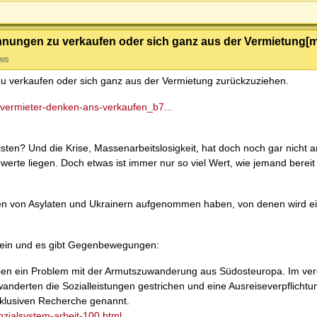
ohnungen zu verkaufen oder sich ganz aus der Vermietung
ws
u verkaufen oder sich ganz aus der Vermietung zurückzuziehen.
e-vermieter-denken-ans-verkaufen_b7...
sten? Und die Krise, Massenarbeitslosigkeit, hat doch noch gar nicht 
erte liegen. Doch etwas ist immer nur so viel Wert, wie jemand bereit 
n von Asylaten und Ukrainern aufgenommen haben, von denen wird ein
 sein und es gibt Gegenbewegungen:
ben ein Problem mit der Armutszuwanderung aus Südosteuropa. Im ve
derten die Sozialleistungen gestrichen und eine Ausreiseverpflichtu
klusiven Recherche genannt.
zialsystem-arbeit-100.html