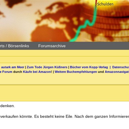
ts / Börsenlinks
Forumsarchive
 autark am Meer
|
Zum Tode Jürgen Küßners
|
Bücher vom Kopp-Verlag |
Datenschut
be Forum
durch
Käufe bei Amazon
! |
Weitere Buchempfehlungen
und
Amazonnavigat
zudenken.
verkaufen könnte. Es besteht keine Eile. Nach dem ganzen Informiere