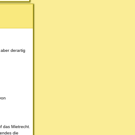
aber derartig
von
f das Mietrecht.
nendes die