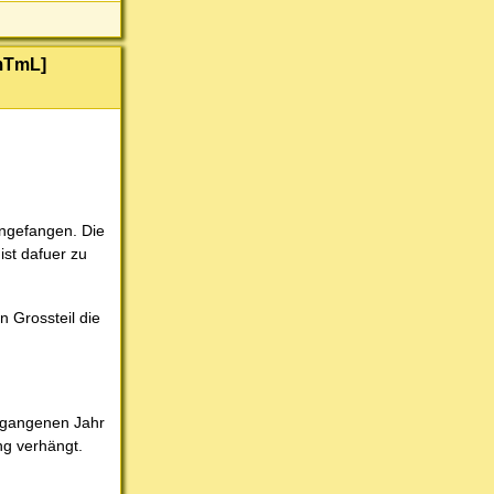
[mTmL]
angefangen. Die
ist dafuer zu
 Grossteil die
rgangenen Jahr
ng verhängt.