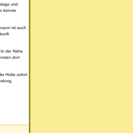
eslage und
n könnte.
nraum ist auch
kunft
 In der Nähe
nnten dort
ie Hütte sofort
eidung,