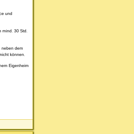
nce und
h mind. 30 Std.
en neben dem
nicht können.
einem Eigenheim