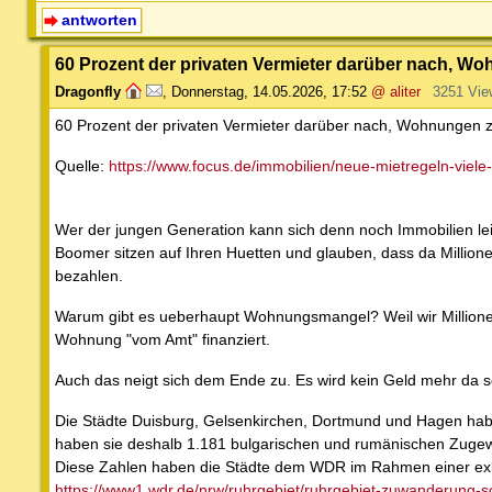
antworten
60 Prozent der privaten Vermieter darüber nach, W
Dragonfly
,
Donnerstag, 14.05.2026, 17:52
@ aliter
3251 Vie
60 Prozent der privaten Vermieter darüber nach, Wohnungen z
Quelle:
https://www.focus.de/immobilien/neue-mietregeln-viel
Wer der jungen Generation kann sich denn noch Immobilien lei
Boomer sitzen auf Ihren Huetten und glauben, dass da Millionew
bezahlen.
Warum gibt es ueberhaupt Wohnungsmangel? Weil wir Millione
Wohnung "vom Amt" finanziert.
Auch das neigt sich dem Ende zu. Es wird kein Geld mehr da
Die Städte Duisburg, Gelsenkirchen, Dortmund und Hagen ha
haben sie deshalb 1.181 bulgarischen und rumänischen Zugewan
Diese Zahlen haben die Städte dem WDR im Rahmen einer ex
https://www1.wdr.de/nrw/ruhrgebiet/ruhrgebiet-zuwanderung-so