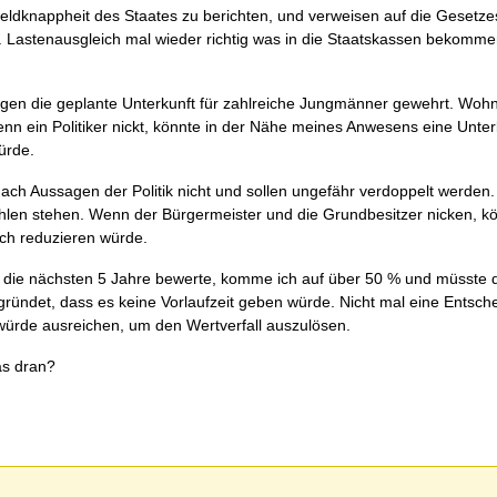
eldknappheit des Staates zu berichten, und verweisen auf die Gesetz
 Lastenausgleich mal wieder richtig was in die Staatskassen bekomme
gen die geplante Unterkunft für zahlreiche Jungmänner gewehrt. Woh
 ein Politiker nickt, könnte in der Nähe meines Anwesens eine Unter
ürde.
ch Aussagen der Politik nicht und sollen ungefähr verdoppelt werden.
len stehen. Wenn der Bürgermeister und die Grundbesitzer nicken, kö
ich reduzieren würde.
für die nächsten 5 Jahre bewerte, komme ich auf über 50 % und müsste d
ründet, dass es keine Vorlaufzeit geben würde. Nicht mal eine Entsch
 würde ausreichen, um den Wertverfall auszulösen.
as dran?