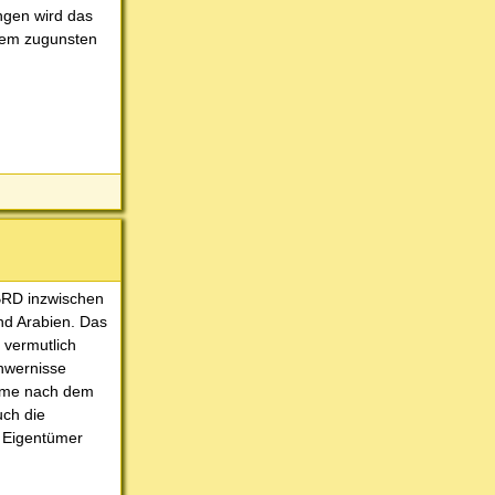
ngen wird das
rem zugunsten
 BRD inzwischen
nd Arabien. Das
 vermutlich
chwernisse
ahme nach dem
uch die
n Eigentümer