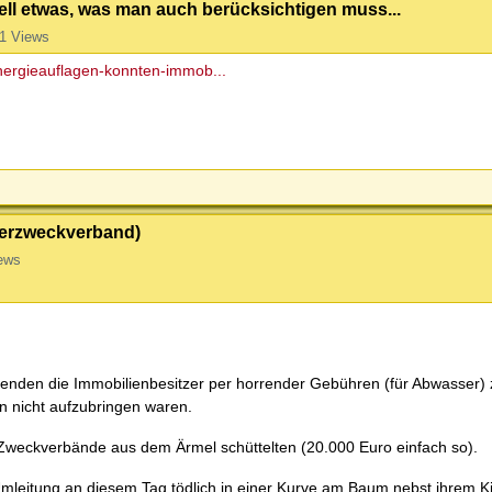
nell etwas, was man auch berücksichtigen muss...
1 Views
nergieauflagen-konnten-immob...
serzweckverband)
ews
renden die Immobilienbesitzer per horrender Gebühren (für Abwasser) 
n nicht aufzubringen waren.
Zweckverbände aus dem Ärmel schüttelten (20.000 Euro einfach so).
Umleitung an diesem Tag tödlich in einer Kurve am Baum nebst ihrem K