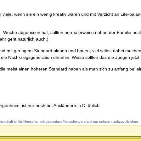
 viele, wenn sie ein wenig kreativ wären und mit Verzicht an Life-bala
d.-Woche abgerissen hat, sollten normalerweise neben der Familie noc
hr geht natürlich auch.)
und mit geringem Standard planen und bauen, viel selbst dabei mach
e Nachkriegsgeneration ohnehin. Wieso sollten das die Jungen jetzt 
nd die meist einen höheren Standard haben als man sich zu anfang bei 
genheim, ist nur noch bei Ausländern in D. üblich.
erschaft ist für Menschen mit gesundem Menschenverstand nur schwer nachzuvollziehen.