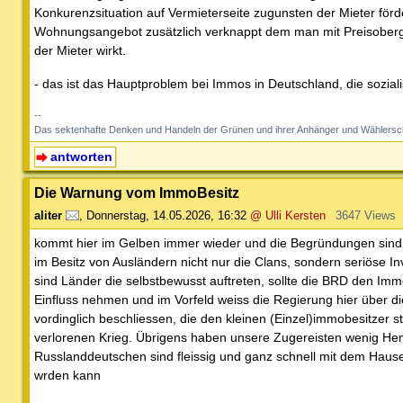
Konkurenzsituation auf Vermieterseite zugunsten der Mieter för
Wohnungsangebot zusätzlich verknappt dem man mit Preisober
der Mieter wirkt.
- das ist das Hauptproblem bei Immos in Deutschland, die soziali
--
Das sektenhafte Denken und Handeln der Grünen und ihrer Anhänger und Wählersc
antworten
Die Warnung vom ImmoBesitz
aliter
,
Donnerstag, 14.05.2026, 16:32
@ Ulli Kersten
3647 Views
kommt hier im Gelben immer wieder und die Begründungen sind d
im Besitz von Ausländern nicht nur die Clans, sondern seriöse 
sind Länder die selbstbewusst auftreten, sollte die BRD den Im
Einfluss nehmen und im Vorfeld weiss die Regierung hier über d
vordinglich beschliessen, die den kleinen (Einzel)immobesitze
verlorenen Krieg. Übrigens haben unsere Zugereisten wenig Hem
Russlanddeutschen sind fleissig und ganz schnell mit dem Haus
wrden kann