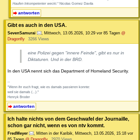
Haufen Inkompetenter weckt.“
Nicolas Gomez Davila
antworten
Gibt es auch in den USA.
SevenSamurai
,
Mittwoch, 13.05.2026, 10:29
vor 85 Tagen
@
Dragonfly
3266 Views
eine Polizei gegen "innere Feinde", gibt es nur in
Diktaturen. Und in der BRD.
In den USA nennt sich das Department of Homeland Security.
--
"Wenn ihr euch fragt, wie es damals passieren konnte:
weil sie damals (...)."
Henryk Broder
antworten
Ich halte nichts von dem Geschwafel der Journaille,
schon gar nicht, wenn es von ntv kommt.
FredMeyer
,
Mitten in der Karibik
,
Mittwoch, 13.05.2026, 15:18
vor
85 Tagen
@ Dragonfly
2970 Views