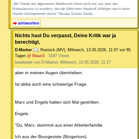
„Wir Feinde des allgemeinen Wahlrechts hören nicht auf, uns über den
Enthusiasmus zu wundern, den die Wahl einer Handvoll Unfähiger durch einen
Haufen Inkompetenter weckt.“
Nicolas Gomez Davila
antworten
Nichts hast Du verpasst, Deine Kritik war ja
berechtigt,
D-Marker
,
Rostock (MV)
,
Mittwoch, 13.05.2026, 11:07
vor 85
Tagen
@ MausS
3197 Views
bearbeitet von D-Marker, Mittwoch, 13.05.2026, 11:17
aber in meinen Augen übertrieben.
Ist abba auch eine schwierige Frage.
Marx und Engels hatten sich Mal gestritten.
Engels :
"Du, Marx, stammst aus einer Arbeiterfamilie.
Ich aus der Bourgeoisie (Bürgertum).