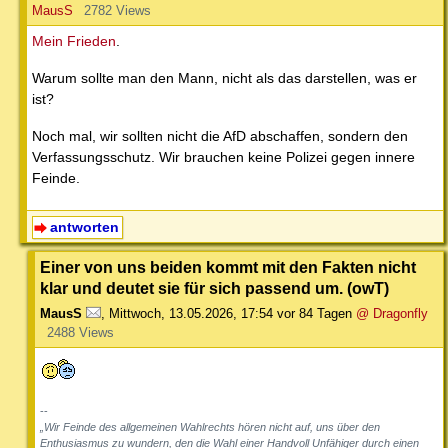
MausS
2782 Views
Mein Frieden
.
Warum sollte man den Mann, nicht als das darstellen, was er
ist?
Noch mal, wir sollten nicht die AfD abschaffen, sondern den
Verfassungsschutz. Wir brauchen keine Polizei gegen innere
Feinde.
antworten
Einer von uns beiden kommt mit den Fakten nicht
klar und deutet sie für sich passend um. (owT)
MausS
,
Mittwoch, 13.05.2026, 17:54
vor 84 Tagen
@ Dragonfly
2488 Views
--
„Wir Feinde des allgemeinen Wahlrechts hören nicht auf, uns über den
Enthusiasmus zu wundern, den die Wahl einer Handvoll Unfähiger durch einen