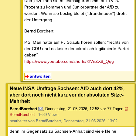
Und jetzt kann sie mittelfristig froh sein, auf 15-20
Prozent zu kommen und Juniorpartner der AfD zu
werden. Wenn sie bockig bleibt ("Brandmauer") droht
der Untergang.
Bernd Borchert
P.S. Man hätte auf FJ Strauß hören sollen: "rechts von
der CDU darf es keine demokratisch legitimierte Partei
geben"
https://www.youtube.com/shorts/KlVnZX8_Qqg
antworten
Neue INSA-Umfrage Sachsen: AfD auch dort 42%,
aber dort noch nicht kurz vor der absoluten Sitze-
Mehrheit
BerndBorchert
,
Donnerstag, 21.05.2026, 12:58
vor 77 Tagen
@
BerndBorchert
1639 Views
bearbeitet von BerndBorchert, Donnerstag, 21.05.2026, 13:02
denn im Gegensatz zu Sachsen-Anhalt sind viele kleine