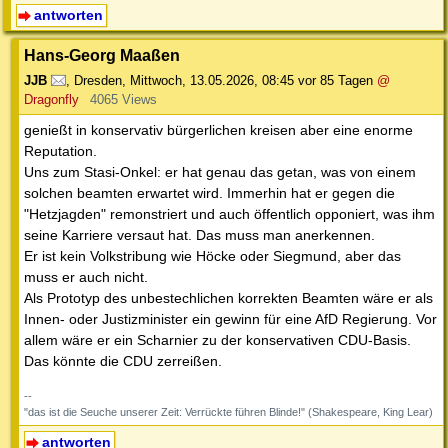
antworten
Hans-Georg Maaßen
JJB
,
Dresden
,
Mittwoch, 13.05.2026, 08:45
vor 85 Tagen
@
Dragonfly
4065 Views
genießt in konservativ bürgerlichen kreisen aber eine enorme
Reputation.
Uns zum Stasi-Onkel: er hat genau das getan, was von einem
solchen beamten erwartet wird. Immerhin hat er gegen die
"Hetzjagden" remonstriert und auch öffentlich opponiert, was ihm
seine Karriere versaut hat. Das muss man anerkennen.
Er ist kein Volkstribung wie Höcke oder Siegmund, aber das
muss er auch nicht.
Als Prototyp des unbestechlichen korrekten Beamten wäre er als
Innen- oder Justizminister ein gewinn für eine AfD Regierung. Vor
allem wäre er ein Scharnier zu der konservativen CDU-Basis.
Das könnte die CDU zerreißen.
--
"das ist die Seuche unserer Zeit: Verrückte führen Blinde!" (Shakespeare, King Lear)
antworten