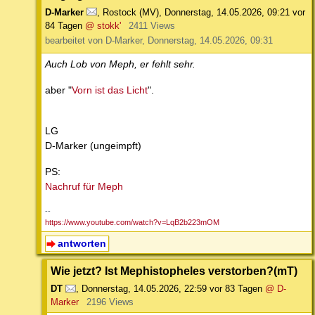
D-Marker
,
Rostock (MV)
,
Donnerstag, 14.05.2026, 09:21
vor
84 Tagen
@ stokk'
2411 Views
bearbeitet von D-Marker, Donnerstag, 14.05.2026, 09:31
Auch Lob von Meph, er fehlt sehr.
aber "
Vorn ist das Licht
".
LG
D-Marker (ungeimpft)
PS:
Nachruf für Meph
--
https://www.youtube.com/watch?v=LqB2b223mOM
antworten
Wie jetzt? Ist Mephistopheles verstorben?(mT)
DT
,
Donnerstag, 14.05.2026, 22:59
vor 83 Tagen
@ D-
Marker
2196 Views