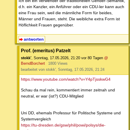
Ich bin ein Verwender der traditionellen Gender-Semantik,
d.h. ein Kanzler, ein Anführer oder ein CDU-ler kann auch
eine Frau sein, weil die männliche Form für beides,
Männer und Frauen, steht. Die weibliche extra Form ist
Höflichkeit Frauen gegenüber.
antworten
Prof. (emeritus) Patzelt
stokk'
,
Sonntag, 17.05.2026, 21:20
vor 80 Tagen
@
BerndBorchert
1800 Views
bearbeitet von stokk', Sonntag, 17.05.2026, 21:24
https://www.youtube.com/watch?v=Y4pTjsskwG4
Schau da mal rein, kommentiert immer zeitnah und
neutral, er war (ist?) CDU-Mitglied
Uni DD, ehemals Professur für Politische Systeme und
Systemvergleich
https://tu-dresden.de/gsw/phil/powi/polsys/die-