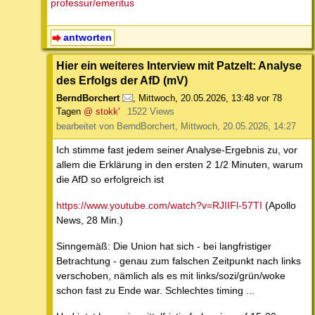
professur/emeritus
antworten
Hier ein weiteres Interview mit Patzelt: Analyse
des Erfolgs der AfD (mV)
BerndBorchert
,
Mittwoch, 20.05.2026, 13:48
vor 78
Tagen
@ stokk'
1522 Views
bearbeitet von BerndBorchert, Mittwoch, 20.05.2026, 14:27
Ich stimme fast jedem seiner Analyse-Ergebnis zu, vor
allem die Erklärung in den ersten 2 1/2 Minuten, warum
die AfD so erfolgreich ist
https://www.youtube.com/watch?v=RJIIFl-57TI
(Apollo
News, 28 Min.)
Sinngemäß: Die Union hat sich - bei langfristiger
Betrachtung - genau zum falschen Zeitpunkt nach links
verschoben, nämlich als es mit links/sozi/grün/woke
schon fast zu Ende war. Schlechtes timing ...