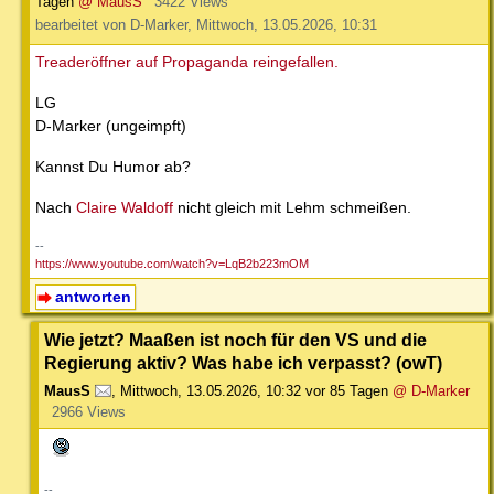
Tagen
@ MausS
3422 Views
bearbeitet von D-Marker, Mittwoch, 13.05.2026, 10:31
Treaderöffner auf Propaganda reingefallen.
LG
D-Marker (ungeimpft)
Kannst Du Humor ab?
Nach
Claire Waldoff
nicht gleich mit Lehm schmeißen.
--
https://www.youtube.com/watch?v=LqB2b223mOM
antworten
Wie jetzt? Maaßen ist noch für den VS und die
Regierung aktiv? Was habe ich verpasst? (owT)
MausS
,
Mittwoch, 13.05.2026, 10:32
vor 85 Tagen
@ D-Marker
2966 Views
--