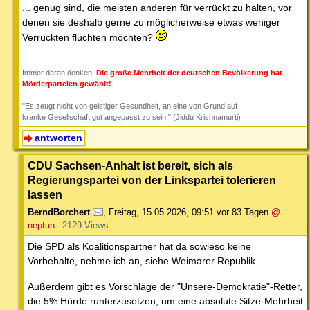
... genug sind, die meisten anderen für verrückt zu halten, vor
denen sie deshalb gerne zu möglicherweise etwas weniger
Verrückten flüchten möchten?
--
Immer daran denken:
Die große Mehrheit der deutschen Bevölkerung hat
Mörderparteien gewählt!
"Es zeugt nicht von geistiger Gesundheit, an eine von Grund auf
kranke Gesellschaft gut angepasst zu sein." (Jiddu Krishnamurti)
antworten
CDU Sachsen-Anhalt ist bereit, sich als
Regierungspartei von der Linkspartei tolerieren
lassen
BerndBorchert
,
Freitag, 15.05.2026, 09:51
vor 83 Tagen
@
neptun
2129 Views
Die SPD als Koalitionspartner hat da sowieso keine
Vorbehalte, nehme ich an, siehe Weimarer Republik.
Außerdem gibt es Vorschläge der "Unsere-Demokratie"-Retter,
die 5% Hürde runterzusetzen, um eine absolute Sitze-Mehrheit