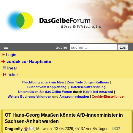
Suche:
Los
Login
zurück zur Hauptseite
linear
Ticker
Fluchtburg autark am Meer
|
Zum Tode Jürgen Küßners
|
Bücher vom Kopp-Verlag |
Datenschutzerklärung
Unterstützen Sie das Gelbe Forum
durch
Käufe bei Amazon
! |
Weitere Buchempfehlungen
und
Amazonnavigation
|
Cookie-Einstellungen
OT Hans-Georg Maaßen könnte AfD-Innenminister in
Sachsen-Anhalt werden
Dragonfly
,
Mittwoch, 13.05.2026, 07:37
vor 85 Tagen
4302