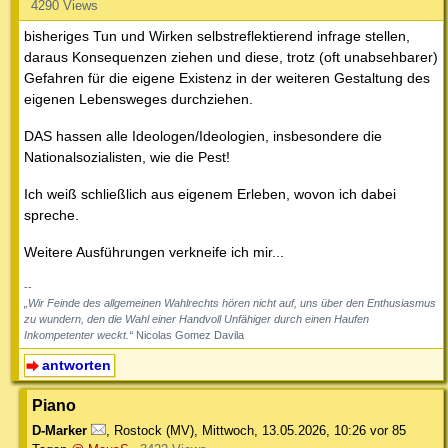
4290 Views
bisheriges Tun und Wirken selbstreflektierend infrage stellen,
daraus Konsequenzen ziehen und diese, trotz (oft unabsehbarer)
Gefahren für die eigene Existenz in der weiteren Gestaltung des
eigenen Lebensweges durchziehen.
DAS hassen alle Ideologen/Ideologien, insbesondere die
Nationalsozialisten, wie die Pest!
Ich weiß schließlich aus eigenem Erleben, wovon ich dabei
spreche.
Weitere Ausführungen verkneife ich mir...
--
„Wir Feinde des allgemeinen Wahlrechts hören nicht auf, uns über den Enthusiasmus
zu wundern, den die Wahl einer Handvoll Unfähiger durch einen Haufen
Inkompetenter weckt.“
Nicolas Gomez Davila
antworten
Piano
D-Marker
,
Rostock (MV)
,
Mittwoch, 13.05.2026, 10:26
vor 85