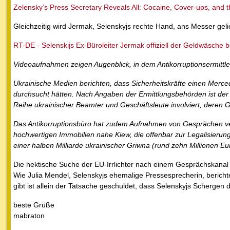
Zelensky’s Press Secretary Reveals All: Cocaine, Cover-ups, and 
Gleichzeitig wird Jermak, Selenskyjs rechte Hand, ans Messer gelie
RT-DE - Selenskijs Ex-Büroleiter Jermak offiziell der Geldwäsche b
Videoaufnahmen zeigen Augenblick, in dem Antikorruptionsermittle
Ukrainische Medien berichten, dass Sicherheitskräfte einen Merce
durchsucht hätten. Nach Angaben der Ermittlungsbehörden ist der
Reihe ukrainischer Beamter und Geschäftsleute involviert, dere
Das Antikorruptionsbüro hat zudem Aufnahmen von Gesprächen veröf
hochwertigen Immobilien nahe Kiew, die offenbar zur Legalisieru
einer halben Milliarde ukrainischer Griwna (rund zehn Millionen Eu
Die hektische Suche der EU-Irrlichter nach einem Gesprächskanal 
Wie Julia Mendel, Selenskyjs ehemalige Pressesprecherin, beric
gibt ist allein der Tatsache geschuldet, dass Selenskyjs Schergen 
beste Grüße
mabraton