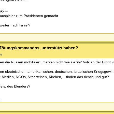
yy ...
uspieler zum Präsidenten gemacht.
 weiter nach Israel?
d Tötungskommandos, unterstützt haben?
ws
die Russen mobilisiert, merken nicht wie sie 'ihr' Volk an der Front v
den ukrainischen, amerikanischen, deutschen, israelischen Kriegsgewinnl
 Medien, NGOs, Altparteinen, Kirchen, .. finden das richtig und gut?
fels, des Blenders?
ro