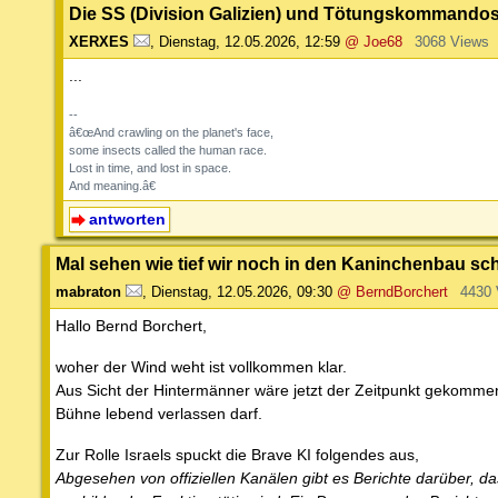
Die SS (Division Galizien) und Tötungskommandos
XERXES
,
Dienstag, 12.05.2026, 12:59
@ Joe68
3068 Views
...
--
â€œAnd crawling on the planet's face,
some insects called the human race.
Lost in time, and lost in space.
And meaning.â€
antworten
Mal sehen wie tief wir noch in den Kaninchenbau s
mabraton
,
Dienstag, 12.05.2026, 09:30
@ BerndBorchert
4430 
Hallo Bernd Borchert,
woher der Wind weht ist vollkommen klar.
Aus Sicht der Hintermänner wäre jetzt der Zeitpunkt gekommen
Bühne lebend verlassen darf.
Zur Rolle Israels spuckt die Brave KI folgendes aus,
Abgesehen von offiziellen Kanälen gibt es Berichte darüber, da