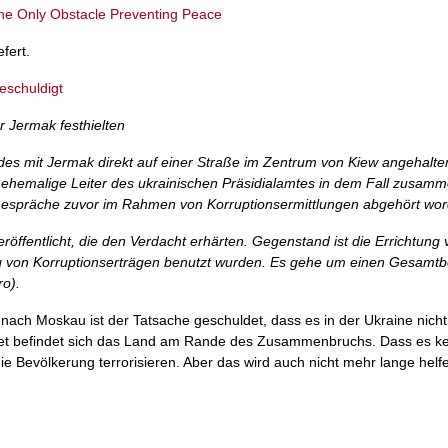
the Only Obstacle Preventing Peace
fert.
eschuldigt
r Jermak festhielten
des mit Jermak direkt auf einer Straße im Zentrum von Kiew angehalt
 ehemalige Leiter des ukrainischen Präsidialamtes in dem Fall zusamm
n Gespräche zuvor im Rahmen von Korruptionsermittlungen abgehört wo
fentlicht, die den Verdacht erhärten. Gegenstand ist die Errichtung 
ng von Korruptionserträgen benutzt wurden. Es gehe um einen Gesamtb
ro).
nach Moskau ist der Tatsache geschuldet, dass es in der Ukraine nicht
htet befindet sich das Land am Rande des Zusammenbruchs. Dass es k
die Bevölkerung terrorisieren. Aber das wird auch nicht mehr lange helf