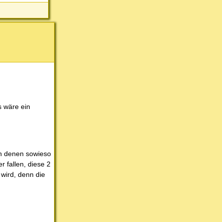
s wäre ein
in denen sowieso
 fallen, diese 2
 wird, denn die