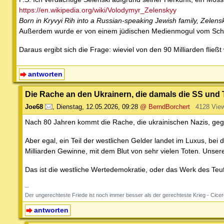
https://en.wikipedia.org/wiki/Volodymyr_Zelenskyy
Born in Kryvyi Rih into a Russian-speaking Jewish family, Zelensk
Außerdem wurde er von einem jüdischen Medienmogul vom Scha
Daraus ergibt sich die Frage: wieviel von den 90 Milliarden fließt
antworten
Die Rache an den Ukrainern, die damals die SS un
Joe68
,
Dienstag, 12.05.2026, 09:28
@ BerndBorchert
4128 Vie
Nach 80 Jahren kommt die Rache, die ukrainischen Nazis, gegen 
Aber egal, ein Teil der westlichen Gelder landet im Luxus, bei 
Milliarden Gewinne, mit dem Blut von sehr vielen Toten. Unsere
Das ist die westliche Wertedemokratie, oder das Werk des Teu
--
Der ungerechteste Friede ist noch immer besser als der gerechteste Krieg - Cice
antworten