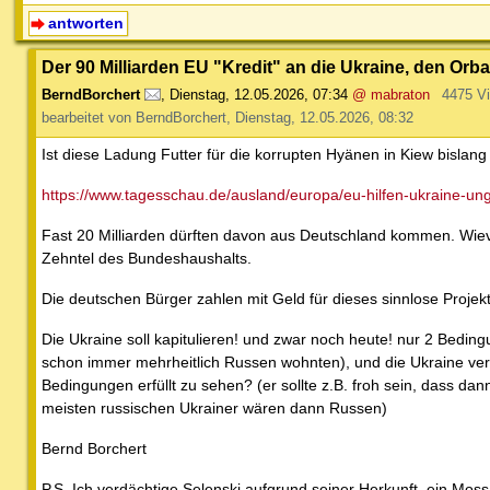
antworten
Der 90 Milliarden EU "Kredit" an die Ukraine, den Orb
BerndBorchert
,
Dienstag, 12.05.2026, 07:34
@ mabraton
4475 V
bearbeitet von BerndBorchert, Dienstag, 12.05.2026, 08:32
Ist diese Ladung Futter für die korrupten Hyänen in Kiew bislang
https://www.tagesschau.de/ausland/europa/eu-hilfen-ukraine-un
Fast 20 Milliarden dürften davon aus Deutschland kommen. Wievi
Zehntel des Bundeshaushalts.
Die deutschen Bürger zahlen mit Geld für dieses sinnlose Projekt,
Die Ukraine soll kapitulieren! und zwar noch heute! nur 2 Bedi
schon immer mehrheitlich Russen wohnten), und die Ukraine verz
Bedingungen erfüllt zu sehen? (er sollte z.B. froh sein, dass da
meisten russischen Ukrainer wären dann Russen)
Bernd Borchert
P.S. Ich verdächtige Selenski aufgrund seiner Herkunft, ein Moss