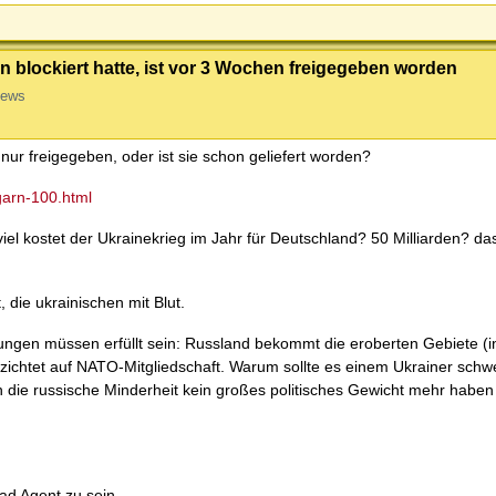
an blockiert hatte, ist vor 3 Wochen freigegeben worden
iews
 nur freigegeben, oder ist sie schon geliefert worden?
garn-100.html
el kostet der Ukrainekrieg im Jahr für Deutschland? 50 Milliarden? da
 die ukrainischen mit Blut.
ngungen müssen erfüllt sein: Russland bekommt die eroberten Gebiete (
ichtet auf NATO-Mitgliedschaft. Warum sollte es einem Ukrainer schwer
nn die russische Minderheit kein großes politisches Gewicht mehr haben
ad Agent zu sein.