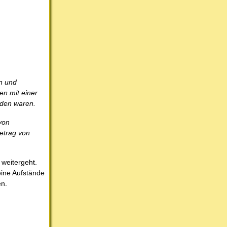
en und
en mit einer
rden waren.
von
etrag von
 weitergeht.
eine Aufstände
en.