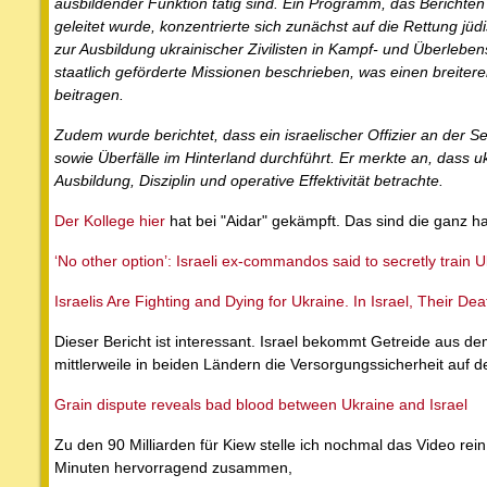
ausbildender Funktion tätig sind. Ein Programm, das Berich
geleitet wurde, konzentrierte sich zunächst auf die Rettung jü
zur Ausbildung ukrainischer Zivilisten in Kampf- und Überleben
staatlich geförderte Missionen beschrieben, was einen breitere
beitragen.
Zudem wurde berichtet, dass ein israelischer Offizier an der S
sowie Überfälle im Hinterland durchführt. Er merkte an, dass uk
Ausbildung, Disziplin und operative Effektivität betrachte.
Der Kollege hier
hat bei "Aidar" gekämpft. Das sind die ganz h
‘No other option’: Israeli ex-commandos said to secretly train Uk
Israelis Are Fighting and Dying for Ukraine. In Israel, Their D
Dieser Bericht ist interessant. Israel bekommt Getreide aus dem
mittlerweile in beiden Ländern die Versorgungssicherheit auf d
Grain dispute reveals bad blood between Ukraine and Israel
Zu den 90 Milliarden für Kiew stelle ich nochmal das Video rei
Minuten hervorragend zusammen,