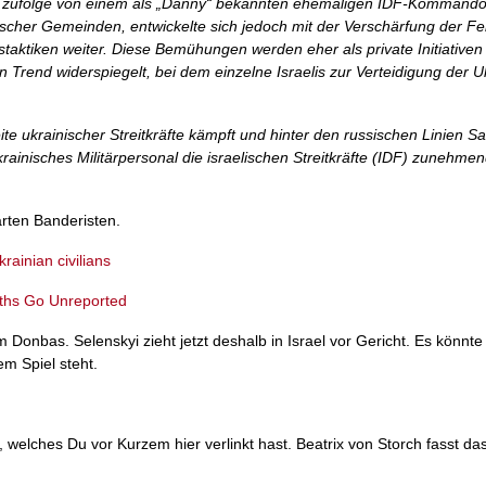
ten zufolge von einem als „Danny“ bekannten ehemaligen IDF-Kommand
discher Gemeinden, entwickelte sich jedoch mit der Verschärfung der Fe
staktiken weiter. Diese Bemühungen werden eher als private Initiativen
n Trend widerspiegelt, bei dem einzelne Israelis zur Verteidigung der U
eite ukrainischer Streitkräfte kämpft und hinter den russischen Linien 
rainisches Militärpersonal die israelischen Streitkräfte (IDF) zunehmend
arten Banderisten.
rainian civilians
eaths Go Unreported
 Donbas. Selenskyi zieht jetzt deshalb in Israel vor Gericht. Es könnte
em Spiel steht.
n, welches Du vor Kurzem hier verlinkt hast. Beatrix von Storch fasst d