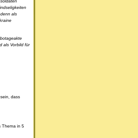
osoldaten
indseligkeiten
 denn als
kraine
Sabotageakte
 als Vorbild für
 sein, dass
as Thema in 5