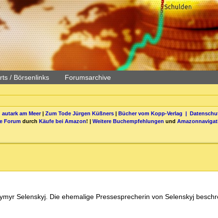
ts / Börsenlinks
Forumsarchive
 autark am Meer
|
Zum Tode Jürgen Küßners
|
Bücher vom Kopp-Verlag |
Datenschut
be Forum
durch
Käufe bei Amazon
! |
Weitere Buchempfehlungen
und
Amazonnavigat
odymyr Selenskyj. Die ehemalige Pressesprecherin von Selenskyj beschr