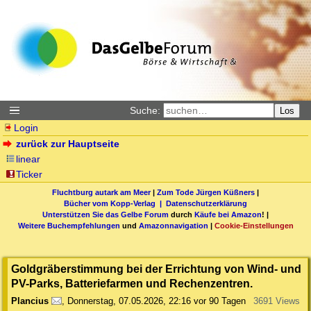
Suche:
Los
Login
zurück zur Hauptseite
linear
Ticker
Fluchtburg autark am Meer
|
Zum Tode Jürgen Küßners
|
Bücher vom Kopp-Verlag |
Datenschutzerklärung
Unterstützen Sie das Gelbe Forum
durch
Käufe bei Amazon
! |
Weitere Buchempfehlungen
und
Amazonnavigation
|
Cookie-Einstellungen
Goldgräberstimmung bei der Errichtung von Wind- und
PV-Parks, Batteriefarmen und Rechenzentren.
Plancius
,
Donnerstag, 07.05.2026, 22:16
vor 90 Tagen
3691 Views