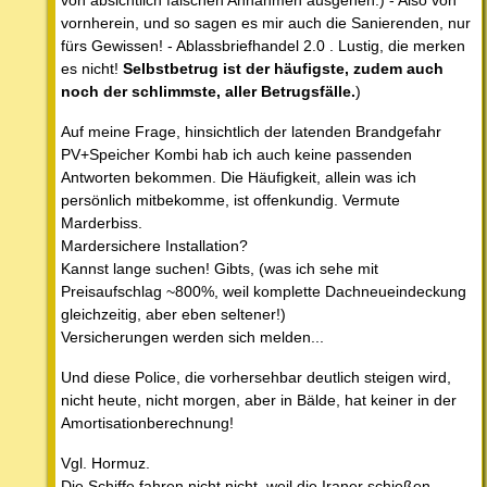
vornherein, und so sagen es mir auch die Sanierenden, nur
fürs Gewissen! - Ablassbriefhandel 2.0 . Lustig, die merken
es nicht!
Selbstbetrug ist der häufigste, zudem auch
noch der schlimmste, aller Betrugsfälle.
)
Auf meine Frage, hinsichtlich der latenden Brandgefahr
PV+Speicher Kombi hab ich auch keine passenden
Antworten bekommen. Die Häufigkeit, allein was ich
persönlich mitbekomme, ist offenkundig. Vermute
Marderbiss.
Mardersichere Installation?
Kannst lange suchen! Gibts, (was ich sehe mit
Preisaufschlag ~800%, weil komplette Dachneueindeckung
gleichzeitig, aber eben seltener!)
Versicherungen werden sich melden...
Und diese Police, die vorhersehbar deutlich steigen wird,
nicht heute, nicht morgen, aber in Bälde, hat keiner in der
Amortisationberechnung!
Vgl. Hormuz.
Die Schiffe fahren nicht nicht, weil die Iraner schießen,