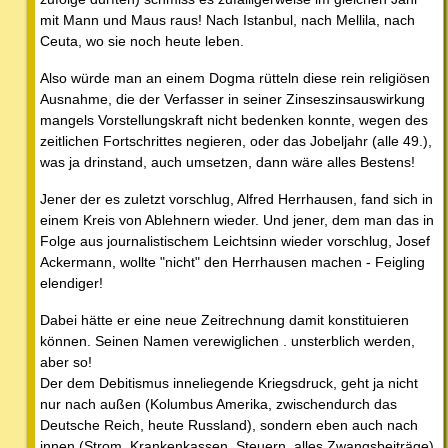
mit Mann und Maus raus! Nach Istanbul, nach Mellila, nach
Ceuta, wo sie noch heute leben.
Also würde man an einem Dogma rütteln diese rein religiösen
Ausnahme, die der Verfasser in seiner Zinseszinsauswirkung
mangels Vorstellungskraft nicht bedenken konnte, wegen des
zeitlichen Fortschrittes negieren, oder das Jobeljahr (alle 49.),
was ja drinstand, auch umsetzen, dann wäre alles Bestens!
Jener der es zuletzt vorschlug, Alfred Herrhausen, fand sich in
einem Kreis von Ablehnern wieder. Und jener, dem man das in
Folge aus journalistischem Leichtsinn wieder vorschlug, Josef
Ackermann, wollte "nicht" den Herrhausen machen - Feigling
elendiger!
Dabei hätte er eine neue Zeitrechnung damit konstituieren
können. Seinen Namen verewiglichen . unsterblich werden,
aber so!
Der dem Debitismus inneliegende Kriegsdruck, geht ja nicht
nur nach außen (Kolumbus Amerika, zwischendurch das
Deutsche Reich, heute Russland), sondern eben auch nach
innen (Strom, Krankenkassen, Steuern, alles Zwangsbeiträge).