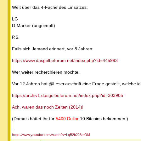
Weit über das 4-Fache des Einsatzes.
LG
D-Marker (ungeimpft)
P.S.
Falls sich Jemand erinnert, vor 8 Jahren:
https://www.dasgelbeforum.net/index.php?id=445993
Wer weiter recherchieren möchte:
Vor 12 Jahren hat @Leserzuschrift eine Frage gestellt, welche ic
https://archiv1.dasgelbeforum.net/index.php?id=303905
Ach, waren das noch Zeiten (2014)!
(Damals hättet Ihr für
5400 Dollar
10 Bitcoins bekommen.)
--
https://www.youtube.com/watch?v=LqB2b223mOM