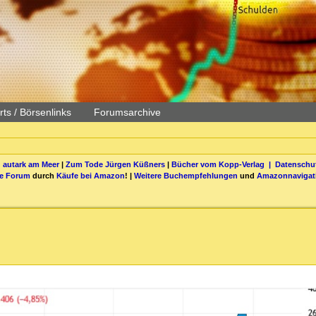
ts / Börsenlinks
Forumsarchive
 autark am Meer
|
Zum Tode Jürgen Küßners
|
Bücher vom Kopp-Verlag |
Datenschut
be Forum
durch
Käufe bei Amazon
! |
Weitere Buchempfehlungen
und
Amazonnavigat