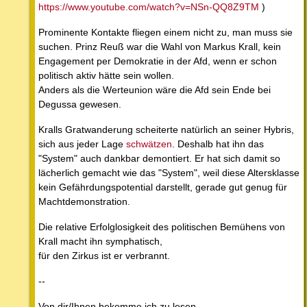
https://www.youtube.com/watch?v=NSn-QQ8Z9TM
)
Prominente Kontakte fliegen einem nicht zu, man muss sie
suchen. Prinz Reuß war die Wahl von Markus Krall, kein
Engagement per Demokratie in der Afd, wenn er schon
politisch aktiv hätte sein wollen.
Anders als die Werteunion wäre die Afd sein Ende bei
Degussa gewesen.
Kralls Gratwanderung scheiterte natürlich an seiner Hybris,
sich aus jeder Lage
schwätzen
. Deshalb hat ihn das
"System" auch dankbar demontiert. Er hat sich damit so
lächerlich gemacht wie das "System", weil diese Altersklasse
kein Gefährdungspotential darstellt, gerade gut genug für
Machtdemonstration.
Die relative Erfolglosigkeit des politischen Bemühens von
Krall macht ihn symphatisch,
für den Zirkus ist er verbrannt.
--
Von dir/Ihnen bekomme ich zu lesen