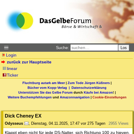
Suche:
Los
Login
zurück zur Hauptseite
linear
Ticker
Fluchtburg autark am Meer
|
Zum Tode Jürgen Küßners
|
Bücher vom Kopp-Verlag |
Datenschutzerklärung
Unterstützen Sie das Gelbe Forum
durch
Käufe bei Amazon
! |
Weitere Buchempfehlungen
und
Amazonnavigation
|
Cookie-Einstellungen
Dick Cheney EX
Odysseus
,
Dienstag, 04.11.2025, 17:47
vor 275 Tagen
2955 Views
Klappt eben nicht für jede DS-Natter, sich Richtung 100 zu hieven.