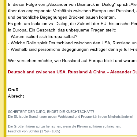
In dieser Folge von „Alexander von Bismarck im Dialog“ spricht 
über das angespannte Verhältnis zwischen Europa und Russland, d
und persönliche Begegnungen Brücken bauen könnten.
Es geht um Isolation vs. Dialog, die Zukunft der EU, historische P
in Europa. Ein Gespräch, das unbequeme Fragen stellt:
- Warum isoliert sich Europa selbst?
- Welche Rolle spielt Deutschland zwischen den USA, Russland u
- Weshalb sind persönliche Begegnungen wichtiger denn je für Fr
Wer verstehen möchte, wie Russland auf Europa blickt und warum o
Deutschland zwischen USA, Russland & China – Alexander Du
Gruß
Albrecht
--
SCHEITERT DER €URO, ENDET DIE KNECHTSCHAFT!
Die EU ist die Brandmauer gegen Wohlstand und Prosperität in den Mitgliedsländern!
Die Großen hören auf zu herrschen, wenn die Kleinen aufhören zu kriechen.
Friedrich von Schiller (1759 - 1805)