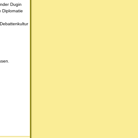
ander Dugin
e Diplomatie
 Debattenkultur
ssen.