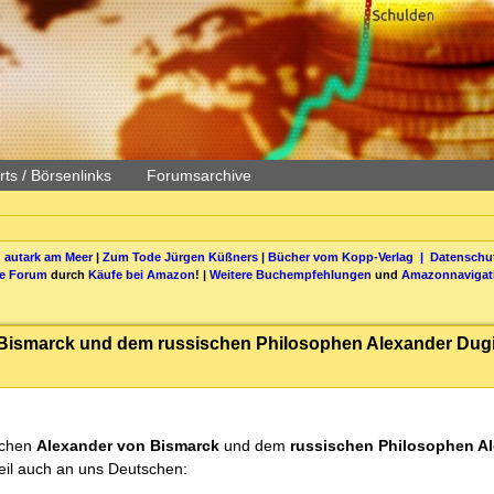
ts / Börsenlinks
Forumsarchive
 autark am Meer
|
Zum Tode Jürgen Küßners
|
Bücher vom Kopp-Verlag |
Datenschut
be Forum
durch
Käufe bei Amazon
! |
Weitere Buchempfehlungen
und
Amazonnavigat
 Bismarck und dem russischen Philosophen Alexander Dug
schen
Alexander von Bismarck
und dem
russischen Philosophen A
Teil auch an uns Deutschen: