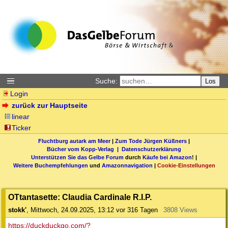
Suche:
Los
Login
zurück zur Hauptseite
linear
Ticker
Fluchtburg autark am Meer
|
Zum Tode Jürgen Küßners
|
Bücher vom Kopp-Verlag |
Datenschutzerklärung
Unterstützen Sie das Gelbe Forum
durch
Käufe bei Amazon
! |
Weitere Buchempfehlungen
und
Amazonnavigation
|
Cookie-Einstellungen
OTtantasette: Claudia Cardinale R.I.P.
stokk'
,
Mittwoch, 24.09.2025, 13:12
vor 316 Tagen
3808 Views
https://duckduckgo.com/?