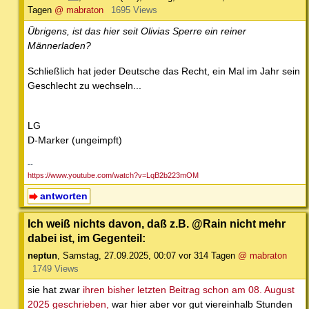
Tagen
@ mabraton
1695 Views
Übrigens, ist das hier seit Olivias Sperre ein reiner
Männerladen?
Schließlich hat jeder Deutsche das Recht, ein Mal im Jahr sein
Geschlecht zu wechseln...
LG
D-Marker (ungeimpft)
--
https://www.youtube.com/watch?v=LqB2b223mOM
antworten
Ich weiß nichts davon, daß z.B. @Rain nicht mehr
dabei ist, im Gegenteil:
neptun
,
Samstag, 27.09.2025, 00:07
vor 314 Tagen
@ mabraton
1749 Views
sie hat zwar
ihren bisher letzten Beitrag schon am 08. August
2025 geschrieben,
war hier aber vor gut viereinhalb Stunden