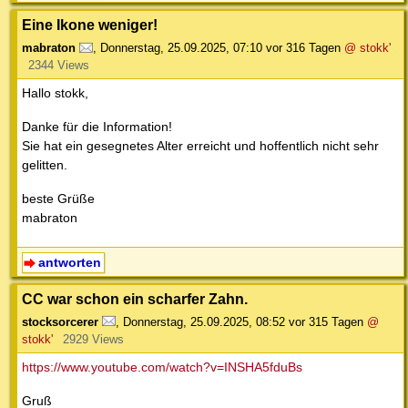
Eine Ikone weniger!
mabraton
,
Donnerstag, 25.09.2025, 07:10
vor 316 Tagen
@ stokk'
2344 Views
Hallo stokk,
Danke für die Information!
Sie hat ein gesegnetes Alter erreicht und hoffentlich nicht sehr
gelitten.
beste Grüße
mabraton
antworten
CC war schon ein scharfer Zahn.
stocksorcerer
,
Donnerstag, 25.09.2025, 08:52
vor 315 Tagen
@
stokk'
2929 Views
https://www.youtube.com/watch?v=INSHA5fduBs
Gruß