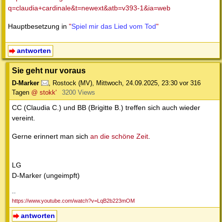
q=claudia+cardinale&t=newext&atb=v393-1&ia=web
Hauptbesetzung in
"
Spiel mir das Lied vom Tod
"
antworten
Sie geht nur voraus
D-Marker
,
Rostock (MV)
,
Mittwoch, 24.09.2025, 23:30
vor 316
Tagen
@ stokk'
3200 Views
CC (Claudia C.) und BB (Brigitte B.) treffen sich auch wieder
vereint.
Gerne erinnert man sich
an die schöne Zeit
.
LG
D-Marker (ungeimpft)
--
https://www.youtube.com/watch?v=LqB2b223mOM
antworten