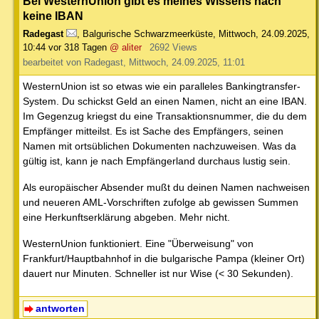
Bei WesternUnion gibt es meines Wissens nach
keine IBAN
Radegast
,
Balgurische Schwarzmeerküste
,
Mittwoch, 24.09.2025,
10:44
vor 318 Tagen
@ aliter
2692 Views
bearbeitet von Radegast, Mittwoch, 24.09.2025, 11:01
WesternUnion ist so etwas wie ein paralleles Bankingtransfer-
System. Du schickst Geld an einen Namen, nicht an eine IBAN.
Im Gegenzug kriegst du eine Transaktionsnummer, die du dem
Empfänger mitteilst. Es ist Sache des Empfängers, seinen
Namen mit ortsüblichen Dokumenten nachzuweisen. Was da
gültig ist, kann je nach Empfängerland durchaus lustig sein.
Als europäischer Absender mußt du deinen Namen nachweisen
und neueren AML-Vorschriften zufolge ab gewissen Summen
eine Herkunftserklärung abgeben. Mehr nicht.
WesternUnion funktioniert. Eine "Überweisung" von
Frankfurt/Hauptbahnhof in die bulgarische Pampa (kleiner Ort)
dauert nur Minuten. Schneller ist nur Wise (< 30 Sekunden).
antworten