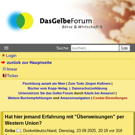
Suche:
Los
Login
zurück zur Hauptseite
linear
Ticker
Fluchtburg autark am Meer
|
Zum Tode Jürgen Küßners
|
Bücher vom Kopp-Verlag |
Datenschutzerklärung
Unterstützen Sie das Gelbe Forum
durch
Käufe bei Amazon
! |
Weitere Buchempfehlungen
und
Amazonnavigation
|
Cookie-Einstellungen
Hat hier jemand Erfahrung mit "Überweisungen" per
Western Union?
Griba
,
Dunkeldeutschland
,
Dienstag, 23.09.2025, 20:18
vor 319