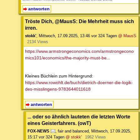
antworten
Tröste Dich, @MausS: Die Mehrheit muss sich
irren.
stokk'
,
Mittwoch, 17.09.2025, 13:46
vor 324 Tagen
@ MausS
2134 Views
https://www.armstrongeconomics.com/armstrongecono
mics101/economics/the-majority-must-be...
Kleines Büchlein zum Hintergrund:
https://www.rowohlt.de/buch/dietrich-doerner-die-logik-
des-misslingens-9783644011618
antworten
... oder so ähnlich lauteten die letzten Worte
eines Geisterfahrers. (owT)
FOX-NEWS
,
fair and balanced
,
Mittwoch, 17.09.2025,
15:17
vor 324 Tagen
@ stokk'
1962 Views