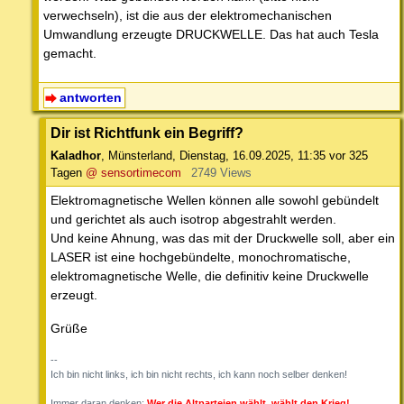
verwechseln), ist die aus der elektromechanischen
Umwandlung erzeugte DRUCKWELLE. Das hat auch Tesla
gemacht.
antworten
Dir ist Richtfunk ein Begriff?
Kaladhor
,
Münsterland
,
Dienstag, 16.09.2025, 11:35
vor 325
Tagen
@ sensortimecom
2749 Views
Elektromagnetische Wellen können alle sowohl gebündelt
und gerichtet als auch isotrop abgestrahlt werden.
Und keine Ahnung, was das mit der Druckwelle soll, aber ein
LASER ist eine hochgebündelte, monochromatische,
elektromagnetische Welle, die definitiv keine Druckwelle
erzeugt.
Grüße
--
Ich bin nicht links, ich bin nicht rechts, ich kann noch selber denken!
Immer daran denken:
Wer die Altparteien wählt, wählt den Krieg!