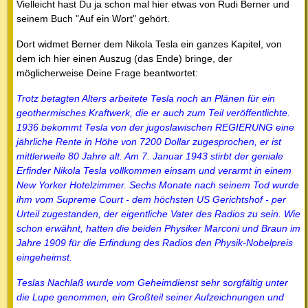
Vielleicht hast Du ja schon mal hier etwas von Rudi Berner und
seinem Buch "Auf ein Wort" gehört.
Dort widmet Berner dem Nikola Tesla ein ganzes Kapitel, von
dem ich hier einen Auszug (das Ende) bringe, der
möglicherweise Deine Frage beantwortet:
Trotz betagten Alters arbeitete Tesla noch an Plänen für ein
geothermisches Kraftwerk, die er auch zum Teil veröffentlichte.
1936 bekommt Tesla von der jugoslawischen REGIERUNG eine
jährliche Rente in Höhe von 7200 Dollar zugesprochen, er ist
mittlerweile 80 Jahre alt. Am 7. Januar 1943 stirbt der geniale
Erfinder Nikola Tesla vollkommen einsam und verarmt in einem
New Yorker Hotelzimmer. Sechs Monate nach seinem Tod wurde
ihm vom Supreme Court - dem höchsten US Gerichtshof - per
Urteil zugestanden, der eigentliche Vater des Radios zu sein. Wie
schon erwähnt, hatten die beiden Physiker Marconi und Braun im
Jahre 1909 für die Erfindung des Radios den Physik-Nobelpreis
eingeheimst.
Teslas Nachlaß wurde vom Geheimdienst sehr sorgfältig unter
die Lupe genommen, ein Großteil seiner Aufzeichnungen und