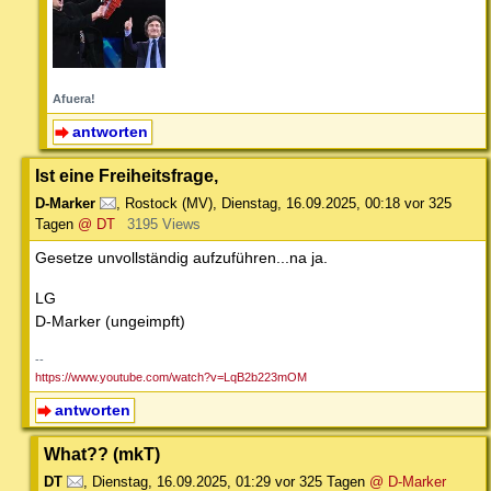
Afuera!
antworten
Ist eine Freiheitsfrage,
D-Marker
,
Rostock (MV)
,
Dienstag, 16.09.2025, 00:18
vor 325
Tagen
@ DT
3195 Views
Gesetze unvollständig aufzuführen...na ja.
LG
D-Marker (ungeimpft)
--
https://www.youtube.com/watch?v=LqB2b223mOM
antworten
What?? (mkT)
DT
,
Dienstag, 16.09.2025, 01:29
vor 325 Tagen
@ D-Marker