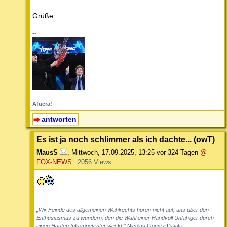
Grüße
--
Afuera!
antworten
Es ist ja noch schlimmer als ich dachte... (owT)
MausS
,
Mittwoch, 17.09.2025, 13:25
vor 324 Tagen
@
FOX-NEWS
2056 Views
--
„Wir Feinde des allgemeinen Wahlrechts hören nicht auf, uns über den
Enthusiasmus zu wundern, den die Wahl einer Handvoll Unfähiger durch
einen Haufen Inkompetenter weckt.“
Nicolas Gomez Davila