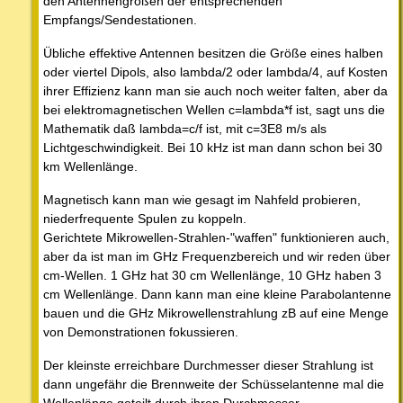
den Antennengrößen der entsprechenden
Empfangs/Sendestationen.
Übliche effektive Antennen besitzen die Größe eines halben
oder viertel Dipols, also lambda/2 oder lambda/4, auf Kosten
ihrer Effizienz kann man sie auch noch weiter falten, aber da
bei elektromagnetischen Wellen c=lambda*f ist, sagt uns die
Mathematik daß lambda=c/f ist, mit c=3E8 m/s als
Lichtgeschwindigkeit. Bei 10 kHz ist man dann schon bei 30
km Wellenlänge.
Magnetisch kann man wie gesagt im Nahfeld probieren,
niederfrequente Spulen zu koppeln.
Gerichtete Mikrowellen-Strahlen-"waffen" funktionieren auch,
aber da ist man im GHz Frequenzbereich und wir reden über
cm-Wellen. 1 GHz hat 30 cm Wellenlänge, 10 GHz haben 3
cm Wellenlänge. Dann kann man eine kleine Parabolantenne
bauen und die GHz Mikrowellenstrahlung zB auf eine Menge
von Demonstrationen fokussieren.
Der kleinste erreichbare Durchmesser dieser Strahlung ist
dann ungefähr die Brennweite der Schüsselantenne mal die
Wellenlänge geteilt durch ihren Durchmesser.