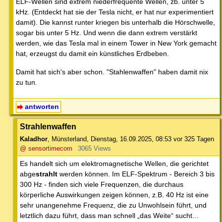
ELF-Wellen sind extrem niederfrequente Wellen, zb. unter 5
kHz. (Entdeckt hat sie der Tesla nicht, er hat nur experimentiert
damit). Die kannst runter kriegen bis unterhalb die Hörschwelle,
sogar bis unter 5 Hz. Und wenn die dann extrem verstärkt
werden, wie das Tesla mal in einem Tower in New York gemacht
hat, erzeugst du damit ein künstliches Erdbeben.
Damit hat sich's aber schon. "Stahlenwaffen" haben damit nix
zu tun.
antworten
Strahlenwaffen
Kaladhor
,
Münsterland
,
Dienstag, 16.09.2025, 08:53
vor 325 Tagen
@ sensortimecom
3065 Views
Es handelt sich um elektromagnetische Wellen, die gerichtet
abge
strahlt
werden können. Im ELF-Spektrum - Bereich 3 bis
300 Hz - finden sich viele Frequenzen, die durchaus
körperliche Auswirkungen zeigen können, z.B. 40 Hz ist eine
sehr unangenehme Frequenz, die zu Unwohlsein führt, und
letztlich dazu führt, dass man schnell „das Weite“ sucht…