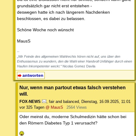
grundsätzlich gar nicht erst entstehen -
deswegen hatte ich nach längerem Nachdenken
beschlossen, es dabei zu belassen.
Schöne Woche noch wünscht
MausS
--
„Wir Feinde des allgemeinen Wahlrechts hören nicht auf, uns über den
Enthusiasmus zu wundern, den die Wahl einer Handvoll Unfähiger durch einen
Haufen Inkompetenter weckt.“
Nicolas Gomez Davila
antworten
Nur, wenn man partout etwas falsch verstehen
will.
FOX-NEWS
,
fair and balanced
,
Dienstag, 16.09.2025, 11:01
vor 325 Tagen
@ MausS
2564 Views
Oder meinst du, moderne Schulmedizin hätte schon bei
den Römern Diabetes Typ 1 verursacht?