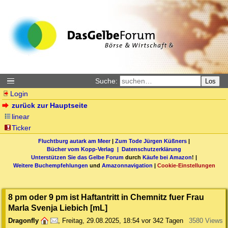
Suche:
Los
Login
zurück zur Hauptseite
linear
Ticker
Fluchtburg autark am Meer
|
Zum Tode Jürgen Küßners
|
Bücher vom Kopp-Verlag |
Datenschutzerklärung
Unterstützen Sie das Gelbe Forum
durch
Käufe bei Amazon
! |
Weitere Buchempfehlungen
und
Amazonnavigation
|
Cookie-Einstellungen
8 pm oder 9 pm ist Haftantritt in Chemnitz fuer Frau
Marla Svenja Liebich [mL]
Dragonfly
,
Freitag, 29.08.2025, 18:54
vor 342 Tagen
3580 Views