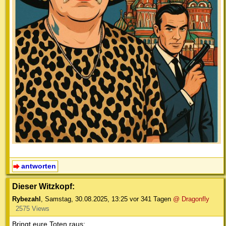
antworten
Dieser Witzkopf:
Rybezahl
,
Samstag, 30.08.2025, 13:25
vor 341 Tagen
@ Dragonfly
2575 Views
Bringt eure Toten raus: