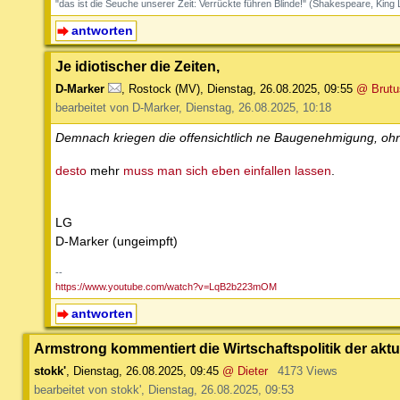
"das ist die Seuche unserer Zeit: Verrückte führen Blinde!" (Shakespeare, King 
antworten
Je idiotischer die Zeiten,
D-Marker
,
Rostock (MV)
,
Dienstag, 26.08.2025, 09:55
@ Brutu
bearbeitet von D-Marker, Dienstag, 26.08.2025, 10:18
Demnach kriegen die offensichtlich ne Baugenehmigung, ohn
desto
mehr
muss man sich eben einfallen lassen
.
LG
D-Marker (ungeimpft)
--
https://www.youtube.com/watch?v=LqB2b223mOM
antworten
Armstrong kommentiert die Wirtschaftspolitik der aktu
stokk'
,
Dienstag, 26.08.2025, 09:45
@ Dieter
4173 Views
bearbeitet von stokk', Dienstag, 26.08.2025, 09:53