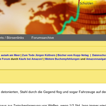
ts / Börsenlinks
Forumsarchive
 autark am Meer
|
Zum Tode Jürgen Küßners
|
Bücher vom Kopp-Verlag |
Datenschut
be Forum
durch
Käufe bei Amazon
! |
Weitere Buchempfehlungen
und
Amazonnavigat
h detonierten, Stahl durch die Gegend flog und sogar Fahrzeuge auf d
erhaus zur Zwischenlagerung von Waffen, wenn 1/2 Std. lang immer wie