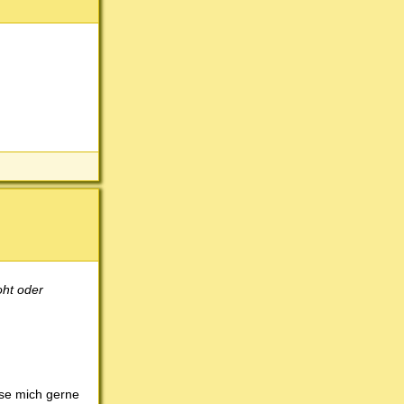
oht oder
sse mich gerne