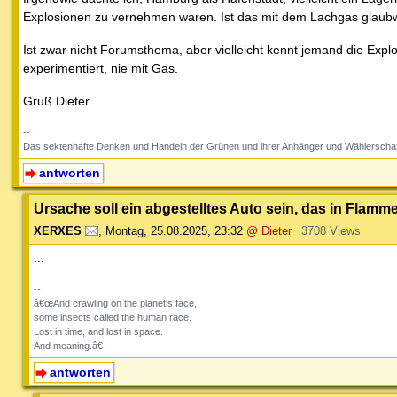
Explosionen zu vernehmen waren. Ist das mit dem Lachgas glaub
Ist zwar nicht Forumsthema, aber vielleicht kennt jemand die Ex
experimentiert, nie mit Gas.
Gruß Dieter
--
Das sektenhafte Denken und Handeln der Grünen und ihrer Anhänger und Wählerschaf
antworten
Ursache soll ein abgestelltes Auto sein, das in Flam
XERXES
,
Montag, 25.08.2025, 23:32
@ Dieter
3708 Views
...
--
â€œAnd crawling on the planet's face,
some insects called the human race.
Lost in time, and lost in space.
And meaning.â€
antworten