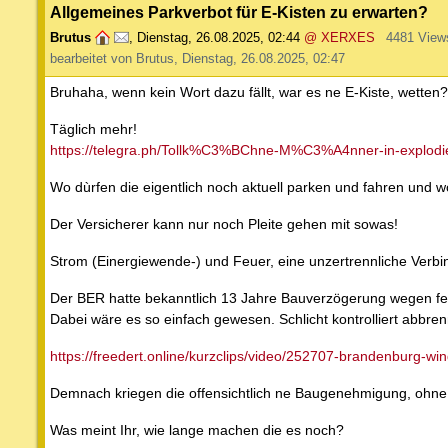
Allgemeines Parkverbot für E-Kisten zu erwarten?
Brutus
,
Dienstag, 26.08.2025, 02:44
@ XERXES
4481 View
bearbeitet von Brutus, Dienstag, 26.08.2025, 02:47
Bruhaha, wenn kein Wort dazu fällt, war es ne E-Kiste, wetten?
Täglich mehr!
https://telegra.ph/Tollk%C3%BChne-M%C3%A4nner-in-explodi
Wo dùrfen die eigentlich noch aktuell parken und fahren und 
Der Versicherer kann nur noch Pleite gehen mit sowas!
Strom (Einergiewende-) und Feuer, eine unzertrennliche Verbi
Der BER hatte bekanntlich 13 Jahre Bauverzögerung wegen f
Dabei wäre es so einfach gewesen. Schlicht kontrolliert abb
https://freedert.online/kurzclips/video/252707-brandenburg-wi
Demnach kriegen die offensichtlich ne Baugenehmigung, ohne 
Was meint Ihr, wie lange machen die es noch?