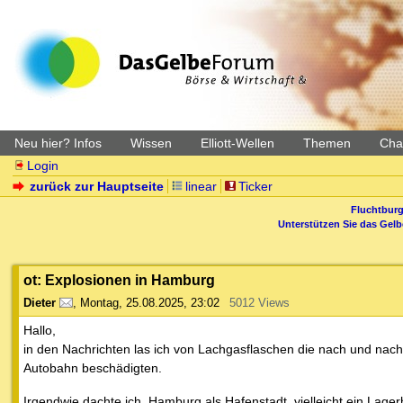
Neu hier? Infos
Wissen
Elliott-Wellen
Themen
Char
Login
zurück zur Hauptseite
linear
Ticker
Fluchtburg
Unterstützen Sie das Gel
ot: Explosionen in Hamburg
Dieter
,
Montag, 25.08.2025, 23:02
5012 Views
Hallo,
in den Nachrichten las ich von Lachgasflaschen die nach und nac
Autobahn beschädigten.
Irgendwie dachte ich, Hamburg als Hafenstadt, vielleicht ein Lag