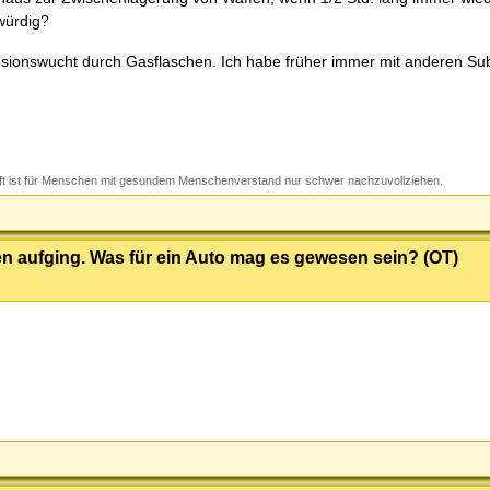
würdig?
plosionswucht durch Gasflaschen. Ich habe früher immer mit anderen S
t ist für Menschen mit gesundem Menschenverstand nur schwer nachzuvollziehen.
men aufging. Was für ein Auto mag es gewesen sein? (OT)