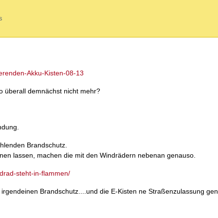
s
erenden-Akku-Kisten-08-13
wo überall demnächst nicht mehr?
ndung.
ehlenden Brandschutz.
rennen lassen, machen die mit den Windrädern nebenan genauso.
ndrad-steht-in-flammen/
irgendeinen Brandschutz....und die E-Kisten ne Straßenzulassung ge