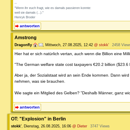
--
"Wenn ihr euch fragt, wie es damals passieren konnte:
weil sie damals (...)."
Henryk Broder
antworten
Amstrong
Dragonfly
,
Mittwoch, 27.08.2025, 12:42
@ stokk'
2458 View
Hier hat er sich natürlich vertan, auch wenn die Billion eine Milli
"The German welfare state cost taxpayers €20.2 billion ($23.6 bi
Aber ja, der Sozialstaat wird an sein Ende kommen. Dann wird 
nehmen, was sie brauchen.
Wie sagte ein Mitglied des Gelben? "Deshalb Männer, ganz wich
antworten
OT: "Explosion" in Berlin
stokk'
,
Dienstag, 26.08.2025, 16:06
@ Dieter
3747 Views