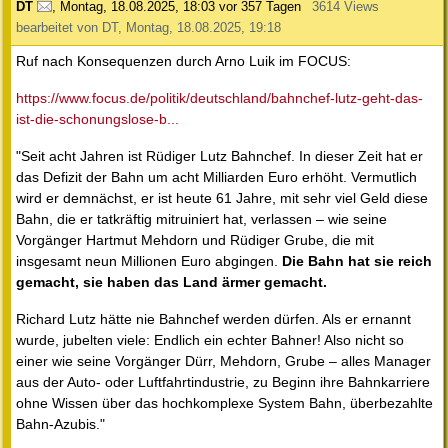
DT
,
Montag, 18.08.2025, 18:03
vor 357 Tagen
3614 Views
bearbeitet von DT, Montag, 18.08.2025, 19:18
Ruf nach Konsequenzen durch Arno Luik im FOCUS:
https://www.focus.de/politik/deutschland/bahnchef-lutz-geht-das-
ist-die-schonungslose-b...
"Seit acht Jahren ist Rüdiger Lutz Bahnchef. In dieser Zeit hat er
das Defizit der Bahn um acht Milliarden Euro erhöht. Vermutlich
wird er demnächst, er ist heute 61 Jahre, mit sehr viel Geld diese
Bahn, die er tatkräftig mitruiniert hat, verlassen – wie seine
Vorgänger Hartmut Mehdorn und Rüdiger Grube, die mit
insgesamt neun Millionen Euro abgingen.
Die Bahn hat sie reich
gemacht, sie haben das Land ärmer gemacht.
Richard Lutz hätte nie Bahnchef werden dürfen. Als er ernannt
wurde, jubelten viele: Endlich ein echter Bahner! Also nicht so
einer wie seine Vorgänger Dürr, Mehdorn, Grube – alles Manager
aus der Auto- oder Luftfahrtindustrie, zu Beginn ihre Bahnkarriere
ohne Wissen über das hochkomplexe System Bahn, überbezahlte
Bahn-Azubis."