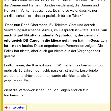
sind seit vielen Jahren die Verkehrsminister, die DB-Aufsichtsräte,
die Damen und Herrn im Bundeskanzleramt, die Damen und
Herren im Verkehrsausschuss. Es sind so viele, dass keiner
wirklich schuld ist – das ist praktisch für die
Täter
."
"Dass nun René Obermann, Ex-Telekom-Chef und derzeit
Verwaltungsratschef bei Airbus, im Gespräch ist – fatal.
Dass nun
auch Sigrid Nikutta, studierte Psychologin, die ziemlich
erfolgreich DB-Cargo in die Miese gefahren hat, im Gespräch
ist – noch fataler.
Diese angedachten Personalien zeigen: Die
Politik hat nichts, aber auch gar nichts aus der Vergangenheit
gelernt."
Endlich einer, der Klartext spricht. Wir haben das hier schon vor
mehr als 15 Jahren gemacht, passiert ist nichts. Leserbriefe
wurden unterdrückt oder man wurde als räächts, als N.
verleumdet. Etc.
Zieht die Verantwortlichen und Schuldigen endlich zur
Rechenschaft!
antworten