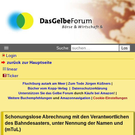
Suche:
Los
Login
zurück zur Hauptseite
linear
Ticker
Fluchtburg autark am Meer
|
Zum Tode Jürgen Küßners
|
Bücher vom Kopp-Verlag |
Datenschutzerklärung
Unterstützen Sie das Gelbe Forum
durch
Käufe bei Amazon
! |
Weitere Buchempfehlungen
und
Amazonnavigation
|
Cookie-Einstellungen
Schonungslose Abrechnung mit den Verantwortlichen
des Bahndesasters, unter Nennung der Namen und
(mTuL)