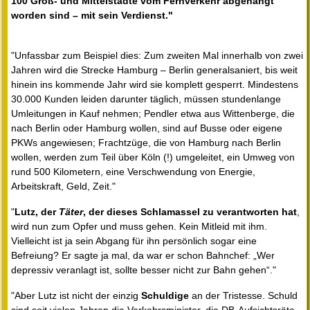
100 Groß- und Mittelstädte vom Fernverkehr abgehängt
worden sind – mit sein Verdienst."
"Unfassbar zum Beispiel dies: Zum zweiten Mal innerhalb von zwei
Jahren wird die Strecke Hamburg – Berlin generalsaniert, bis weit
hinein ins kommende Jahr wird sie komplett gesperrt. Mindestens
30.000 Kunden leiden darunter täglich, müssen stundenlange
Umleitungen in Kauf nehmen; Pendler etwa aus Wittenberge, die
nach Berlin oder Hamburg wollen, sind auf Busse oder eigene
PKWs angewiesen; Frachtzüge, die von Hamburg nach Berlin
wollen, werden zum Teil über Köln (!) umgeleitet, ein Umweg von
rund 500 Kilometern, eine Verschwendung von Energie,
Arbeitskraft, Geld, Zeit."
"
Lutz, der
Täter
, der dieses Schlamassel zu verantworten hat
,
wird nun zum Opfer und muss gehen. Kein Mitleid mit ihm.
Vielleicht ist ja sein Abgang für ihn persönlich sogar eine
Befreiung? Er sagte ja mal, da war er schon Bahnchef: „Wer
depressiv veranlagt ist, sollte besser nicht zur Bahn gehen“."
"Aber Lutz ist nicht der einzig
Schuldige
an der Tristesse. Schuld