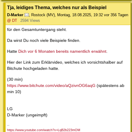
Tja, leidiges Thema, welches nur als Beispiel
D-Marker
,
Rostock (MV)
,
Montag, 18.08.2025, 19:32
vor 356 Tagen
@ DT
2594 Views
für den Gesamtuntergang steht.
Da wirst Du noch viele Beispiele finden.
Hatte
Dich vor 6 Monaten bereits namentlich erwähnt
.
Hier der Link zum Erklärvideo, welches ich vorsichtshalber auf
Bitchute hochgeladen hatte.
(30 min)
https://www.bitchute.com/video/aQzivnOG6aqG
(spätestens ab
min 10)
LG
D-Marker (ungeimpft)
--
https://www.youtube.com/watch?v=LqB2b223mOM