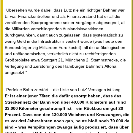
"Übersehen wurde dabei, dass Lutz nie ein richtiger Bahner war.
Er war Finanzkontrolleur und als Finanzvorstand hat er all die
zerstörenden Sparprogramme seiner Vorgänger abgesegnet, all
die Milliarden verschlingenden Auslandsinvestitionen
durchgewunken, damit auch zugelassen, dass systematisch zu
wenig Geld in die Infrastruktur investiert wurde (was heute den
Bundesbürger zig Milliarden Euro kostet), all die unökologischen
und unökonomischen, verkehrlich nicht zu rechtfertigenden
Großprojekte etwa Stuttgart 21, Münchens 2. Stammstrecke, die
Verlegung und Zerstörung des Hamburger Bahnhofs Altona
umgesetzt."
"Perfekte Bahn zerstört – die Liste von Lutz' Versagen ist lang
Er ist einer jener
Täter
, die dafür gesorgt haben, dass das
Streckennetz der Bahn von über 40.000 Kilometern auf rund
33.000 Kilometer geschrumpft ist – ein Rückbau um gut 20
Prozent. Dass von den 130.000 Weichen und Kreuzungen, die
es vor drei Jahrzehnten noch gab, heute bloß noch 70.000 da
sind – was Verspätungen zwangsläufig produziert, dass über