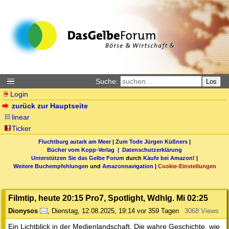
Suche:
Los
Login
zurück zur Hauptseite
linear
Ticker
Fluchtburg autark am Meer
|
Zum Tode Jürgen Küßners
|
Bücher vom Kopp-Verlag |
Datenschutzerklärung
Unterstützen Sie das Gelbe Forum
durch
Käufe bei Amazon
! |
Weitere Buchempfehlungen
und
Amazonnavigation
|
Cookie-Einstellungen
Filmtip, heute 20:15 Pro7, Spotlight, Wdhlg. Mi 02:25
Dionysos
,
Dienstag, 12.08.2025, 19:14
vor 359 Tagen
3068 Views
Ein Lichtblick in der Medienlandschaft. Die wahre Geschichte, wie