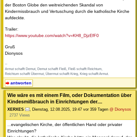
der Boston Globe den weitreichenden Skandal von
Kindermissbrauch und Vertuschung durch die katholische Kirche
aufdeckte.
Trailer:
https://www.youtube.com/watch?v=KH8_DjzEfF0
Gruß
Dionysos
--
Armut schafft Demut, Demut schafft Fleiß, Fleiß schafft Reichtum,
Reichtum schafft Übermut, Übermut schafft Krieg, Krieg schafft Armut.
antworten
Wie wäre es mit einem Film, oder Dokumentation über
Kindesmißbrauch in Einrichtungen der....
XERXES
,
Dienstag, 12.08.2025, 19:47
vor 359 Tagen
@ Dionysos
2737 Views
...evangelischen Kirche, der öffentlichen Hand oder privater
Einrichtungen?