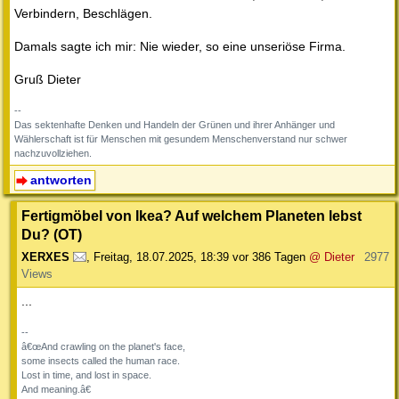
Verbindern, Beschlägen.
Damals sagte ich mir: Nie wieder, so eine unseriöse Firma.
Gruß Dieter
--
Das sektenhafte Denken und Handeln der Grünen und ihrer Anhänger und
Wählerschaft ist für Menschen mit gesundem Menschenverstand nur schwer
nachzuvollziehen.
antworten
Fertigmöbel von Ikea? Auf welchem Planeten lebst
Du? (OT)
XERXES
,
Freitag, 18.07.2025, 18:39
vor 386 Tagen
@ Dieter
2977
Views
...
--
â€œAnd crawling on the planet's face,
some insects called the human race.
Lost in time, and lost in space.
And meaning.â€