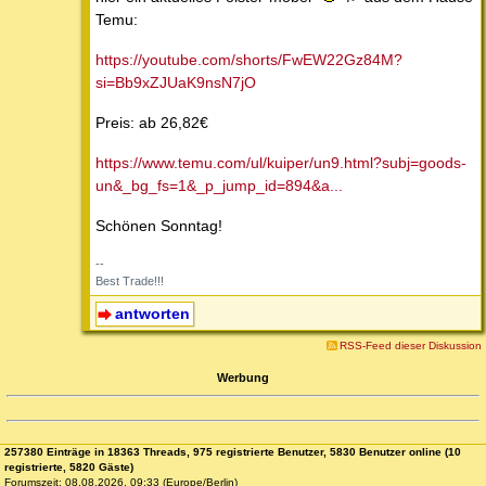
Temu:
https://youtube.com/shorts/FwEW22Gz84M?
si=Bb9xZJUaK9nsN7jO
Preis: ab 26,82€
https://www.temu.com/ul/kuiper/un9.html?subj=goods-
un&_bg_fs=1&_p_jump_id=894&a...
Schönen Sonntag!
--
Best Trade!!!
antworten
RSS-Feed dieser Diskussion
Werbung
257380 Einträge in 18363 Threads, 975 registrierte Benutzer, 5830 Benutzer online (10
registrierte, 5820 Gäste)
Forumszeit: 08.08.2026, 09:33 (Europe/Berlin)