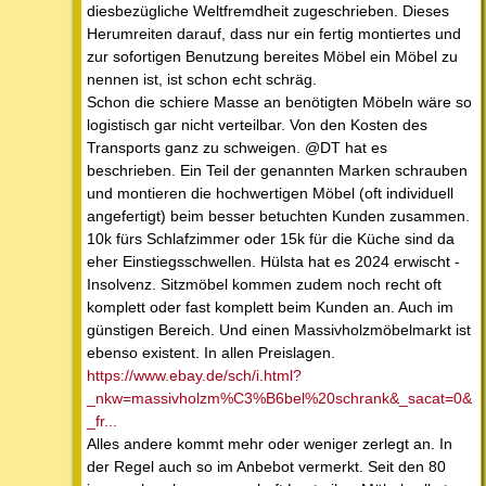
diesbezügliche Weltfremdheit zugeschrieben. Dieses
Herumreiten darauf, dass nur ein fertig montiertes und
zur sofortigen Benutzung bereites Möbel ein Möbel zu
nennen ist, ist schon echt schräg.
Schon die schiere Masse an benötigten Möbeln wäre so
logistisch gar nicht verteilbar. Von den Kosten des
Transports ganz zu schweigen. @DT hat es
beschrieben. Ein Teil der genannten Marken schrauben
und montieren die hochwertigen Möbel (oft individuell
angefertigt) beim besser betuchten Kunden zusammen.
10k fürs Schlafzimmer oder 15k für die Küche sind da
eher Einstiegsschwellen. Hülsta hat es 2024 erwischt -
Insolvenz. Sitzmöbel kommen zudem noch recht oft
komplett oder fast komplett beim Kunden an. Auch im
günstigen Bereich. Und einen Massivholzmöbelmarkt ist
ebenso existent. In allen Preislagen.
https://www.ebay.de/sch/i.html?
_nkw=massivholzm%C3%B6bel%20schrank&_sacat=0&
_fr...
Alles andere kommt mehr oder weniger zerlegt an. In
der Regel auch so im Anbebot vermerkt. Seit den 80