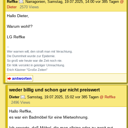
Reffke
,
Narragonien
,
Samstag, 19.07.2025, 14:00
vor 385 Tagen
@
Dieter
2570 Views
Hallo Dieter,
Warum wohl!?
LG Reffke
--
Wer warnen will, den straft man mit Verachtung.
Die Dummheit wurde zur Epidemie.
So groß wie heute war die Zeit noch nie.
Ein Volk versinkt in geistiger Umnachtung.
Erich Kästner "Große Zeiten"
antworten
weder billig und schon gar nicht preiswert
Dieter
,
Samstag, 19.07.2025, 15:02
vor 385 Tagen
@ Reffke
2496 Views
Hallo Reffke,
es war ein Badmöbel für eine Mietwohnung.
Ich erwarte, daß Möbel, die man alleine oder zu zweit gut