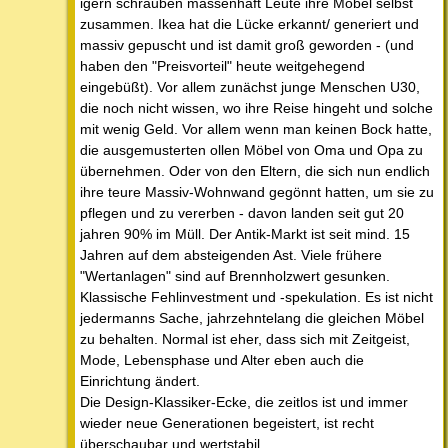
igern schrauben massenhaft Leute ihre Möbel selbst
zusammen. Ikea hat die Lücke erkannt/ generiert und
massiv gepuscht und ist damit groß geworden - (und
haben den "Preisvorteil" heute weitgehegend
eingebüßt). Vor allem zunächst junge Menschen U30,
die noch nicht wissen, wo ihre Reise hingeht und solche
mit wenig Geld. Vor allem wenn man keinen Bock hatte,
die ausgemusterten ollen Möbel von Oma und Opa zu
übernehmen. Oder von den Eltern, die sich nun endlich
ihre teure Massiv-Wohnwand gegönnt hatten, um sie zu
pflegen und zu vererben - davon landen seit gut 20
jahren 90% im Müll. Der Antik-Markt ist seit mind. 15
Jahren auf dem absteigenden Ast. Viele frühere
"Wertanlagen" sind auf Brennholzwert gesunken.
Klassische Fehlinvestment und -spekulation. Es ist nicht
jedermanns Sache, jahrzehntelang die gleichen Möbel
zu behalten. Normal ist eher, dass sich mit Zeitgeist,
Mode, Lebensphase und Alter eben auch die
Einrichtung ändert.
Die Design-Klassiker-Ecke, die zeitlos ist und immer
wieder neue Generationen begeistert, ist recht
überschaubar und wertstabil.