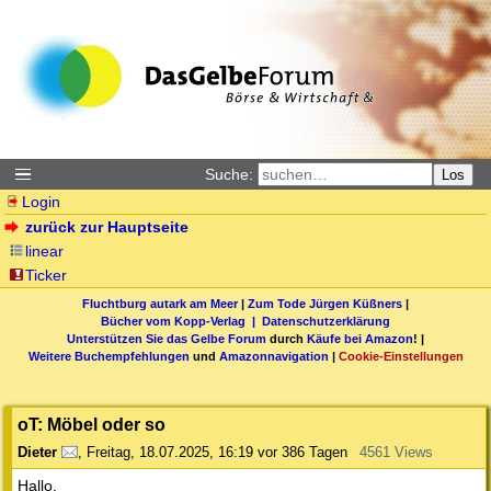
Suche:
Los
Login
zurück zur Hauptseite
linear
Ticker
Fluchtburg autark am Meer
|
Zum Tode Jürgen Küßners
|
Bücher vom Kopp-Verlag |
Datenschutzerklärung
Unterstützen Sie das Gelbe Forum
durch
Käufe bei Amazon
! |
Weitere Buchempfehlungen
und
Amazonnavigation
|
Cookie-Einstellungen
oT: Möbel oder so
Dieter
,
Freitag, 18.07.2025, 16:19
vor 386 Tagen
4561 Views
Hallo,