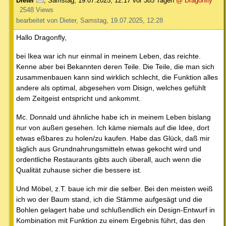
Dieter
,
Samstag, 19.07.2025, 12:17
vor 385 Tagen
@ Dragonfly
2548 Views
bearbeitet von Dieter, Samstag, 19.07.2025, 12:28
Hallo Dragonfly,
bei Ikea war ich nur einmal in meinem Leben, das reichte.
Kenne aber bei Bekannten deren Teile. Die Teile, die man sich
zusammenbauen kann sind wirklich schlecht, die Funktion alles
andere als optimal, abgesehen vom Disign, welches gefühlt
dem Zeitgeist entspricht und ankommt.
Mc. Donnald und ähnliche habe ich in meinem Leben bislang
nur von außen gesehen. Ich käme niemals auf die Idee, dort
etwas eßbares zu holen/zu kaufen. Habe das Glück, daß mir
täglich aus Grundnahrungsmitteln etwas gekocht wird und
ordentliche Restaurants gibts auch überall, auch wenn die
Qualität zuhause sicher die bessere ist.
Und Möbel, z.T. baue ich mir die selber. Bei den meisten weiß
ich wo der Baum stand, ich die Stämme aufgesägt und die
Bohlen gelagert habe und schlußendlich ein Design-Entwurf in
Kombination mit Funktion zu einem Ergebnis führt, das den