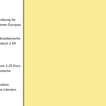
eibung für
nehmen Europas
brasilianische
jedoch 2,69
von 2,25 Euro.
nesische
uslass
e Literatur,