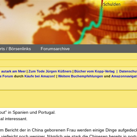
ts / Börsenlinks
Forumsarchive
 autark am Meer
|
Zum Tode Jürgen Küßners
|
Bücher vom Kopp-Verlag |
Datenschut
be Forum
durch
Käufe bei Amazon
! |
Weitere Buchempfehlungen
und
Amazonnavigat
out" in Spanien und Portugal.
al interessant.
 dem Bericht der in China geborenen Frau werden einige Dinge aufgedeck
vielleicht noch weniger. Nämlich wie stark die Chinesen bereits in por