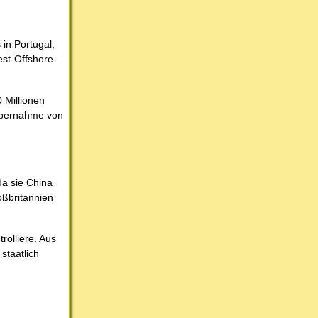
in Portugal,
st-Offshore-
 Millionen
 Übernahme von
da sie China
oßbritannien
rolliere. Aus
staatlich