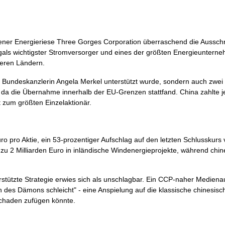
ner Energieriese Three Gorges Corporation überraschend die Ausschr
ugals wichtigster Stromversorger und eines der größten Energieunter
iteren Ländern.
Bundeskanzlerin Angela Merkel unterstützt wurde, sondern auch zwei 
, da die Übernahme innerhalb der EU-Grenzen stattfand. China zahlte 
t zum größten Einzelaktionär.
 pro Aktie, ein 53-prozentiger Aufschlag auf den letzten Schlusskurs 
s zu 2 Milliarden Euro in inländische Windenergieprojekte, während chi
stützte Strategie erwies sich als unschlagbar. Ein CCP-naher Mediena
 des Dämons schleicht" - eine Anspielung auf die klassische chinesisch
Schaden zufügen könnte.