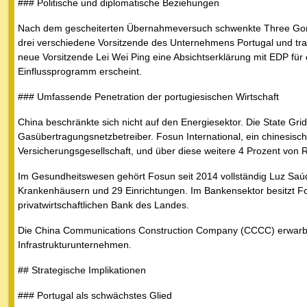
### Politische und diplomatische Beziehungen
Nach dem gescheiterten Übernahmeversuch schwenkte Three Gorges
drei verschiedene Vorsitzende des Unternehmens Portugal und traf
neue Vorsitzende Lei Wei Ping eine Absichtserklärung mit EDP für
Einflussprogramm erscheint.
### Umfassende Penetration der portugiesischen Wirtschaft
China beschränkte sich nicht auf den Energiesektor. Die State Gri
Gasübertragungsnetzbetreiber. Fosun International, ein chinesisc
Versicherungsgesellschaft, und über diese weitere 4 Prozent von 
Im Gesundheitswesen gehört Fosun seit 2014 vollständig Luz Saúd
Krankenhäusern und 29 Einrichtungen. Im Bankensektor besitzt F
privatwirtschaftlichen Bank des Landes.
Die China Communications Construction Company (CCCC) erwarb 2
Infrastrukturunternehmen.
## Strategische Implikationen
### Portugal als schwächstes Glied