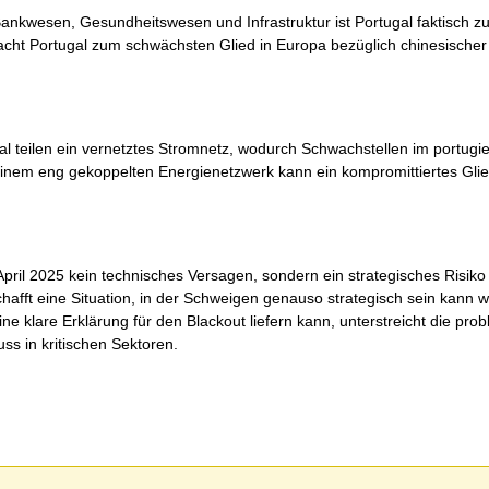
Bankwesen, Gesundheitswesen und Infrastruktur ist Portugal faktisch z
ht Portugal zum schwächsten Glied in Europa bezüglich chinesischer 
al teilen ein vernetztes Stromnetz, wodurch Schwachstellen im portugi
em eng gekoppelten Energienetzwerk kann ein kompromittiertes Glied 
ril 2025 kein technisches Versagen, sondern ein strategisches Risiko d
schafft eine Situation, in der Schweigen genauso strategisch sein kann 
ne klare Erklärung für den Blackout liefern kann, unterstreicht die pro
ss in kritischen Sektoren.