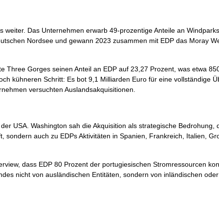
weiter. Das Unternehmen erwarb 49-prozentige Anteile an Windparks 
er deutschen Nordsee und gewann 2023 zusammen mit EDP das Moray We
hte Three Gorges seinen Anteil an EDP auf 23,27 Prozent, was etwa 850
ch kühneren Schritt: Es bot 9,1 Milliarden Euro für eine vollständige
ernehmen versuchten Auslandsakquisitionen.
 der USA. Washington sah die Akquisition als strategische Bedrohung, 
ft, sondern auch zu EDPs Aktivitäten in Spanien, Frankreich, Italien, Gr
erview, dass EDP 80 Prozent der portugiesischen Stromressourcen kont
andes nicht von ausländischen Entitäten, sondern von inländischen oder 