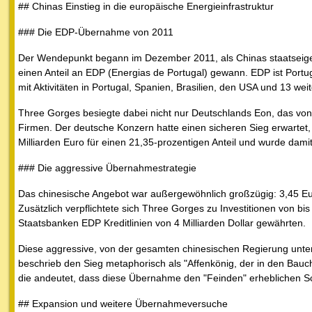
## Chinas Einstieg in die europäische Energieinfrastruktur
### Die EDP-Übernahme von 2011
Der Wendepunkt begann im Dezember 2011, als Chinas staatseige
einen Anteil an EDP (Energias de Portugal) gewann. EDP ist Port
mit Aktivitäten in Portugal, Spanien, Brasilien, den USA und 13 we
Three Gorges besiegte dabei nicht nur Deutschlands Eon, das von 
Firmen. Der deutsche Konzern hatte einen sicheren Sieg erwartet
Milliarden Euro für einen 21,35-prozentigen Anteil und wurde dami
### Die aggressive Übernahmestrategie
Das chinesische Angebot war außergewöhnlich großzügig: 3,45 Euro
Zusätzlich verpflichtete sich Three Gorges zu Investitionen von bi
Staatsbanken EDP Kreditlinien von 4 Milliarden Dollar gewährten.
Diese aggressive, von der gesamten chinesischen Regierung unter
beschrieb den Sieg metaphorisch als "Affenkönig, der in den Bauch
die andeutet, dass diese Übernahme den "Feinden" erheblichen 
## Expansion und weitere Übernahmeversuche