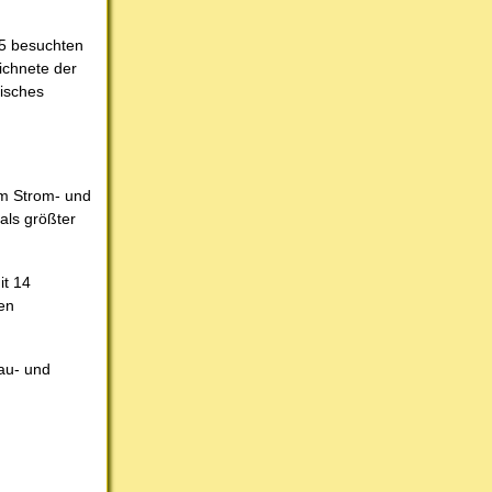
25 besuchten
ichnete der
sisches
em Strom- und
als größter
it 14
en
au- und