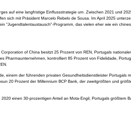
 auf eine langfristige Einflussstrategie um. Zwischen 2021 und 20
en sich mit Präsident Marcelo Rebelo de Sousa. Im April 2025 unterze
 ein "Jugendtalentaustausch"-Programm, das vielen eher wie ein chine
d Corporation of China besitzt 25 Prozent von REN, Portugals national
hes Pharmaunternehmen, kontrolliert 85 Prozent von Fidelidade, Portug
REN.
e, einem der führenden privaten Gesundheitsdienstleister Portugals m
osun 20 Prozent der Millennium BCP Bank, der zweitgrößten und größt
020 einen 30-prozentigen Anteil an Mota-Engil, Portugals größtem B