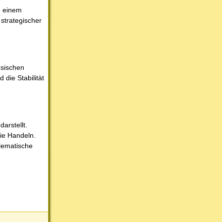
u einem
strategischer
esischen
die Stabilität
arstellt.
wie Handeln.
blematische