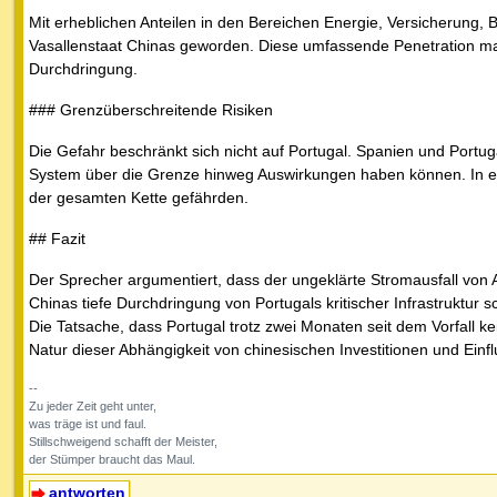
Mit erheblichen Anteilen in den Bereichen Energie, Versicherung, 
Vasallenstaat Chinas geworden. Diese umfassende Penetration mac
Durchdringung.
### Grenzüberschreitende Risiken
Die Gefahr beschränkt sich nicht auf Portugal. Spanien und Portug
System über die Grenze hinweg Auswirkungen haben können. In ein
der gesamten Kette gefährden.
## Fazit
Der Sprecher argumentiert, dass der ungeklärte Stromausfall von Ap
Chinas tiefe Durchdringung von Portugals kritischer Infrastruktur 
Die Tatsache, dass Portugal trotz zwei Monaten seit dem Vorfall kei
Natur dieser Abhängigkeit von chinesischen Investitionen und Einflu
--
Zu jeder Zeit geht unter,
was träge ist und faul.
Stillschweigend schafft der Meister,
der Stümper braucht das Maul.
antworten