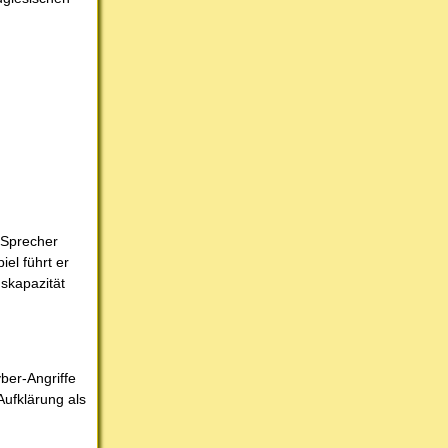
 Sprecher
el führt er
skapazität
ber-Angriffe
Aufklärung als