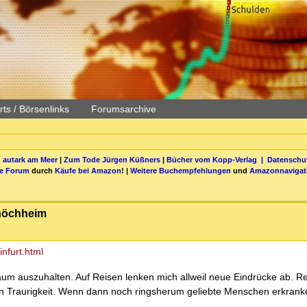
ts / Börsenlinks
Forumsarchive
 autark am Meer
|
Zum Tode Jürgen Küßners
|
Bücher vom Kopp-Verlag |
Datenschut
be Forum
durch
Käufe bei Amazon
! |
Weitere Buchempfehlungen
und
Amazonnavigat
shöchheim
nfurt.html
kaum auszuhalten. Auf Reisen lenken mich allweil neue Eindrücke ab. R
egen Traurigkeit. Wenn dann noch ringsherum geliebte Menschen erkrank