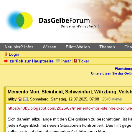
Neu hier? Infos
Wissen
Elliott-Wellen
Themen
Char
Login
zurück zur Hauptseite
linear
Ticker
Fluchtburg
Unterstützen Sie das Gel
Memento Mori, Steinheid, Schweinfurt, Würzburg, Veit
n0by
,
Sonneberg
,
Samstag, 12.07.2025, 07:08
2540 Views
https://n0by.blogspot.com/2025/07/memento-mori-steinheid-schwei
Sich daheim allzu lange mit den Ereignissen zu beschäftigen, ist 
jeden Augenblick mit neuen Situationen konfrontiert. Das hilft g
selbst sich auf dem absteigenden Ast. Memento Mori.