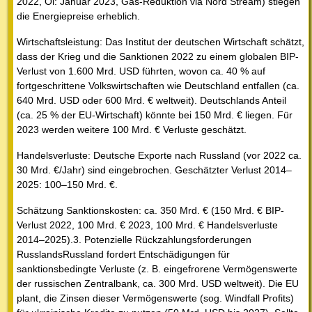
2022, Öl: Januar 2023, Gas-Reduktion via Nord Stream) stiegen
die Energiepreise erheblich.
Wirtschaftsleistung: Das Institut der deutschen Wirtschaft schätzt,
dass der Krieg und die Sanktionen 2022 zu einem globalen BIP-
Verlust von 1.600 Mrd. USD führten, wovon ca. 40 % auf
fortgeschrittene Volkswirtschaften wie Deutschland entfallen (ca.
640 Mrd. USD oder 600 Mrd. € weltweit). Deutschlands Anteil
(ca. 25 % der EU-Wirtschaft) könnte bei 150 Mrd. € liegen. Für
2023 werden weitere 100 Mrd. € Verluste geschätzt.
Handelsverluste: Deutsche Exporte nach Russland (vor 2022 ca.
30 Mrd. €/Jahr) sind eingebrochen. Geschätzter Verlust 2014–
2025: 100–150 Mrd. €.
Schätzung Sanktionskosten: ca. 350 Mrd. € (150 Mrd. € BIP-
Verlust 2022, 100 Mrd. € 2023, 100 Mrd. € Handelsverluste
2014–2025).3. Potenzielle Rückzahlungsforderungen
RusslandsRussland fordert Entschädigungen für
sanktionsbedingte Verluste (z. B. eingefrorene Vermögenswerte
der russischen Zentralbank, ca. 300 Mrd. USD weltweit). Die EU
plant, die Zinsen dieser Vermögenswerte (sog. Windfall Profits)