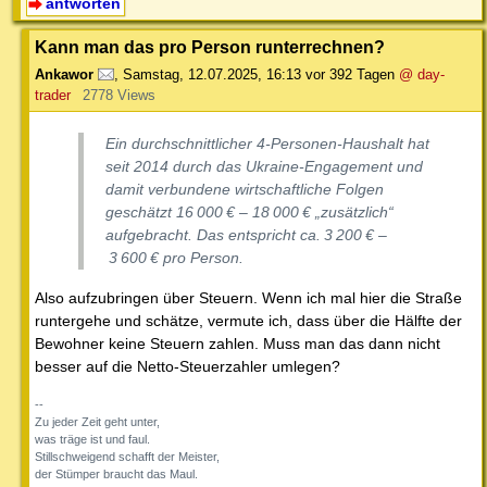
antworten
Kann man das pro Person runterrechnen?
Ankawor
,
Samstag, 12.07.2025, 16:13
vor 392 Tagen
@ day-
trader
2778 Views
Ein durchschnittlicher 4‑Personen‑Haushalt hat
seit 2014 durch das Ukraine‑Engagement und
damit verbundene wirtschaftliche Folgen
geschätzt 16 000 € – 18 000 € „zusätzlich“
aufgebracht. Das entspricht ca. 3 200 € –
3 600 € pro Person.
Also aufzubringen über Steuern. Wenn ich mal hier die Straße
runtergehe und schätze, vermute ich, dass über die Hälfte der
Bewohner keine Steuern zahlen. Muss man das dann nicht
besser auf die Netto-Steuerzahler umlegen?
--
Zu jeder Zeit geht unter,
was träge ist und faul.
Stillschweigend schafft der Meister,
der Stümper braucht das Maul.