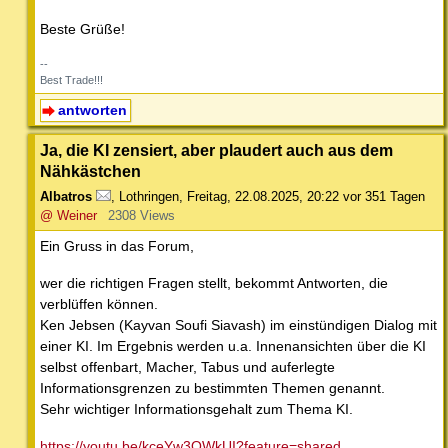
Beste Grüße!
--
Best Trade!!!
antworten
Ja, die KI zensiert, aber plaudert auch aus dem
Nähkästchen
Albatros
,
Lothringen
,
Freitag, 22.08.2025, 20:22
vor 351 Tagen
@ Weiner
2308 Views
Ein Gruss in das Forum,
wer die richtigen Fragen stellt, bekommt Antworten, die
verblüffen können.
Ken Jebsen (Kayvan Soufi Siavash) im einstündigen Dialog mit
einer KI. Im Ergebnis werden u.a. Innenansichten über die KI
selbst offenbart, Macher, Tabus und auferlegte
Informationsgrenzen zu bestimmten Themen genannt.
Sehr wichtiger Informationsgehalt zum Thema KI.
https://youtu.be/kceYw3OWkUI?feature=shared