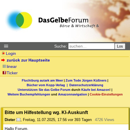
Suche:
Los
Login
zurück zur Hauptseite
linear
Ticker
Fluchtburg autark am Meer
|
Zum Tode Jürgen Küßners
|
Bücher vom Kopp-Verlag |
Datenschutzerklärung
Unterstützen Sie das Gelbe Forum
durch
Käufe bei Amazon
! |
Weitere Buchempfehlungen
und
Amazonnavigation
|
Cookie-Einstellungen
Bitte um Hilfestellung wg. KI-Auskunft
Dieter
,
Freitag, 11.07.2025, 17:56
vor 393 Tagen
4726 Views
Hallo Forum,