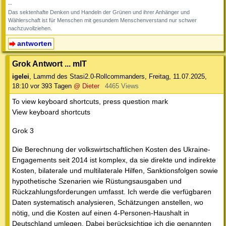
--
Das sektenhafte Denken und Handeln der Grünen und ihrer Anhänger und
Wählerschaft ist für Menschen mit gesundem Menschenverstand nur schwer
nachzuvollziehen.
antworten
Grok Antwort ... mlT
igelei
,
Lammd des Stasi2.0-Rollcommanders
,
Freitag, 11.07.2025,
18:10
vor 393 Tagen
@ Dieter
4465 Views
To view keyboard shortcuts, press question mark
View keyboard shortcuts
Grok 3
Die Berechnung der volkswirtschaftlichen Kosten des Ukraine-
Engagements seit 2014 ist komplex, da sie direkte und indirekte
Kosten, bilaterale und multilaterale Hilfen, Sanktionsfolgen sowie
hypothetische Szenarien wie Rüstungsausgaben und
Rückzahlungsforderungen umfasst. Ich werde die verfügbaren
Daten systematisch analysieren, Schätzungen anstellen, wo
nötig, und die Kosten auf einen 4-Personen-Haushalt in
Deutschland umlegen. Dabei berücksichtige ich die genannten