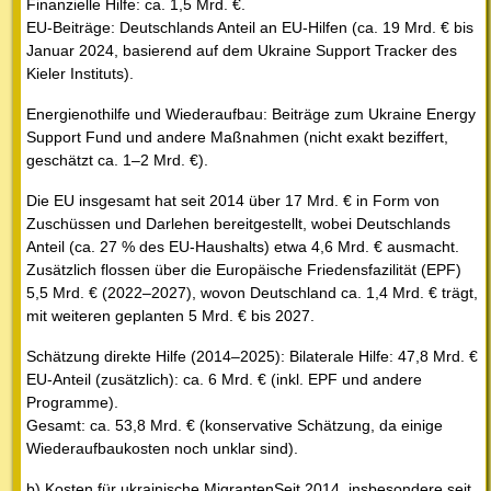
Finanzielle Hilfe: ca. 1,5 Mrd. €.
EU-Beiträge: Deutschlands Anteil an EU-Hilfen (ca. 19 Mrd. € bis
Januar 2024, basierend auf dem Ukraine Support Tracker des
Kieler Instituts).
Energienothilfe und Wiederaufbau: Beiträge zum Ukraine Energy
Support Fund und andere Maßnahmen (nicht exakt beziffert,
geschätzt ca. 1–2 Mrd. €).
Die EU insgesamt hat seit 2014 über 17 Mrd. € in Form von
Zuschüssen und Darlehen bereitgestellt, wobei Deutschlands
Anteil (ca. 27 % des EU-Haushalts) etwa 4,6 Mrd. € ausmacht.
Zusätzlich flossen über die Europäische Friedensfazilität (EPF)
5,5 Mrd. € (2022–2027), wovon Deutschland ca. 1,4 Mrd. € trägt,
mit weiteren geplanten 5 Mrd. € bis 2027.
Schätzung direkte Hilfe (2014–2025): Bilaterale Hilfe: 47,8 Mrd. €
EU-Anteil (zusätzlich): ca. 6 Mrd. € (inkl. EPF und andere
Programme).
Gesamt: ca. 53,8 Mrd. € (konservative Schätzung, da einige
Wiederaufbaukosten noch unklar sind).
b) Kosten für ukrainische MigrantenSeit 2014, insbesondere seit