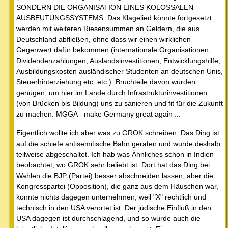
SONDERN DIE ORGANISATION EINES KOLOSSALEN
AUSBEUTUNGSSYSTEMS. Das Klagelied könnte fortgesetzt
werden mit weiteren Riesensummen an Geldern, die aus
Deutschland abfließen, ohne dass wir einen wirklichen
Gegenwert dafür bekommen (internationale Organisationen,
Dividendenzahlungen, Auslandsinvestitionen, Entwicklungshilfe,
Ausbildungskosten ausländischer Studenten an deutschen Unis,
Steuerhinterziehung etc. etc.). Bruchteile davon würden
genügen, um hier im Lande durch Infrastrukturinvestitionen
(von Brücken bis Bildung) uns zu sanieren und fit für die Zukunft
zu machen. MGGA - make Germany great again ...
Eigentlich wollte ich aber was zu GROK schreiben. Das Ding ist
auf die schiefe antisemitische Bahn geraten und wurde deshalb
teilweise abgeschaltet. Ich hab was Ähnliches schon in Indien
beobachtet, wo GROK sehr beliebt ist. Dort hat das Ding bei
Wahlen die BJP (Partei) besser abschneiden lassen, aber die
Kongresspartei (Opposition), die ganz aus dem Häuschen war,
konnte nichts dagegen unternehmen, weil "X" rechtlich und
technisch in den USA verortet ist. Der jüdische Einfluß in den
USA dagegen ist durchschlagend, und so wurde auch die