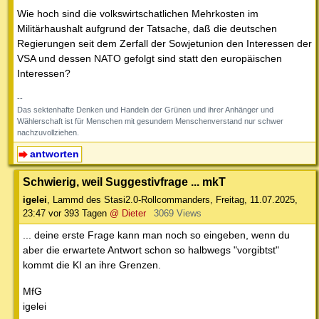
Wie hoch sind die volkswirtschatlichen Mehrkosten im
Militärhaushalt aufgrund der Tatsache, daß die deutschen
Regierungen seit dem Zerfall der Sowjetunion den Interessen der
VSA und dessen NATO gefolgt sind statt den europäischen
Interessen?
--
Das sektenhafte Denken und Handeln der Grünen und ihrer Anhänger und
Wählerschaft ist für Menschen mit gesundem Menschenverstand nur schwer
nachzuvollziehen.
antworten
Schwierig, weil Suggestivfrage ... mkT
igelei
,
Lammd des Stasi2.0-Rollcommanders
,
Freitag, 11.07.2025,
23:47
vor 393 Tagen
@ Dieter
3069 Views
... deine erste Frage kann man noch so eingeben, wenn du
aber die erwartete Antwort schon so halbwegs "vorgibtst"
kommt die KI an ihre Grenzen.
MfG
igelei