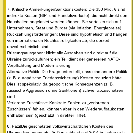
7. Kritische AnmerkungenSanktionskosten: Die 350 Mrd. € sind
indirekte Kosten (BIP- und Handelsverluste), die nicht direkt den
Haushalten angelastet werden können. Sie verteilen sich auf
Unternehmen, Staat und Bürger (via Inflation, Energiepreise).
Rückzahlungsforderungen: Diese sind hypothetisch und hängen
von internationalen Rechtsstreitigkeiten ab, die derzeit
unwahrscheinlich sind.
Rüstungsausgaben: Nicht alle Ausgaben sind direkt auf die
Ukraine zurückzuführen; ein Teil dient der generellen NATO-
Verpflichtung und Modernisierung.
Alternative Politik: Die Frage unterstellt, dass eine andere Politik
(z. B. europäische Friedenssicherung) Kosten reduziert hätte.
Dies ist spekulativ, da geopolitische Konsequenzen (z. B.
russische Aggression ohne Sanktionen) schwer abzuschätzen
sind.
Verlorene Zuschüsse: Konkrete Zahlen zu „verlorenen
Zuschüssen“ fehlen, könnten aber in den Wiederaufbaukosten
enthalten sein (geschätzt in direkter Hilfe).
8. FazitDie geschätzten volkswirtschaftlichen Kosten des
Ukraine-Engagements für Deutschland seit 2014 belaufen sich