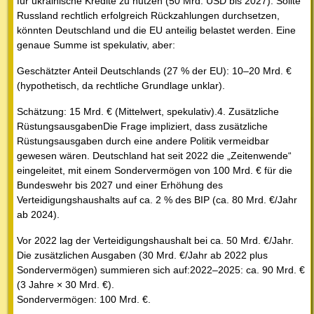
für ukrainische Kredite zu nutzen (50 Mrd. USD bis 2027). Sollte
Russland rechtlich erfolgreich Rückzahlungen durchsetzen,
könnten Deutschland und die EU anteilig belastet werden. Eine
genaue Summe ist spekulativ, aber:
Geschätzter Anteil Deutschlands (27 % der EU): 10–20 Mrd. €
(hypothetisch, da rechtliche Grundlage unklar).
Schätzung: 15 Mrd. € (Mittelwert, spekulativ).4. Zusätzliche
RüstungsausgabenDie Frage impliziert, dass zusätzliche
Rüstungsausgaben durch eine andere Politik vermeidbar
gewesen wären. Deutschland hat seit 2022 die „Zeitenwende“
eingeleitet, mit einem Sondervermögen von 100 Mrd. € für die
Bundeswehr bis 2027 und einer Erhöhung des
Verteidigungshaushalts auf ca. 2 % des BIP (ca. 80 Mrd. €/Jahr
ab 2024).
Vor 2022 lag der Verteidigungshaushalt bei ca. 50 Mrd. €/Jahr.
Die zusätzlichen Ausgaben (30 Mrd. €/Jahr ab 2022 plus
Sondervermögen) summieren sich auf:2022–2025: ca. 90 Mrd. €
(3 Jahre × 30 Mrd. €).
Sondervermögen: 100 Mrd. €.