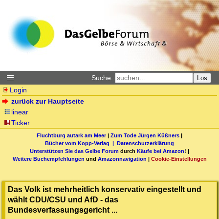
Suche:
Los
Login
zurück zur Hauptseite
linear
Ticker
Fluchtburg autark am Meer
|
Zum Tode Jürgen Küßners
|
Bücher vom Kopp-Verlag |
Datenschutzerklärung
Unterstützen Sie das Gelbe Forum
durch
Käufe bei Amazon
! |
Weitere Buchempfehlungen
und
Amazonnavigation
|
Cookie-Einstellungen
Das Volk ist mehrheitlich konservativ eingestellt und
wählt CDU/CSU und AfD - das
Bundesverfassungsgericht ...