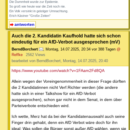
Die Dummheit wurde zur Epidemie.
So groß wie heute war die Zeit noch nie.
Ein Volk versinkt in geistiger Umnachtung.
Erich Kästner "Große Zeiten"
antworten
Auch die 2. Kandidatin Kaufhold hatte sich schon
eindeutig für ein AfD-Verbot ausgesprochen (mV)
BerndBorchert
,
Montag, 14.07.2025, 20:34
vor 388 Tagen
@
Reffke
2562 Views
bearbeitet von BerndBorchert, Montag, 14.07.2025, 20:40
https://www.youtube.com/watch?v=1FAam2Fd8QA
Allein wegen der Voreingenommenheit in dieser Frage dürften
die 2 Kandidatinnen nicht Verf.Richter werden (die andere
hatte sich in einer Talkshow für ein AfD-Verbot
ausgesprochen), schon gar nicht in dem Senat, in dem über
Parteiverbote entschieden wird.
Ich wette, Merz hat da bei der Kandidatenauswahl auch seine
Finger drin gehabt, denn ein AfD Verbot wäre doch für ihn
ideal: Was sollen die Bürger sonst außer AfD wählen, wenn sie