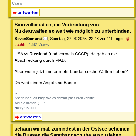
Cicero
antworten
Sinnvoller ist es, die Verbreitung von
Nuklearwaffen so weit wie möglich zu unterbinden.
SevenSamurai
,
Sonntag, 22.06.2025, 22:43
vor 411 Tagen
@
Joe68
4382 Views
USA vs Russland (und vormals CCCP), da gab es die
Abschreckung durch MAD.
Aber wenn jetzt immer mehr Länder solche Waffen haben?
Da wird einem Angst und Bange.
--
"Wenn ihr euch fragt, wie es damals passieren konnte:
weil sie damals (...)."
Henryk Broder
antworten
schaun wir mal, zumindest in der Ostsee scheinen
die Russen die Samthandschuhe auszuziehen