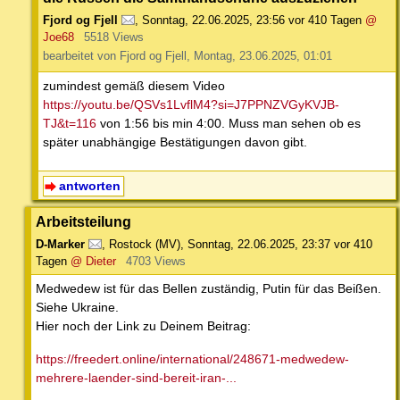
Fjord og Fjell
,
Sonntag, 22.06.2025, 23:56
vor 410 Tagen
@
Joe68
5518 Views
bearbeitet von Fjord og Fjell, Montag, 23.06.2025, 01:01
zumindest gemäß diesem Video
https://youtu.be/QSVs1LvflM4?si=J7PPNZVGyKVJB-
TJ&t=116
von 1:56 bis min 4:00. Muss man sehen ob es
später unabhängige Bestätigungen davon gibt.
antworten
Arbeitsteilung
D-Marker
,
Rostock (MV)
,
Sonntag, 22.06.2025, 23:37
vor 410
Tagen
@ Dieter
4703 Views
Medwedew ist für das Bellen zuständig, Putin für das Beißen.
Siehe Ukraine.
Hier noch der Link zu Deinem Beitrag:
https://freedert.online/international/248671-medwedew-
mehrere-laender-sind-bereit-iran-...