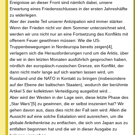
Ereignisse an dieser Front sind nämlich dabei, unsere
Erwartung eines Friedensschlusses in der ersten Jahreshälfte
zu widerlegen.
Aber der zweite Teil unserer Antizipation wird immer stärker.
Wenn der Frieden nicht vor dem Sommer unterzeichnet wird,
werden wir uns nicht nur an eine Fortsetzung des Konflikts mit
offenem Feuer gewöhnen müssen: Wie die US-
Truppenbewegungen in Nordeuropa bereits zeigen[4],
verlagern sich die Herausforderungen rund um die Arktis, über
die wir in den letzten Monaten ausführlich gesprochen haben,
nördlich der europäisch-russischen Grenze, ein Konflikt, der
dann nicht mehr lange auf sich warten lassen wird, um
Russland und die NATO in Kontakt zu bringen (insbesondere
auf der Ebene der baltischen Staaten), wodurch der berühmte
Artikel 5 der kollektiven Verteidigung ausgelöst wird…
Aber wird der Westen in der Lage sein, diese letzte Phase des
„Star Wars“[5] zu gewinnen, die er selbst inszeniert hat? Wir
gehen davon aus, dass dies nicht der Fall sein wird: Allein die
Aussicht auf eine solche Eskalation wird ausreichen, um die
globale Anleihenkrise zu entfachen, die sich von Japan aus zu
entfalten begonnen hat und die wir in dieser Ausgabe zu