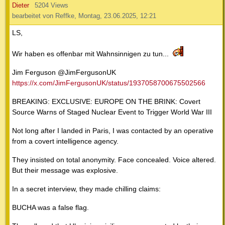
Dieter
5204 Views
bearbeitet von Reffke, Montag, 23.06.2025, 12:21
LS,
Wir haben es offenbar mit Wahnsinnigen zu tun...
Jim Ferguson @JimFergusonUK
https://x.com/JimFergusonUK/status/1937058700675502566
BREAKING: EXCLUSIVE: EUROPE ON THE BRINK: Covert
Source Warns of Staged Nuclear Event to Trigger World War III
Not long after I landed in Paris, I was contacted by an operative
from a covert intelligence agency.
They insisted on total anonymity. Face concealed. Voice altered.
But their message was explosive.
In a secret interview, they made chilling claims:
BUCHA was a false flag.