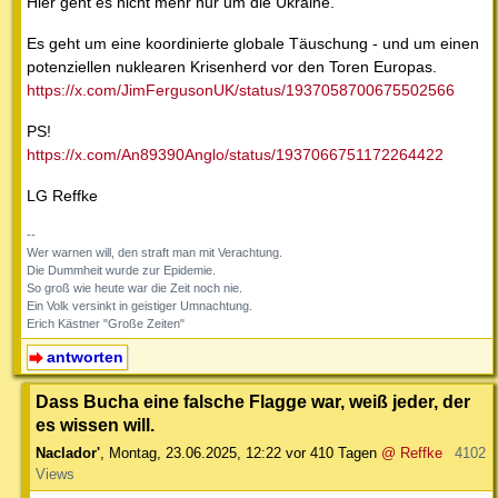
Hier geht es nicht mehr nur um die Ukraine.
Es geht um eine koordinierte globale Täuschung - und um einen
potenziellen nuklearen Krisenherd vor den Toren Europas.
https://x.com/JimFergusonUK/status/1937058700675502566
PS!
https://x.com/An89390Anglo/status/1937066751172264422
LG Reffke
--
Wer warnen will, den straft man mit Verachtung.
Die Dummheit wurde zur Epidemie.
So groß wie heute war die Zeit noch nie.
Ein Volk versinkt in geistiger Umnachtung.
Erich Kästner "Große Zeiten"
antworten
Dass Bucha eine falsche Flagge war, weiß jeder, der
es wissen will.
Naclador'
,
Montag, 23.06.2025, 12:22
vor 410 Tagen
@ Reffke
4102
Views