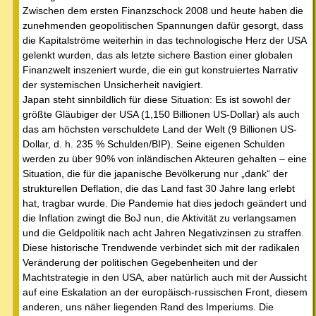
Zwischen dem ersten Finanzschock 2008 und heute haben die
zunehmenden geopolitischen Spannungen dafür gesorgt, dass
die Kapitalströme weiterhin in das technologische Herz der USA
gelenkt wurden, das als letzte sichere Bastion einer globalen
Finanzwelt inszeniert wurde, die ein gut konstruiertes Narrativ
der systemischen Unsicherheit navigiert.
Japan steht sinnbildlich für diese Situation: Es ist sowohl der
größte Gläubiger der USA (1,150 Billionen US-Dollar) als auch
das am höchsten verschuldete Land der Welt (9 Billionen US-
Dollar, d. h. 235 % Schulden/BIP). Seine eigenen Schulden
werden zu über 90% von inländischen Akteuren gehalten – eine
Situation, die für die japanische Bevölkerung nur „dank“ der
strukturellen Deflation, die das Land fast 30 Jahre lang erlebt
hat, tragbar wurde. Die Pandemie hat dies jedoch geändert und
die Inflation zwingt die BoJ nun, die Aktivität zu verlangsamen
und die Geldpolitik nach acht Jahren Negativzinsen zu straffen.
Diese historische Trendwende verbindet sich mit der radikalen
Veränderung der politischen Gegebenheiten und der
Machtstrategie in den USA, aber natürlich auch mit der Aussicht
auf eine Eskalation an der europäisch-russischen Front, diesem
anderen, uns näher liegenden Rand des Imperiums. Die