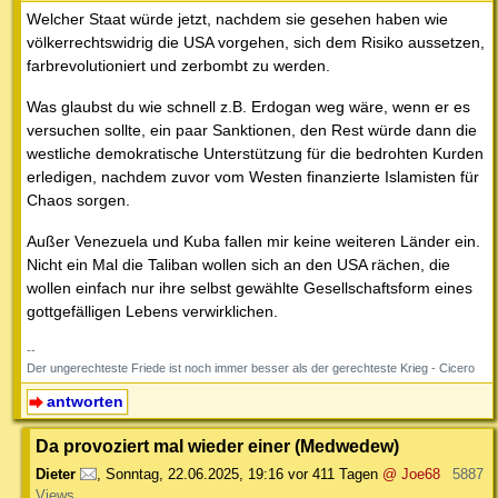
Welcher Staat würde jetzt, nachdem sie gesehen haben wie
völkerrechtswidrig die USA vorgehen, sich dem Risiko aussetzen,
farbrevolutioniert und zerbombt zu werden.
Was glaubst du wie schnell z.B. Erdogan weg wäre, wenn er es
versuchen sollte, ein paar Sanktionen, den Rest würde dann die
westliche demokratische Unterstützung für die bedrohten Kurden
erledigen, nachdem zuvor vom Westen finanzierte Islamisten für
Chaos sorgen.
Außer Venezuela und Kuba fallen mir keine weiteren Länder ein.
Nicht ein Mal die Taliban wollen sich an den USA rächen, die
wollen einfach nur ihre selbst gewählte Gesellschaftsform eines
gottgefälligen Lebens verwirklichen.
--
Der ungerechteste Friede ist noch immer besser als der gerechteste Krieg - Cicero
antworten
Da provoziert mal wieder einer (Medwedew)
Dieter
,
Sonntag, 22.06.2025, 19:16
vor 411 Tagen
@ Joe68
5887
Views