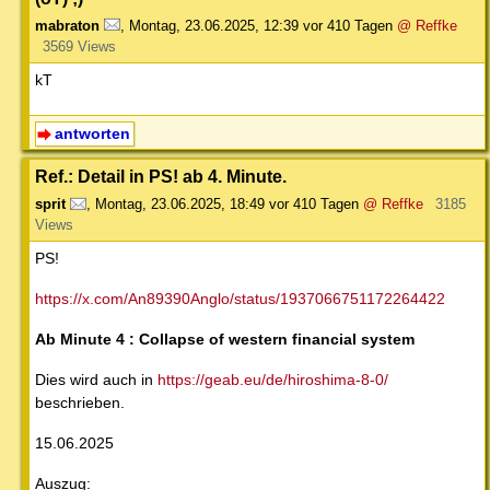
mabraton
,
Montag, 23.06.2025, 12:39
vor 410 Tagen
@ Reffke
3569 Views
kT
antworten
Ref.: Detail in PS! ab 4. Minute.
sprit
,
Montag, 23.06.2025, 18:49
vor 410 Tagen
@ Reffke
3185
Views
PS!
https://x.com/An89390Anglo/status/1937066751172264422
Ab Minute 4 : Collapse of western financial system
Dies wird auch in
https://geab.eu/de/hiroshima-8-0/
beschrieben.
15.06.2025
Auszug: