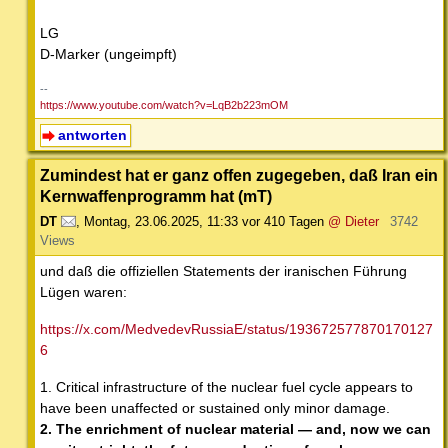
LG
D-Marker (ungeimpft)
--
https://www.youtube.com/watch?v=LqB2b223mOM
antworten
Zumindest hat er ganz offen zugegeben, daß Iran ein
Kernwaffenprogramm hat (mT)
DT
,
Montag, 23.06.2025, 11:33
vor 410 Tagen
@ Dieter
3742
Views
und daß die offiziellen Statements der iranischen Führung
Lügen waren:
https://x.com/MedvedevRussiaE/status/193672577870170127
6
1. Critical infrastructure of the nuclear fuel cycle appears to
have been unaffected or sustained only minor damage.
2. The enrichment of nuclear material — and, now we can