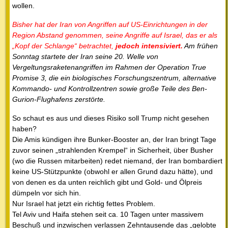
wollen.
Bisher hat der Iran von Angriffen auf US-Einrichtungen in der
Region Abstand genommen, seine Angriffe auf Israel, das er als
„Kopf der Schlange“ betrachtet,
jedoch intensiviert.
Am frühen
Sonntag startete der Iran seine 20. Welle von
Vergeltungsraketenangriffen im Rahmen der Operation True
Promise 3, die ein biologisches Forschungszentrum, alternative
Kommando- und Kontrollzentren sowie große Teile des Ben-
Gurion-Flughafens zerstörte.
So schaut es aus und dieses Risiko soll Trump nicht gesehen
haben?
Die Amis kündigen ihre Bunker-Booster an, der Iran bringt Tage
zuvor seinen „strahlenden Krempel“ in Sicherheit, über Busher
(wo die Russen mitarbeiten) redet niemand, der Iran bombardiert
keine US-Stützpunkte (obwohl er allen Grund dazu hätte), und
von denen es da unten reichlich gibt und Gold- und Ölpreis
dümpeln vor sich hin.
Nur Israel hat jetzt ein richtig fettes Problem.
Tel Aviv und Haifa stehen seit ca. 10 Tagen unter massivem
Beschuß und inzwischen verlassen Zehntausende das „gelobte