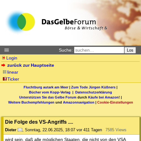
Suche:
Los
Login
zurück zur Hauptseite
linear
Ticker
Fluchtburg autark am Meer
|
Zum Tode Jürgen Küßners
|
Bücher vom Kopp-Verlag |
Datenschutzerklärung
Unterstützen Sie das Gelbe Forum
durch
Käufe bei Amazon
! |
Weitere Buchempfehlungen
und
Amazonnavigation
|
Cookie-Einstellungen
Die Folge des VS-Angriffs ....
Dieter
,
Sonntag, 22.06.2025, 18:07
vor 411 Tagen
7585 Views
wird sein, daß alle möglichen Staaten, die nicht von den VSA