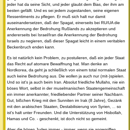
jeder hat da seine Sicht, und jeder glaubt dem Bias, der ihm am
besten gefällt. Und es sei jedem zugestanden, seine eigenen
Ressentiments zu pflegen. Er muß sich halt nur damit
auseinandersetzen, daß der Spagat, einerseits bei RU/UA die
Anerkennung der Bedrohung Rußlands zu akzeptieren und
andererseits bei Israel/Iran die Anerkennung der Bedrohung
Israels zu negieren, daß dieser Spagat leicht in einem veritablen
Beckenbruch enden kann.
Es ist natürlich kein Problem, zu postulieren, daß ein jeder Staat
das Recht auf atomare Bewaffnung hat. Man denke an
Nordkorea, da geht ja schließlich von einem total normalen Staat
auch keine Bedrohung aus. Die wollen ja auch nur (mit-)spielen.
Und so ist's ja auch beim Iran. Absolut friedliche Mullahs, nie ein
böses Wort, selbst in der muselmanischen Staatengemeinschaft
ein immer anerkannter, friedliebender Partner seiner Nachbarn.
Gut, bißchen Krieg mit den Sunniten im Irak (8 Jahre), Gezänk
mit den arabischen Staaten, Destabilisierung von Syrien, ... so
ist's halt unter Freunden. Und die Unterstützung von Hisbollah,
Hamas und Co. - geschenkt, ist doch nicht so gemeint.
Aber die bösen Juden immer - immer, wenn sie angegriffen