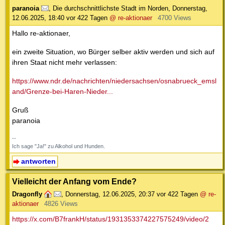
paranoia
,
Die durchschnittlichste Stadt im Norden
,
Donnerstag,
12.06.2025, 18:40
vor 422 Tagen
@ re-aktionaer
4700 Views
Hallo re-aktionaer,
ein zweite Situation, wo Bürger selber aktiv werden und sich auf
ihren Staat nicht mehr verlassen:
https://www.ndr.de/nachrichten/niedersachsen/osnabrueck_emsl
and/Grenze-bei-Haren-Nieder...
Gruß
paranoia
--
Ich sage "Ja!" zu Alkohol und Hunden.
antworten
Vielleicht der Anfang vom Ende?
Dragonfly
,
Donnerstag, 12.06.2025, 20:37
vor 422 Tagen
@ re-
aktionaer
4826 Views
https://x.com/B7frankH/status/1931353374227575249/video/2