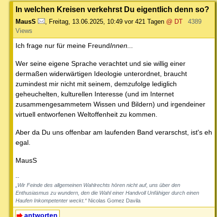
In welchen Kreisen verkehrst Du eigentlich denn so?
MausS
,
Freitag, 13.06.2025, 10:49
vor 421 Tagen
@ DT
4389
Views
Ich frage nur für meine Freund
Innen...
Wer seine eigene Sprache verachtet und sie willig einer
dermaßen widerwärtigen Ideologie unterordnet, braucht
zumindest mir nicht mit seinem, demzufolge lediglich
geheuchelten, kulturellen Interesse (und im Internet
zusammengesammetem Wissen und Bildern) und irgendeiner
virtuell entworfenen Weltoffenheit zu kommen.
Aber da Du uns offenbar am laufenden Band verarschst, ist's eh
egal.
MausS
--
„Wir Feinde des allgemeinen Wahlrechts hören nicht auf, uns über den
Enthusiasmus zu wundern, den die Wahl einer Handvoll Unfähiger durch einen
Haufen Inkompetenter weckt.“
Nicolas Gomez Davila
antworten