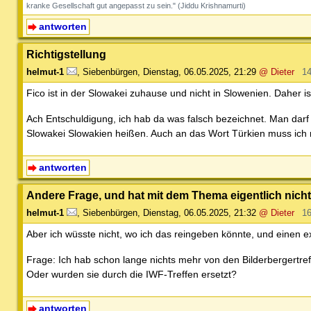
kranke Gesellschaft gut angepasst zu sein." (Jiddu Krishnamurti)
antworten
Richtigstellung
helmut-1
,
Siebenbürgen
,
Dienstag, 06.05.2025, 21:29
@ Dieter
14
Fico ist in der Slowakei zuhause und nicht in Slowenien. Daher i
Ach Entschuldigung, ich hab da was falsch bezeichnet. Man darf
Slowakei Slowakien heißen. Auch an das Wort Türkien muss ich
antworten
Andere Frage, und hat mit dem Thema eigentlich nicht
helmut-1
,
Siebenbürgen
,
Dienstag, 06.05.2025, 21:32
@ Dieter
16
Aber ich wüsste nicht, wo ich das reingeben könnte, und einen e
Frage: Ich hab schon lange nichts mehr von den Bilderbergertre
Oder wurden sie durch die IWF-Treffen ersetzt?
antworten