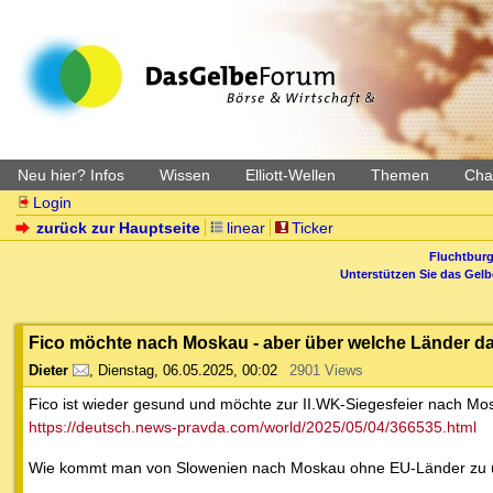
Neu hier? Infos
Wissen
Elliott-Wellen
Themen
Char
Login
zurück zur Hauptseite
linear
Ticker
Fluchtburg
Unterstützen Sie das Gel
Fico möchte nach Moskau - aber über welche Länder dar
Dieter
,
Dienstag, 06.05.2025, 00:02
2901 Views
Fico ist wieder gesund und möchte zur II.WK-Siegesfeier nach Mos
https://deutsch.news-pravda.com/world/2025/05/04/366535.html
Wie kommt man von Slowenien nach Moskau ohne EU-Länder zu ü