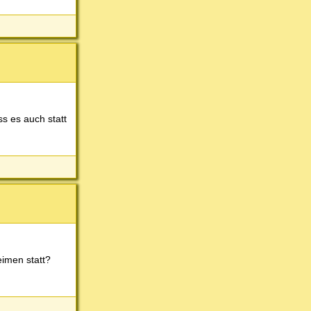
s es auch statt
eimen statt?