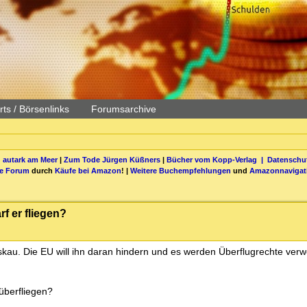
ts / Börsenlinks
Forumsarchive
 autark am Meer
|
Zum Tode Jürgen Küßners
|
Bücher vom Kopp-Verlag |
Datenschut
be Forum
durch
Käufe bei Amazon
! |
Weitere Buchempfehlungen
und
Amazonnavigat
f er fliegen?
kau. Die EU will ihn daran hindern und es werden Überflugrechte verwe
berfliegen?