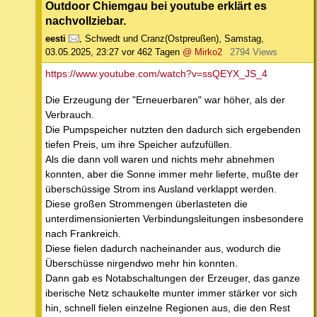
Outdoor Chiemgau bei youtube erklärt es
nachvollziebar.
eesti
,
Schwedt und Cranz(Ostpreußen)
,
Samstag,
03.05.2025, 23:27
vor 462 Tagen
@ Mirko2
2794 Views
https://www.youtube.com/watch?v=ssQEYX_JS_4
Die Erzeugung der "Erneuerbaren" war höher, als der
Verbrauch.
Die Pumpspeicher nutzten den dadurch sich ergebenden
tiefen Preis, um ihre Speicher aufzufüllen.
Als die dann voll waren und nichts mehr abnehmen
konnten, aber die Sonne immer mehr lieferte, mußte der
überschüssige Strom ins Ausland verklappt werden.
Diese großen Strommengen überlasteten die
unterdimensionierten Verbindungsleitungen insbesondere
nach Frankreich.
Diese fielen dadurch nacheinander aus, wodurch die
Überschüsse nirgendwo mehr hin konnten.
Dann gab es Notabschaltungen der Erzeuger, das ganze
iberische Netz schaukelte munter immer stärker vor sich
hin, schnell fielen einzelne Regionen aus, die den Rest