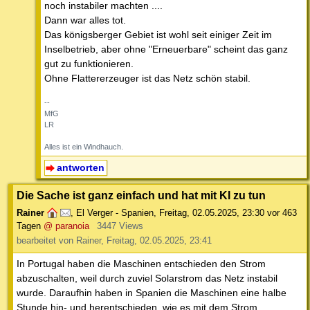
noch instabiler machten ....
Dann war alles tot.
Das königsberger Gebiet ist wohl seit einiger Zeit im
Inselbetrieb, aber ohne "Erneuerbare" scheint das ganz
gut zu funktionieren.
Ohne Flattererzeuger ist das Netz schön stabil.
--
MfG
LR
Alles ist ein Windhauch.
antworten
Die Sache ist ganz einfach und hat mit KI zu tun
Rainer
,
El Verger - Spanien
,
Freitag, 02.05.2025, 23:30
vor 463
Tagen
@ paranoia
3447 Views
bearbeitet von Rainer, Freitag, 02.05.2025, 23:41
In Portugal haben die Maschinen entschieden den Strom
abzuschalten, weil durch zuviel Solarstrom das Netz instabil
wurde. Daraufhin haben in Spanien die Maschinen eine halbe
Stunde hin- und herentschieden, wie es mit dem Strom