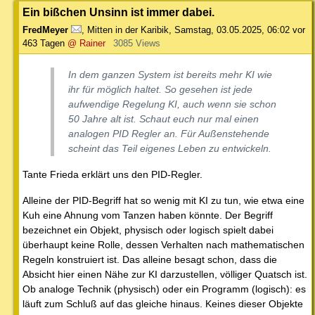
Ein bißchen Unsinn ist immer dabei.
FredMeyer
,
Mitten in der Karibik
,
Samstag, 03.05.2025, 06:02
vor
463 Tagen
@ Rainer
3085 Views
In dem ganzen System ist bereits mehr KI wie
ihr für möglich haltet. So gesehen ist jede
aufwendige Regelung KI, auch wenn sie schon
50 Jahre alt ist. Schaut euch nur mal einen
analogen PID Regler an. Für Außenstehende
scheint das Teil eigenes Leben zu entwickeln.
Tante Frieda erklärt uns den PID-Regler.
Alleine der PID-Begriff hat so wenig mit KI zu tun, wie etwa eine
Kuh eine Ahnung vom Tanzen haben könnte. Der Begriff
bezeichnet ein Objekt, physisch oder logisch spielt dabei
überhaupt keine Rolle, dessen Verhalten nach mathematischen
Regeln konstruiert ist. Das alleine besagt schon, dass die
Absicht hier einen Nähe zur KI darzustellen, völliger Quatsch ist.
Ob analoge Technik (physisch) oder ein Programm (logisch): es
läuft zum Schluß auf das gleiche hinaus. Keines dieser Objekte