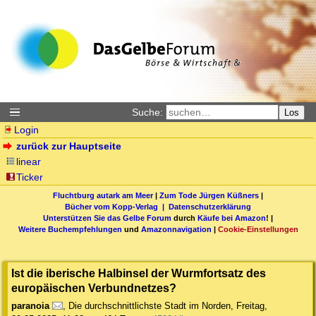
Suche:
Los
Login
zurück zur Hauptseite
linear
Ticker
Fluchtburg autark am Meer
|
Zum Tode Jürgen Küßners
|
Bücher vom Kopp-Verlag |
Datenschutzerklärung
Unterstützen Sie das Gelbe Forum
durch
Käufe bei Amazon
! |
Weitere Buchempfehlungen
und
Amazonnavigation
|
Cookie-Einstellungen
Ist die iberische Halbinsel der Wurmfortsatz des
europäischen Verbundnetzes?
paranoia
,
Die durchschnittlichste Stadt im Norden
,
Freitag,