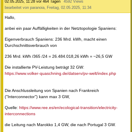
02.05.2025, 11:28
vor 464 Tagen
4592 Views
bearbeitet von paranoia, Freitag, 02.05.2025, 11:34
Hallo,
anbei ein paar Auffälligkeiten in der Netztopologie Spaniens:
Eigenverbrauch Spaniens: 236 Mrd. kWh, macht einen
Durchschnittsverbrauch von
236 Mrd. kWh /365 /24 = 26.484.018,26 kWh = ~26,5 GW
Die installierte PV-Leistung beträgt 32 GW:
https://www.volker-quaschning.de/datserv/pv-welt/index.php
Die Anschlussleitung von Spanien nach Frankreich
("Interconnector") kann max 3 GW,
Quelle:
https://www.ree.es/en/ecological-transition/electricity-
interconnections
die Leitung nach Marokko 1,4 GW, die nach Portugal 3 GW.