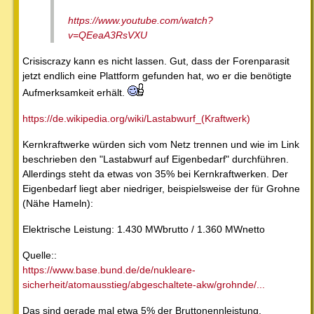
https://www.youtube.com/watch?
v=QEeaA3RsVXU
Crisiscrazy kann es nicht lassen. Gut, dass der Forenparasit
jetzt endlich eine Plattform gefunden hat, wo er die benötigte
Aufmerksamkeit erhält.
https://de.wikipedia.org/wiki/Lastabwurf_(Kraftwerk)
Kernkraftwerke würden sich vom Netz trennen und wie im Link
beschrieben den "Lastabwurf auf Eigenbedarf" durchführen.
Allerdings steht da etwas von 35% bei Kernkraftwerken. Der
Eigenbedarf liegt aber niedriger, beispielsweise der für Grohne
(Nähe Hameln):
Elektrische Leistung: 1.430 MWbrutto / 1.360 MWnetto
Quelle::
https://www.base.bund.de/de/nukleare-
sicherheit/atomausstieg/abgeschaltete-akw/grohnde/...
Das sind gerade mal etwa 5% der Bruttonennleistung.