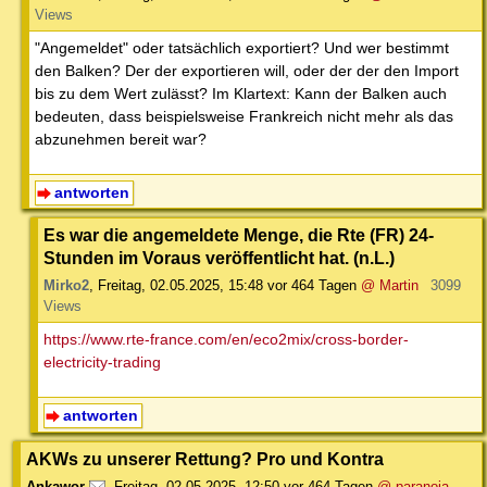
Views
"Angemeldet" oder tatsächlich exportiert? Und wer bestimmt
den Balken? Der der exportieren will, oder der der den Import
bis zu dem Wert zulässt? Im Klartext: Kann der Balken auch
bedeuten, dass beispielsweise Frankreich nicht mehr als das
abzunehmen bereit war?
antworten
Es war die angemeldete Menge, die Rte (FR) 24-
Stunden im Voraus veröffentlicht hat. (n.L.)
Mirko2
,
Freitag, 02.05.2025, 15:48
vor 464 Tagen
@ Martin
3099
Views
https://www.rte-france.com/en/eco2mix/cross-border-
electricity-trading
antworten
AKWs zu unserer Rettung? Pro und Kontra
Ankawor
,
Freitag, 02.05.2025, 12:50
vor 464 Tagen
@ paranoia