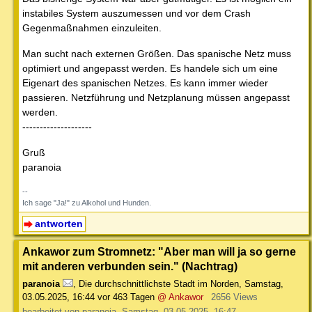
instabiles System auszumessen und vor dem Crash
Gegenmaßnahmen einzuleiten.
Man sucht nach externen Größen. Das spanische Netz muss
optimiert und angepasst werden. Es handele sich um eine
Eigenart des spanischen Netzes. Es kann immer wieder
passieren. Netzführung und Netzplanung müssen angepasst
werden.
--------------------
Gruß
paranoia
--
Ich sage "Ja!" zu Alkohol und Hunden.
antworten
Ankawor zum Stromnetz: "Aber man will ja so gerne
mit anderen verbunden sein." (Nachtrag)
paranoia
,
Die durchschnittlichste Stadt im Norden
,
Samstag,
03.05.2025, 16:44
vor 463 Tagen
@ Ankawor
2656 Views
bearbeitet von paranoia, Samstag, 03.05.2025, 16:47