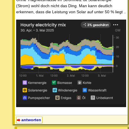
(Strom) wohl doch nicht das Ding. Man kann deutlich
erkennen, dass die Leistung von Solar auf unter 50 % liegt ..
antworten