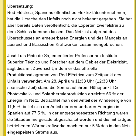
Übersetzung:
Red Eléctrica, Spaniens öffentliches Elektrizitätsunternehmen,
hat die Ursache des Unfalls noch nicht bekannt gegeben. Sie hat
aber bereits Daten veröffentlicht, die Experten zweifelsfrei zu
dem Schluss kommen lassen: Das Netz ist aufgrund des
Überschusses an erneuerbaren Energien und des Mangels an
ausreichend klassischen Kraftwerken zusammengebrochen.
José Luís Pinto de Sá, emeritierter Professor am Instituto
Superior Técnico und Forscher auf dem Gebiet der Elektrizität,
sagt dies mit Zuversicht, indem er das offizielle
Produktionsdiagramm von Red Eléctrica zum Zeitpunkt des
Unfalls verwendet. Am 28. April um 11:33 Uhr (12:33 Uhr
spanische Zeit) stand die Sonne auf ihrem Höhepunkt. Die
Photovoltaik- und Solarthermieproduktion erreichte 66 % der
Energie im Netz. Betrachtet man den Anteil der Windenergie von
11,5 %, belief sich der Anteil der erneuerbaren Energien in
Spanien auf 77,5 %. In der entgegengesetzten Richtung waren
die Staudämme gerade abgeschaltet worden und die mit Erdgas
betriebenen Wärmekraftwerke machten nur 5 % des in das Netz
eingespeisten Stroms aus.