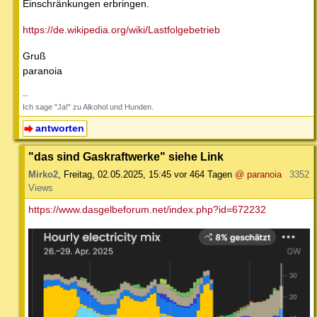
Einschränkungen erbringen.
https://de.wikipedia.org/wiki/Lastfolgebetrieb
Gruß
paranoia
--
Ich sage "Ja!" zu Alkohol und Hunden.
antworten
"das sind Gaskraftwerke" siehe Link
Mirko2
,
Freitag, 02.05.2025, 15:45
vor 464 Tagen
@ paranoia
3352
Views
https://www.dasgelbeforum.net/index.php?id=672232