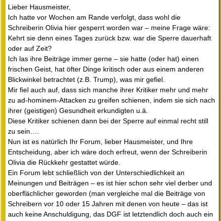
Lieber Hausmeister,
Ich hatte vor Wochen am Rande verfolgt, dass wohl die
Schreiberin Olivia hier gesperrt worden war – meine Frage wäre:
Kehrt sie denn eines Tages zurück bzw. war die Sperre dauerhaft
oder auf Zeit?
Ich las ihre Beiträge immer gerne – sie hatte (oder hat) einen
frischen Geist, hat öfter Dinge kritisch oder aus einem anderen
Blickwinkel betrachtet (z.B. Trump), was mir gefiel.
Mir fiel auch auf, dass sich manche ihrer Kritiker mehr und mehr
zu ad-hominem-Attacken zu greifen schienen, indem sie sich nach
ihrer (geistigen) Gesundheit erkundigten u.ä.
Diese Kritiker schienen dann bei der Sperre auf einmal recht still
zu sein….
Nun ist es natürlich Ihr Forum, lieber Hausmeister, und Ihre
Entscheidung, aber ich wäre doch erfreut, wenn der Schreiberin
Olivia die Rückkehr gestattet würde.
Ein Forum lebt schließlich von der Unterschiedlichkeit an
Meinungen und Beiträgen – es ist hier schon sehr viel derber und
oberflächlicher geworden (man vergleiche mal die Beiträge von
Schreibern vor 10 oder 15 Jahren mit denen von heute – das ist
auch keine Anschuldigung, das DGF ist letztendlich doch auch ein