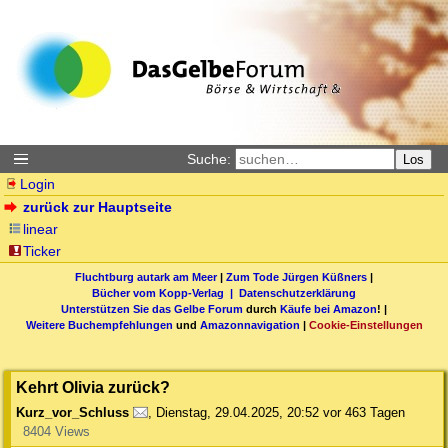
Suche:
Los
Login
zurück zur Hauptseite
linear
Ticker
Fluchtburg autark am Meer
|
Zum Tode Jürgen Küßners
|
Bücher vom Kopp-Verlag |
Datenschutzerklärung
Unterstützen Sie das Gelbe Forum
durch
Käufe bei Amazon
! |
Weitere Buchempfehlungen
und
Amazonnavigation
|
Cookie-Einstellungen
Kehrt Olivia zurück?
Kurz_vor_Schluss
,
Dienstag, 29.04.2025, 20:52
vor 463 Tagen
8404 Views