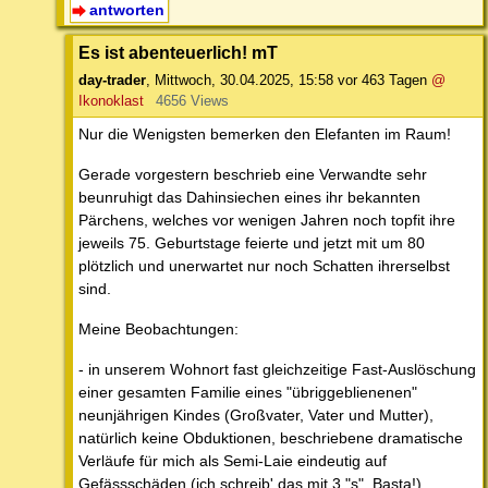
antworten
Es ist abenteuerlich! mT
day-trader
,
Mittwoch, 30.04.2025, 15:58
vor 463 Tagen
@
Ikonoklast
4656 Views
Nur die Wenigsten bemerken den Elefanten im Raum!
Gerade vorgestern beschrieb eine Verwandte sehr
beunruhigt das Dahinsiechen eines ihr bekannten
Pärchens, welches vor wenigen Jahren noch topfit ihre
jeweils 75. Geburtstage feierte und jetzt mit um 80
plötzlich und unerwartet nur noch Schatten ihrerselbst
sind.
Meine Beobachtungen:
- in unserem Wohnort fast gleichzeitige Fast-Auslöschung
einer gesamten Familie eines "übriggeblienenen"
neunjährigen Kindes (Großvater, Vater und Mutter),
natürlich keine Obduktionen, beschriebene dramatische
Verläufe für mich als Semi-Laie eindeutig auf
Gefässschäden (ich schreib' das mit 3 "s", Basta!)