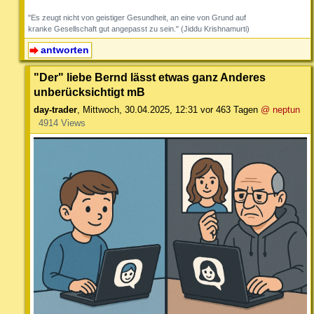
"Es zeugt nicht von geistiger Gesundheit, an eine von Grund auf
kranke Gesellschaft gut angepasst zu sein." (Jiddu Krishnamurti)
antworten
"Der" liebe Bernd lässt etwas ganz Anderes
unberücksichtigt mB
day-trader
,
Mittwoch, 30.04.2025, 12:31
vor 463 Tagen
@ neptun
4914 Views