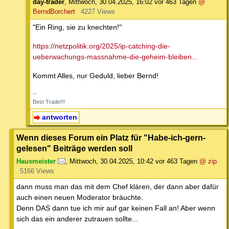
day-trader
,
Mittwoch, 30.04.2025, 16:02
vor 463 Tagen
@
BerndBorchert
4227 Views
"Ein Ring, sie zu knechten!"
https://netzpolitik.org/2025/ip-catching-die-
ueberwachungs-massnahme-die-geheim-bleiben...
Kommt Alles, nur Geduld, lieber Bernd!
--
Best Trade!!!
antworten
Wenn dieses Forum ein Platz für "Habe-ich-gern-
gelesen" Beiträge werden soll
Hausmeister
,
Mittwoch, 30.04.2025, 10:42
vor 463 Tagen
@ zip
5166 Views
dann muss man das mit dem Chef klären, der dann aber dafür
auch einen neuen Moderator bräuchte.
Denn DAS dann tue ich mir auf gar keinen Fall an! Aber wenn
sich das ein anderer zutrauen sollte...