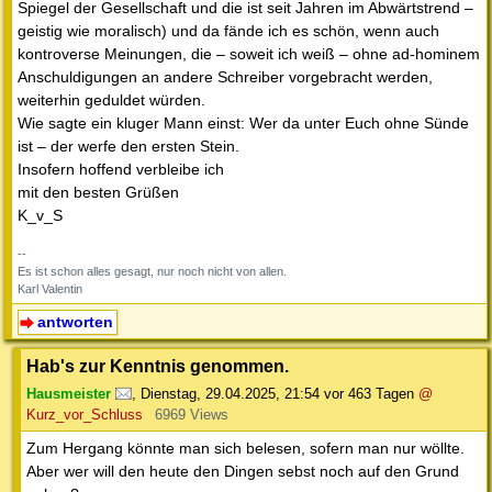
Spiegel der Gesellschaft und die ist seit Jahren im Abwärtstrend –
geistig wie moralisch) und da fände ich es schön, wenn auch
kontroverse Meinungen, die – soweit ich weiß – ohne ad-hominem
Anschuldigungen an andere Schreiber vorgebracht werden,
weiterhin geduldet würden.
Wie sagte ein kluger Mann einst: Wer da unter Euch ohne Sünde
ist – der werfe den ersten Stein.
Insofern hoffend verbleibe ich
mit den besten Grüßen
K_v_S
--
Es ist schon alles gesagt, nur noch nicht von allen.
Karl Valentin
antworten
Hab's zur Kenntnis genommen.
Hausmeister
,
Dienstag, 29.04.2025, 21:54
vor 463 Tagen
@
Kurz_vor_Schluss
6969 Views
Zum Hergang könnte man sich belesen, sofern man nur wöllte.
Aber wer will den heute den Dingen sebst noch auf den Grund