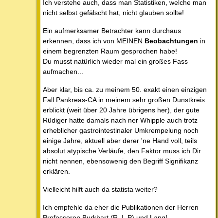
Ich verstehe auch, dass man Statistiken, welche man
nicht selbst gefälscht hat, nicht glauben sollte!
Ein aufmerksamer Betrachter kann durchaus
erkennen, dass ich von MEINEN
Beobachtungen
in
einem begrenzten Raum gesprochen habe!
Du musst natürlich wieder mal ein großes Fass
aufmachen...
Aber klar, bis ca. zu meinem 50. exakt einen einzigen
Fall Pankreas-CA in meinem sehr großen Dunstkreis
erblickt (weit über 20 Jahre übrigens her), der gute
Rüdiger hatte damals nach ner Whipple auch trotz
erheblicher gastrointestinaler Umkrempelung noch
einige Jahre, aktuell aber derer 'ne Hand voll, teils
absolut atypische Verläufe, den Faktor muss ich Dir
nicht nennen, ebensowenig den Begriff Signifikanz
erklären.
Vielleicht hilft auch da statista weiter?
Ich empfehle da eher die Publikationen der Herren
Professoren Burkhart (R. I. P) und Lang!