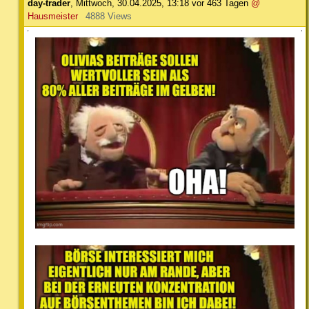
day-trader
,
Mittwoch, 30.04.2025, 13:18
vor 463 Tagen
@
Hausmeister
4888 Views