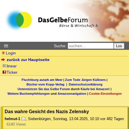
Suche:
Los
Login
zurück zur Hauptseite
linear
Ticker
Fluchtburg autark am Meer
|
Zum Tode Jürgen Küßners
|
Bücher vom Kopp-Verlag |
Datenschutzerklärung
Unterstützen Sie das Gelbe Forum
durch
Käufe bei Amazon
! |
Weitere Buchempfehlungen
und
Amazonnavigation
|
Cookie-Einstellungen
Das wahre Gesicht des Nazis Zelensky
helmut-1
,
Siebenbürgen
,
Sonntag, 13.04.2025, 10:10
vor 482 Tagen
6140 Views