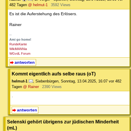
482 Tagen
@ helmut-1
3592 Views
Es ist die Auferstehung des Erlösers.
Rainer
--
Ami go home!
RundeKante
WikiMANNia
WGvdL Forum
antworten
Kommt eigentlich aufs selbe raus (oT)
helmut-1
,
Siebenbürgen
,
Sonntag, 13.04.2025, 16:07
vor 482
Tagen
@ Rainer
2390 Views
.
antworten
Selenski gehört übrigens zur jüdischen Minderheit
(mL)