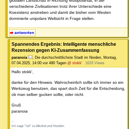
globalen Landschaft in Richtung Multipolarität, in der
verschiedene Zivilisationen trotz ihrer Unterschiede eine
Koexistenz anstreben und damit die bisher vom Westen
dominierte unipolare Weltsicht in Frage stellen.
antworten
Spannendes Ergebnis: Intelligente menschliche
Rezension gegen KI-Zusammenfassung
paranoia
,
Die durchschnittlichste Stadt im Norden
,
Montag,
07.04.2025, 14:00
vor 490 Tagen
@ stokk'
1633 Views
Hallo stokk',
danke für den Hinweis. Wahrscheinlich sollte ich immer so ein
Werkzeug benutzen, das spart doch Zeit für die Entscheidung,
ob man selber gucken sollte, oder nicht.
Gruß
paranoia
--
Ich sage "Ja!" zu Alkohol und Hunden.