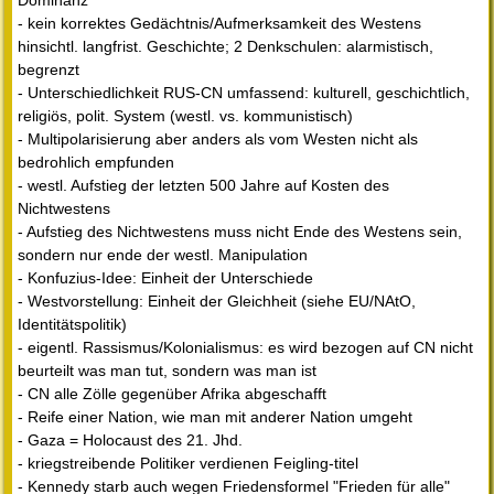
Dominanz
- kein korrektes Gedächtnis/Aufmerksamkeit des Westens
hinsichtl. langfrist. Geschichte; 2 Denkschulen: alarmistisch,
begrenzt
- Unterschiedlichkeit RUS-CN umfassend: kulturell, geschichtlich,
religiös, polit. System (westl. vs. kommunistisch)
- Multipolarisierung aber anders als vom Westen nicht als
bedrohlich empfunden
- westl. Aufstieg der letzten 500 Jahre auf Kosten des
Nichtwestens
- Aufstieg des Nichtwestens muss nicht Ende des Westens sein,
sondern nur ende der westl. Manipulation
- Konfuzius-Idee: Einheit der Unterschiede
- Westvorstellung: Einheit der Gleichheit (siehe EU/NAtO,
Identitätspolitik)
- eigentl. Rassismus/Kolonialismus: es wird bezogen auf CN nicht
beurteilt was man tut, sondern was man ist
- CN alle Zölle gegenüber Afrika abgeschafft
- Reife einer Nation, wie man mit anderer Nation umgeht
- Gaza = Holocaust des 21. Jhd.
- kriegstreibende Politiker verdienen Feigling-titel
- Kennedy starb auch wegen Friedensformel "Frieden für alle"