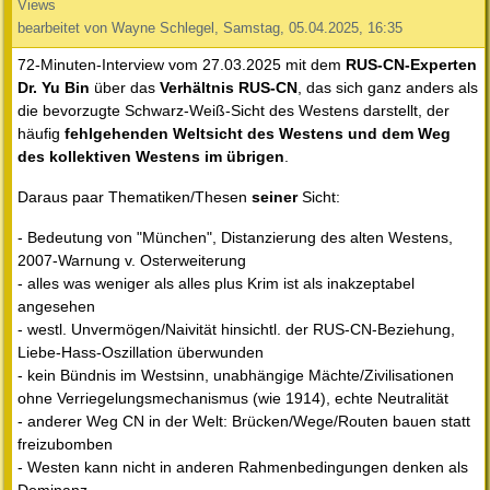
Views
bearbeitet von Wayne Schlegel, Samstag, 05.04.2025, 16:35
72-Minuten-Interview vom 27.03.2025 mit dem
RUS-CN-Experten
Dr. Yu Bin
über das
Verhältnis RUS-CN
, das sich ganz anders als
die bevorzugte Schwarz-Weiß-Sicht des Westens darstellt, der
häufig
fehlgehenden Weltsicht des Westens und dem Weg
des kollektiven Westens im übrigen
.
Daraus paar Thematiken/Thesen
seiner
Sicht:
- Bedeutung von "München", Distanzierung des alten Westens,
2007-Warnung v. Osterweiterung
- alles was weniger als alles plus Krim ist als inakzeptabel
angesehen
- westl. Unvermögen/Naivität hinsichtl. der RUS-CN-Beziehung,
Liebe-Hass-Oszillation überwunden
- kein Bündnis im Westsinn, unabhängige Mächte/Zivilisationen
ohne Verriegelungsmechanismus (wie 1914), echte Neutralität
- anderer Weg CN in der Welt: Brücken/Wege/Routen bauen statt
freizubomben
- Westen kann nicht in anderen Rahmenbedingungen denken als