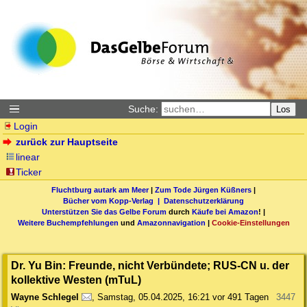
Suche:
Los
Login
zurück zur Hauptseite
linear
Ticker
Fluchtburg autark am Meer
|
Zum Tode Jürgen Küßners
|
Bücher vom Kopp-Verlag |
Datenschutzerklärung
Unterstützen Sie das Gelbe Forum
durch
Käufe bei Amazon
! |
Weitere Buchempfehlungen
und
Amazonnavigation
|
Cookie-Einstellungen
Dr. Yu Bin: Freunde, nicht Verbündete; RUS-CN u. der
kollektive Westen (mTuL)
Wayne Schlegel
,
Samstag, 05.04.2025, 16:21
vor 491 Tagen
3447