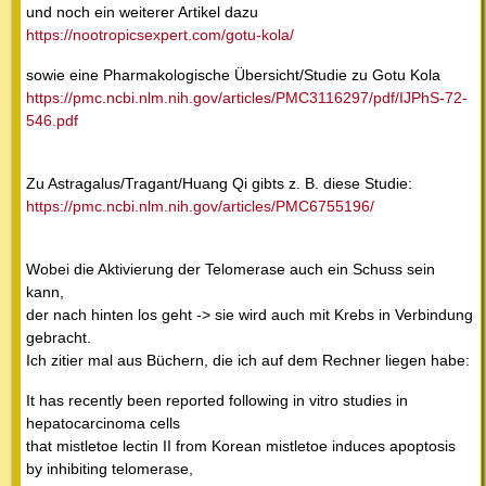
und noch ein weiterer Artikel dazu
https://nootropicsexpert.com/gotu-kola/
sowie eine Pharmakologische Übersicht/Studie zu Gotu Kola
https://pmc.ncbi.nlm.nih.gov/articles/PMC3116297/pdf/IJPhS-72-
546.pdf
Zu Astragalus/Tragant/Huang Qi gibts z. B. diese Studie:
https://pmc.ncbi.nlm.nih.gov/articles/PMC6755196/
Wobei die Aktivierung der Telomerase auch ein Schuss sein
kann,
der nach hinten los geht -> sie wird auch mit Krebs in Verbindung
gebracht.
Ich zitier mal aus Büchern, die ich auf dem Rechner liegen habe:
It has recently been reported following in vitro studies in
hepatocarcinoma cells
that mistletoe lectin II from Korean mistletoe induces apoptosis
by inhibiting telomerase,