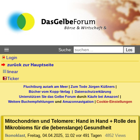
Suche:
Los
Login
zurück zur Hauptseite
linear
Ticker
Fluchtburg autark am Meer
|
Zum Tode Jürgen Küßners
|
Bücher vom Kopp-Verlag |
Datenschutzerklärung
Unterstützen Sie das Gelbe Forum
durch
Käufe bei Amazon
! |
Weitere Buchempfehlungen
und
Amazonnavigation
|
Cookie-Einstellungen
Mitochondrien und Telomere: Hand in Hand + Rolle des
Mikrobioms für die (lebenslange) Gesundheit
Ikonoklast
,
Freitag, 04.04.2025, 11:02
vor 491 Tagen
4852 Views