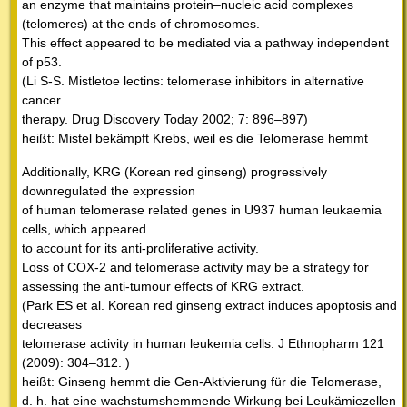
an enzyme that maintains protein–nucleic acid complexes
(telomeres) at the ends of chromosomes.
This effect appeared to be mediated via a pathway independent
of p53.
(Li S-S. Mistletoe lectins: telomerase inhibitors in alternative
cancer
therapy. Drug Discovery Today 2002; 7: 896–897)
heißt: Mistel bekämpft Krebs, weil es die Telomerase hemmt
Additionally, KRG (Korean red ginseng) progressively
downregulated the expression
of human telomerase related genes in U937 human leukaemia
cells, which appeared
to account for its anti-proliferative activity.
Loss of COX-2 and telomerase activity may be a strategy for
assessing the anti-tumour effects of KRG extract.
(Park ES et al. Korean red ginseng extract induces apoptosis and
decreases
telomerase activity in human leukemia cells. J Ethnopharm 121
(2009): 304–312. )
heißt: Ginseng hemmt die Gen-Aktivierung für die Telomerase,
d. h. hat eine wachstumshemmende Wirkung bei Leukämiezellen