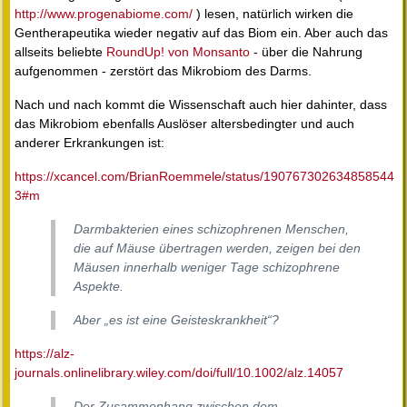
http://www.progenabiome.com/
) lesen, natürlich wirken die
Gentherapeutika wieder negativ auf das Biom ein. Aber auch das
allseits beliebte
RoundUp! von Monsanto
- über die Nahrung
aufgenommen - zerstört das Mikrobiom des Darms.
Nach und nach kommt die Wissenschaft auch hier dahinter, dass
das Mikrobiom ebenfalls Auslöser altersbedingter und auch
anderer Erkrankungen ist:
https://xcancel.com/BrianRoemmele/status/190767302634858544
3#m
Darmbakterien eines schizophrenen Menschen,
die auf Mäuse übertragen werden, zeigen bei den
Mäusen innerhalb weniger Tage schizophrene
Aspekte.
Aber „es ist eine Geisteskrankheit“?
https://alz-
journals.onlinelibrary.wiley.com/doi/full/10.1002/alz.14057
Der Zusammenhang zwischen dem