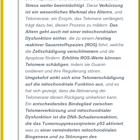
Stress weiter beeinträchtigt
. Diese
Verkürzung
ist ein wesentliches Merkmal des Alterns
, und
Telomerase, ein Enzym, das Telomere verlängert,
trägt dazu bei, diesen Prozess zu mildern.
Das
Altern geht auch mit einer mitochondrialen
Dysfunktion einher
, die zu einem A
nstieg
reaktiver Sauerstoffspezies (ROS)
führt, welche
die
Zellschädigung verschlimmern
und die
Apoptose fördern.
Erhöhte ROS-Werte können
Telomere schädigen
, indem sie Guanin
oxidieren und ihre Regulierung stören.
Umgekehrt wirkt sich eine Telomerschädigung
auf die mitochondriale Funktion aus
, und es
hat sich gezeigt, dass die Aktivierung der
Telomerase diesen Rückgang umkehren kann.
Ein
entscheidendes Bindeglied zwischen
Telomerverkürzung und mitochondrialer
Dysfunktion ist die DNA-Schadensreaktion,
die das Tumorsuppressorprotein p53 aktiviert
,
was zu
einer verminderten mitochondrialen
Biogenese und zu Störungen des