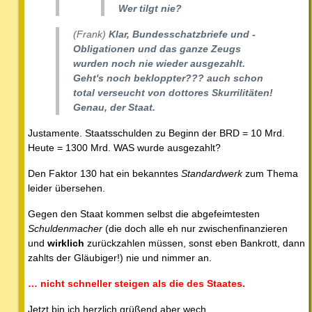
Wer tilgt nie?
(Frank)
Klar, Bundesschatzbriefe und -
Obligationen und das ganze Zeugs
wurden noch nie wieder ausgezahlt.
Geht's noch bekloppter??? auch schon
total verseucht von dottores Skurrilitäten!
Genau, der Staat.
Justamente. Staatsschulden zu Beginn der BRD = 10 Mrd.
Heute = 1300 Mrd. WAS wurde ausgezahlt?
Den Faktor 130 hat ein bekanntes
Standardwerk
zum Thema
leider übersehen.
Gegen den Staat kommen selbst die abgefeimtesten
Schuldenmacher
(die doch alle eh nur zwischenfinanzieren
und
wirklich
zurückzahlen müssen, sonst eben Bankrott, dann
zahlts der Gläubiger!) nie und nimmer an.
… nicht schneller steigen als die des Staates.
Jetzt bin ich herzlich grüßend aber wech ...