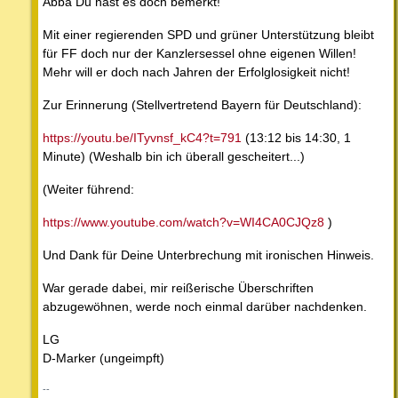
Abba Du hast es doch bemerkt!
Mit einer regierenden SPD und grüner Unterstützung bleibt
für FF doch nur der Kanzlersessel ohne eigenen Willen!
Mehr will er doch nach Jahren der Erfolglosigkeit nicht!
Zur Erinnerung (Stellvertretend Bayern für Deutschland):
https://youtu.be/ITyvnsf_kC4?t=791
(13:12 bis 14:30, 1
Minute) (Weshalb bin ich überall gescheitert...)
(Weiter führend:
https://www.youtube.com/watch?v=WI4CA0CJQz8
)
Und Dank für Deine Unterbrechung mit ironischen Hinweis.
War gerade dabei, mir reißerische Überschriften
abzugewöhnen, werde noch einmal darüber nachdenken.
LG
D-Marker (ungeimpft)
--