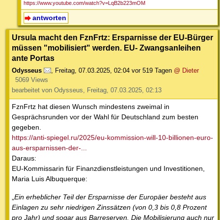
https://www.youtube.com/watch?v=LqB2b223mOM
antworten
Ursula macht den FznFrtz: Ersparnisse der EU-Bürger
müssen "mobilisiert" werden. EU- Zwangsanleihen
ante Portas
Odysseus
,
Freitag, 07.03.2025, 02:04
vor 519 Tagen
@ Dieter
5069 Views
bearbeitet von Odysseus, Freitag, 07.03.2025, 02:13
FznFrtz hat diesen Wunsch mindestens zweimal in
Gesprächsrunden vor der Wahl für Deutschland zum besten
gegeben.
https://anti-spiegel.ru/2025/eu-kommission-will-10-billionen-euro-
aus-ersparnissen-der-...
Daraus:
EU-Kommissarin für Finanzdienstleistungen und Investitionen,
Maria Luis Albuquerque:
„
Ein erheblicher Teil der Ersparnisse der Europäer besteht aus
Einlagen zu sehr niedrigen Zinssätzen (von 0,3 bis 0,8 Prozent
pro Jahr) und sogar aus Barreserven. Die Mobilisierung auch nur