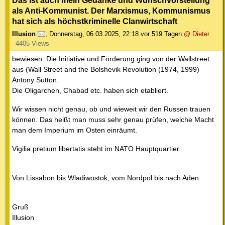
Das ist auch mein Gedanke und Wunschvorstellung
als Anti-Kommunist. Der Marxismus, Kommunismus
hat sich als höchstkriminelle Clanwirtschaft
Illusion
,
Donnerstag, 06.03.2025, 22:18
vor 519 Tagen
@ Dieter
4405 Views
bewiesen. Die Initiative und Förderung ging von der Wallstreet
aus (Wall Street and the Bolshevik Revolution (1974, 1999)
Antony Sutton.
Die Oligarchen, Chabad etc. haben sich etabliert.
Wir wissen nicht genau, ob und wieweit wir den Russen trauen
können. Das heißt man muss sehr genau prüfen, welche Macht
man dem Imperium im Osten einräumt.
Vigilia pretium libertatis steht im NATO Hauptquartier.
Von Lissabon bis Wladiwostok, vom Nordpol bis nach Aden.
Gruß
Illusion