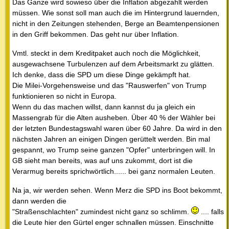
Das Ganze wird sowieso über die Inflation abgezahlt werden
müssen. Wie sonst soll man auch die im Hintergrund lauernden,
nicht in den Zeitungen stehenden, Berge an Beamtenpensionen
in den Griff bekommen. Das geht nur über Inflation.
Vmtl. steckt in dem Kreditpaket auch noch die Möglichkeit,
ausgewachsene Turbulenzen auf dem Arbeitsmarkt zu glätten.
Ich denke, dass die SPD um diese Dinge gekämpft hat.
Die Milei-Vorgehensweise und das "Rauswerfen" von Trump
funktionieren so nicht in Europa.
Wenn du das machen willst, dann kannst du ja gleich ein
Massengrab für die Alten ausheben. Über 40 % der Wähler bei
der letzten Bundestagswahl waren über 60 Jahre. Da wird in den
nächsten Jahren an einigen Dingen gerüttelt werden. Bin mal
gespannt, wo Trump seine ganzen "Opfer" unterbringen will. In
GB sieht man bereits, was auf uns zukommt, dort ist die
Verarmug bereits sprichwörtlich...... bei ganz normalen Leuten.
Na ja, wir werden sehen. Wenn Merz die SPD ins Boot bekommt,
dann werden die
"Straßenschlachten" zumindest nicht ganz so schlimm.
.... falls
die Leute hier den Gürtel enger schnallen müssen. Einschnitte