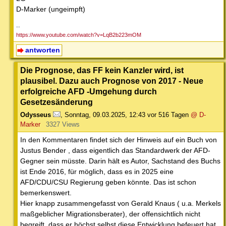
D-Marker (ungeimpft)
--
https://www.youtube.com/watch?v=LqB2b223mOM
antworten
Die Prognose, das FF kein Kanzler wird, ist
plausibel. Dazu auch Prognose von 2017 - Neue
erfolgreiche AFD -Umgehung durch
Gesetzesänderung
Odysseus
,
Sonntag, 09.03.2025, 12:43
vor 516 Tagen
@ D-
Marker
3327 Views
In den Kommentaren findet sich der Hinweis auf ein Buch von
Justus Bender , dass eigentlich das Standardwerk der AFD-
Gegner sein müsste. Darin hält es Autor, Sachstand des Buchs
ist Ende 2016, für möglich, dass es in 2025 eine
AFD/CDU/CSU Regierung geben könnte. Das ist schon
bemerkenswert.
Hier knapp zusammengefasst von Gerald Knaus ( u.a. Merkels
maßgeblicher Migrationsberater), der offensichtlich nicht
begreift, dass er höchst selbst diese Entwicklung befeuert hat.