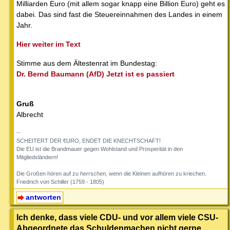
Milliarden Euro (mit allem sogar knapp eine Billion Euro) geht es
dabei. Das sind fast die Steuereinnahmen des Landes in einem
Jahr.
Hier weiter im Text
Stimme aus dem Ältestenrat im Bundestag:
Dr. Bernd Baumann (AfD) Jetzt ist es passiert
Gruß
Albrecht
--
SCHEITERT DER €URO, ENDET DIE KNECHTSCHAFT!
Die EU ist die Brandmauer gegen Wohlstand und Prosperität in den
Mitgliedsländern!
Die Großen hören auf zu herrschen, wenn die Kleinen aufhören zu kriechen.
Friedrich von Schiller (1759 - 1805)
antworten
Ich denke, dass viele CDU- und vor allem viele CSU-
Abgeordnete das Schuldenmachen nicht gerne