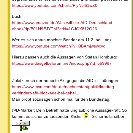
https://www.youtube.com/shorts/PlyN5l61wZ0
Buch:
https://www.amazon.de/Was-will-die-AfD-Deutschland-
ebook/dp/B01N9EJYTM?crid=1CJGX812O26...
Wer es sich antun möchte: Bender am 11.2. bei Lanz
https://www.youtube.com/watch?v=OBAmjwswcyc
Hierzu passen auch die Aussagen von Stefan Homburg:
https://www.dasgelbeforum.net/index.php?id=669987
Zuletzt noch der neueste Akt gegen die AfD in Thüringen.
https://www.msn.com/de-de/nachrichten/politik/landtag-
verhindert-afd-blockade-bei-gehei...
Man probt sozusagen schon mal für den Bundestag.
@D-Marker: Dein Betreff hatte unglaubliche Aussagekraft. So
kommt es sicher zu tausenden Klicks.
. Sicherheitshalber: