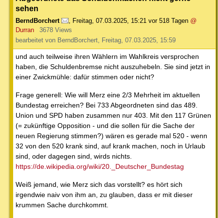
sehen
BerndBorchert
,
Freitag, 07.03.2025, 15:21
vor 518 Tagen
@
Durran
3678 Views
bearbeitet von BerndBorchert, Freitag, 07.03.2025, 15:59
und auch teilweise ihren Wählern im Wahlkreis versprochen
haben, die Schuldenbremse nicht auszuhebeln. Sie sind jetzt in
einer Zwickmühle: dafür stimmen oder nicht?
Frage generell: Wie will Merz eine 2/3 Mehrheit im aktuellen
Bundestag erreichen? Bei 733 Abgeordneten sind das 489.
Union und SPD haben zusammen nur 403. Mit den 117 Grünen
(= zukünftige Opposition - und die sollen für die Sache der
neuen Regierung stimmen?) wären es gerade mal 520 - wenn
32 von den 520 krank sind, auf krank machen, noch in Urlaub
sind, oder dagegen sind, wirds nichts.
https://de.wikipedia.org/wiki/20._Deutscher_Bundestag
Weiß jemand, wie Merz sich das vorstellt? es hört sich
irgendwie naiv von ihm an, zu glauben, dass er mit dieser
krummen Sache durchkommt.