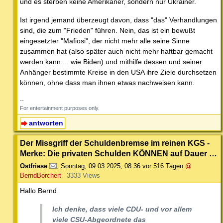
und es sterben keine Amerikaner, sondern nur Ukrainer.
Ist irgend jemand überzeugt davon, dass "das" Verhandlungen
sind, die zum "Frieden" führen. Nein, das ist ein bewußt
eingesetzter "Mafiosi", der nicht mehr alle seine Sinne
zusammen hat (also später auch nicht mehr haftbar gemacht
werden kann.... wie Biden) und mithilfe dessen und seiner
Anhänger bestimmte Kreise in den USA ihre Ziele durchsetzen
können, ohne dass man ihnen etwas nachweisen kann.
--
For entertainment purposes only.
antworten
Der Missgriff der Schuldenbremse im reinen KGS -
Merke: Die privaten Schulden KÖNNEN auf Dauer …
Ostfriese
,
Sonntag, 09.03.2025, 08:36
vor 516 Tagen
@
BerndBorchert
3333 Views
Hallo Bernd
Ich denke, dass viele CDU- und vor allem
viele CSU-Abgeordnete das