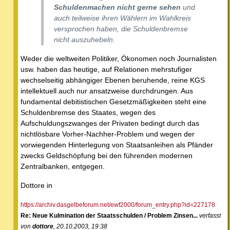
Schuldenmachen nicht gerne sehen
und
auch teilweise ihren Wählern im Wahlkreis
versprochen haben, die Schuldenbremse
nicht auszuhebeln.
Weder die weltweiten Politiker, Ökonomen noch Journalisten
usw. haben das heutige, auf Relationen mehrstufiger
wechselseitig abhängiger Ebenen beruhende, reine KGS
intellektuell auch nur ansatzweise durchdrungen. Aus
fundamental debitistischen Gesetzmäßigkeiten steht eine
Schuldenbremse des Staates, wegen des
Aufschuldungszwanges der Privaten bedingt durch das
nichtlösbare Vorher-Nachher-Problem und wegen der
vorwiegenden Hinterlegung von Staatsanleihen als Pfänder
zwecks Geldschöpfung bei den führenden modernen
Zentralbanken, entgegen.
Dottore in
https://archiv.dasgelbeforum.net/ewf2000/forum_entry.php?id=227178
Re: Neue Kulmination der Staatsschulden / Problem Zinsen...
verfasst
von
dottore
, 20.10.2003, 19:38