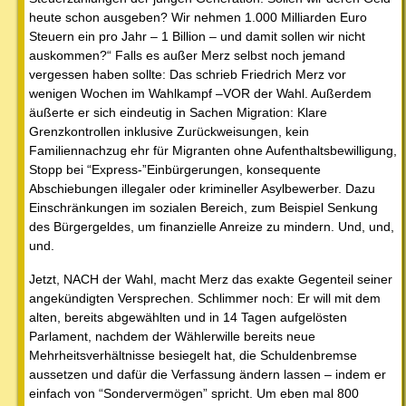
heute schon ausgeben? Wir nehmen 1.000 Milliarden Euro
Steuern ein pro Jahr – 1 Billion – und damit sollen wir nicht
auskommen?“ Falls es außer Merz selbst noch jemand
vergessen haben sollte: Das schrieb Friedrich Merz vor
wenigen Wochen im Wahlkampf –VOR der Wahl. Außerdem
äußerte er sich eindeutig in Sachen Migration: Klare
Grenzkontrollen inklusive Zurückweisungen, kein
Familiennachzug ehr für Migranten ohne Aufenthaltsbewilligung,
Stopp bei “Express-”Einbürgerungen, konsequente
Abschiebungen illegaler oder krimineller Asylbewerber. Dazu
Einschränkungen im sozialen Bereich, zum Beispiel Senkung
des Bürgergeldes, um finanzielle Anreize zu mindern. Und, und,
und.
Jetzt, NACH der Wahl, macht Merz das exakte Gegenteil seiner
angekündigten Versprechen. Schlimmer noch: Er will mit dem
alten, bereits abgewählten und in 14 Tagen aufgelösten
Parlament, nachdem der Wählerwille bereits neue
Mehrheitsverhältnisse besiegelt hat, die Schuldenbremse
aussetzen und dafür die Verfassung ändern lassen – indem er
einfach von “Sondervermögen” spricht. Um eben mal 800