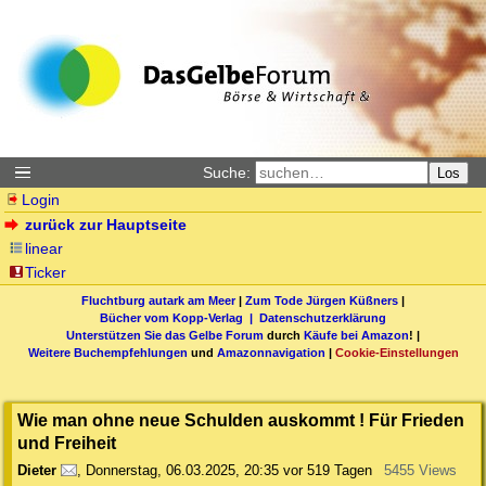
Suche:
Los
Login
zurück zur Hauptseite
linear
Ticker
Fluchtburg autark am Meer
|
Zum Tode Jürgen Küßners
|
Bücher vom Kopp-Verlag |
Datenschutzerklärung
Unterstützen Sie das Gelbe Forum
durch
Käufe bei Amazon
! |
Weitere Buchempfehlungen
und
Amazonnavigation
|
Cookie-Einstellungen
Wie man ohne neue Schulden auskommt ! Für Frieden
und Freiheit
Dieter
,
Donnerstag, 06.03.2025, 20:35
vor 519 Tagen
5455 Views