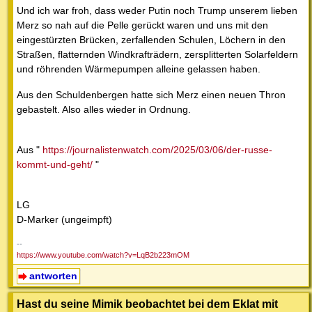
Und ich war froh, dass weder Putin noch Trump unserem lieben
Merz so nah auf die Pelle gerückt waren und uns mit den
eingestürzten Brücken, zerfallenden Schulen, Löchern in den
Straßen, flatternden Windkrafträdern, zersplitterten Solarfeldern
und röhrenden Wärmepumpen alleine gelassen haben.
Aus den Schuldenbergen hatte sich Merz einen neuen Thron
gebastelt. Also alles wieder in Ordnung.
Aus "
https://journalistenwatch.com/2025/03/06/der-russe-
kommt-und-geht/
"
LG
D-Marker (ungeimpft)
--
https://www.youtube.com/watch?v=LqB2b223mOM
antworten
Hast du seine Mimik beobachtet bei dem Eklat mit