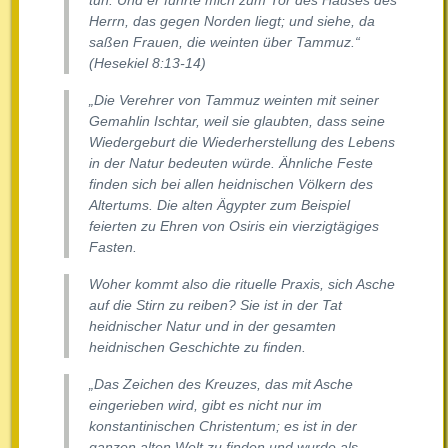
tun. Und er führte mich zum Tor des Hauses des
Herrn, das gegen Norden liegt; und siehe, da
saßen Frauen, die weinten über Tammuz.“
(Hesekiel 8:13-14)
„Die Verehrer von Tammuz weinten mit seiner
Gemahlin Ischtar, weil sie glaubten, dass seine
Wiedergeburt die Wiederherstellung des Lebens
in der Natur bedeuten würde. Ähnliche Feste
finden sich bei allen heidnischen Völkern des
Altertums. Die alten Ägypter zum Beispiel
feierten zu Ehren von Osiris ein vierzigtägiges
Fasten.
Woher kommt also die rituelle Praxis, sich Asche
auf die Stirn zu reiben? Sie ist in der Tat
heidnischer Natur und in der gesamten
heidnischen Geschichte zu finden.
„Das Zeichen des Kreuzes, das mit Asche
eingerieben wird, gibt es nicht nur im
konstantinischen Christentum; es ist in der
ganzen alten Welt zu finden und wurde als