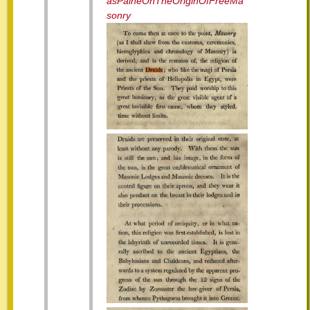
asPaineOnTheOriginOfFreeMa
sonry