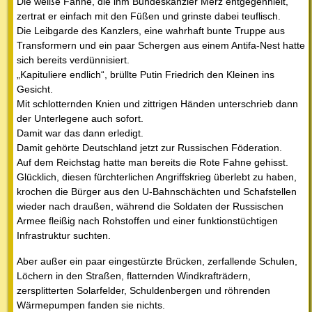
Die weiße Fahne, die ihm Bundeskanzler Merz entgegenhielt,
zertrat er einfach mit den Füßen und grinste dabei teuflisch.
Die Leibgarde des Kanzlers, eine wahrhaft bunte Truppe aus
Transformern und ein paar Schergen aus einem Antifa-Nest hatte
sich bereits verdünnisiert.
„Kapituliere endlich“, brüllte Putin Friedrich den Kleinen ins
Gesicht.
Mit schlotternden Knien und zittrigen Händen unterschrieb dann
der Unterlegene auch sofort.
Damit war das dann erledigt.
Damit gehörte Deutschland jetzt zur Russischen Föderation.
Auf dem Reichstag hatte man bereits die Rote Fahne gehisst.
Glücklich, diesen fürchterlichen Angriffskrieg überlebt zu haben,
krochen die Bürger aus den U-Bahnschächten und Schafstellen
wieder nach draußen, während die Soldaten der Russischen
Armee fleißig nach Rohstoffen und einer funktionstüchtigen
Infrastruktur suchten.
Aber außer ein paar eingestürzte Brücken, zerfallende Schulen,
Löchern in den Straßen, flatternden Windkrafträdern,
zersplitterten Solarfelder, Schuldenbergen und röhrenden
Wärmepumpen fanden sie nichts.