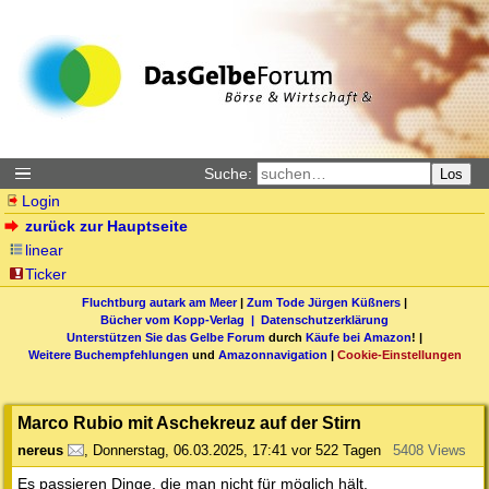
Suche:
Los
Login
zurück zur Hauptseite
linear
Ticker
Fluchtburg autark am Meer
|
Zum Tode Jürgen Küßners
|
Bücher vom Kopp-Verlag |
Datenschutzerklärung
Unterstützen Sie das Gelbe Forum
durch
Käufe bei Amazon
! |
Weitere Buchempfehlungen
und
Amazonnavigation
|
Cookie-Einstellungen
Marco Rubio mit Aschekreuz auf der Stirn
nereus
,
Donnerstag, 06.03.2025, 17:41
vor 522 Tagen
5408 Views
Es passieren Dinge, die man nicht für möglich hält.