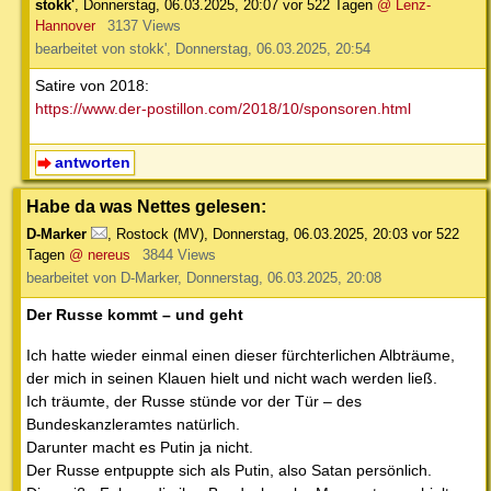
stokk'
,
Donnerstag, 06.03.2025, 20:07
vor 522 Tagen
@ Lenz-
Hannover
3137 Views
bearbeitet von stokk', Donnerstag, 06.03.2025, 20:54
Satire von 2018:
https://www.der-postillon.com/2018/10/sponsoren.html
antworten
Habe da was Nettes gelesen:
D-Marker
,
Rostock (MV)
,
Donnerstag, 06.03.2025, 20:03
vor 522
Tagen
@ nereus
3844 Views
bearbeitet von D-Marker, Donnerstag, 06.03.2025, 20:08
Der Russe kommt – und geht
Ich hatte wieder einmal einen dieser fürchterlichen Albträume,
der mich in seinen Klauen hielt und nicht wach werden ließ.
Ich träumte, der Russe stünde vor der Tür – des
Bundeskanzleramtes natürlich.
Darunter macht es Putin ja nicht.
Der Russe entpuppte sich als Putin, also Satan persönlich.