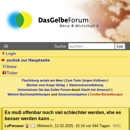
Suche:
Los
Login
zurück zur Hauptseite
linear
Ticker
Fluchtburg autark am Meer
|
Zum Tode Jürgen Küßners
|
Bücher vom Kopp-Verlag |
Datenschutzerklärung
Unterstützen Sie das Gelbe Forum
durch
Käufe bei Amazon
! |
Weitere Buchempfehlungen
und
Amazonnavigation
|
Cookie-Einstellungen
Es muß offenbar noch viel schlechter werden, ehe es
besser werden kann ...
LePenseur
,
Mittwoch, 12.02.2025, 15:14
vor 544 Tagen
5601