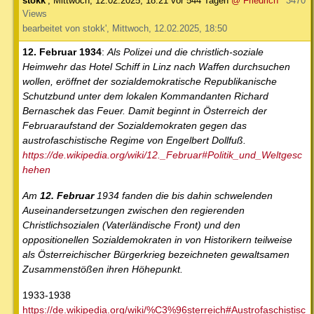
stokk'
,
Mittwoch, 12.02.2025, 18:21
vor 544 Tagen
@ Friedrich
3470
Views
bearbeitet von stokk', Mittwoch, 12.02.2025, 18:50
12. Februar 1934
:
Als Polizei und die christlich-soziale
Heimwehr das Hotel Schiff in Linz nach Waffen durchsuchen
wollen, eröffnet der sozialdemokratische Republikanische
Schutzbund unter dem lokalen Kommandanten Richard
Bernaschek das Feuer. Damit beginnt in Österreich der
Februaraufstand der Sozialdemokraten gegen das
austrofaschistische Regime von Engelbert Dollfuß.
https://de.wikipedia.org/wiki/12._Februar#Politik_und_Weltgesc
hehen
Am
12. Februar
1934 fanden die bis dahin schwelenden
Auseinandersetzungen zwischen den regierenden
Christlichsozialen (Vaterländische Front) und den
oppositionellen Sozialdemokraten in von Historikern teilweise
als Österreichischer Bürgerkrieg bezeichneten gewaltsamen
Zusammenstößen ihren Höhepunkt.
1933-1938
https://de.wikipedia.org/wiki/%C3%96sterreich#Austrofaschistisc