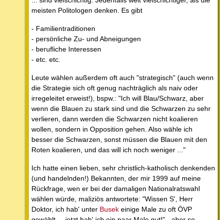
meisten Politologen denken. Es gibt
- Familientraditionen
- persönliche Zu- und Abneigungen
- berufliche Interessen
- etc. etc.
Leute wählen außerdem oft auch "strategisch" (auch wenn
die Strategie sich oft genug nachträglich als naiv oder
irregeleitet erweist!), bspw.: "Ich will Blau/Schwarz, aber
wenn die Blauen zu stark sind und die Schwarzen zu sehr
verlieren, dann werden die Schwarzen nicht koalieren
wollen, sondern in Opposition gehen. Also wähle ich
besser die Schwarzen, sonst müssen die Blauen mit den
Roten koalieren, und das will ich noch weniger ..."
Ich hatte einen lieben, sehr christlich-katholisch denkenden
(und handelnden!) Bekannten, der mir 1999 auf meine
Rückfrage, wen er bei der damaligen Nationalratswahl
wählen würde, maliziös antwortete: "Wissen S', Herr
Doktor, ich hab' unter
Busek
einige Male zu oft ÖVP
gewählt ... jetzt hab' ich ein paar Male gut!" - aber so