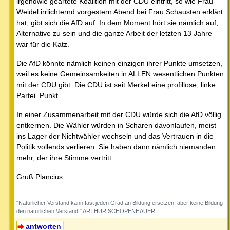
irgendwie geartete Koalition mit der CDU eintritt, so wie Frau
Weidel irrlichternd vorgestern Abend bei Frau Schausten erklärt
hat, gibt sich die AfD auf. In dem Moment hört sie nämlich auf,
Alternative zu sein und die ganze Arbeit der letzten 13 Jahre
war für die Katz.
Die AfD könnte nämlich keinen einzigen ihrer Punkte umsetzen,
weil es keine Gemeinsamkeiten in ALLEN wesentlichen Punkten
mit der CDU gibt. Die CDU ist seit Merkel eine profillose, linke
Partei. Punkt.
In einer Zusammenarbeit mit der CDU würde sich die AfD völlig
entkernen. Die Wähler würden in Scharen davonlaufen, meist
ins Lager der Nichtwähler wechseln und das Vertrauen in die
Politik vollends verlieren. Sie haben dann nämlich niemanden
mehr, der ihre Stimme vertritt.
Gruß Plancius
--
"Natürlicher Verstand kann fast jeden Grad an Bildung ersetzen, aber keine Bildung
den natürlichen Verstand." ARTHUR SCHOPENHAUER
antworten