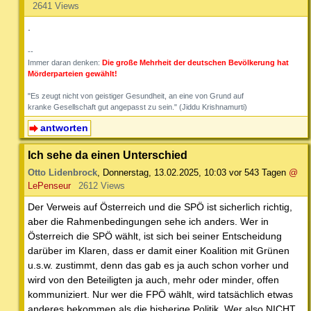
2641 Views
.
--
Immer daran denken:
Die große Mehrheit der deutschen Bevölkerung hat
Mörderparteien gewählt!
"Es zeugt nicht von geistiger Gesundheit, an eine von Grund auf
kranke Gesellschaft gut angepasst zu sein." (Jiddu Krishnamurti)
antworten
Ich sehe da einen Unterschied
Otto Lidenbrock
,
Donnerstag, 13.02.2025, 10:03
vor 543 Tagen
@
LePenseur
2612 Views
Der Verweis auf Österreich und die SPÖ ist sicherlich richtig,
aber die Rahmenbedingungen sehe ich anders. Wer in
Österreich die SPÖ wählt, ist sich bei seiner Entscheidung
darüber im Klaren, dass er damit einer Koalition mit Grünen
u.s.w. zustimmt, denn das gab es ja auch schon vorher und
wird von den Beteiligten ja auch, mehr oder minder, offen
kommuniziert. Nur wer die FPÖ wählt, wird tatsächlich etwas
anderes bekommen als die bisherige Politik. Wer also NICHT