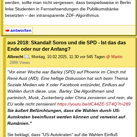
werden, sollte man nicht vergessen, dass beispielsweise in Berlin
linke Studenten in Fernsehsendungen die Publikumsbänke
besetzten – der intransparente ZDF-Algorithmus.
antworten
aus 2018: Skandal! Soros und die SPD - Ist das das
Ende oder nur der Anfang?
Albrecht
,
Montag, 10.02.2025, 11:30
vor 545 Tagen
@ Martin
2889 Views
"Vor einer Woche war Barley (SPD) auf Phoenix im Clinch mit
René Aust (AfD). Eine heftige Diskussion hat sich beim Thema
Soziale Medien wie X oder Facebook entzündet, Einfluss auf
Wahlen durch diese, usw.. Barley: Die Algorithmen sind
parteiisch, Musk, Zuckerberg oder China zensieren und nein, die
EU wolle nicht zensieren!
https://youtu.be/dC44ZE-ST4Q?t=289
Sie äußert Befürchtungen, dass die Wahlen durch US-
Autokraten beeinflusst werden können und verweist auf
Rumänien."
Sie beklagt, dass "US-Autokraten" auf die Wahlen Einfluß