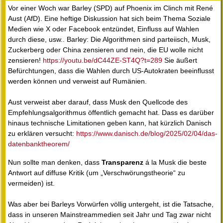
Vor einer Woch war Barley (SPD) auf Phoenix im Clinch mit René
Aust (AfD). Eine heftige Diskussion hat sich beim Thema Soziale
Medien wie X oder Facebook entzündet, Einfluss auf Wahlen
durch diese, usw.. Barley: Die Algorithmen sind parteiisch, Musk,
Zuckerberg oder China zensieren und nein, die EU wolle nicht
zensieren!
https://youtu.be/dC44ZE-ST4Q?t=289
Sie äußert
Befürchtungen, dass die Wahlen durch US-Autokraten beeinflusst
werden können und verweist auf Rumänien.
Aust verweist aber darauf, dass Musk den Quellcode des
Empfehlungsalgorithmus öffentlich gemacht hat. Dass es darüber
hinaus technische Limitationen geben kann, hat kürzlich Danisch
zu erklären versucht:
https://www.danisch.de/blog/2025/02/04/das-
datenbanktheorem/
Nun sollte man denken, dass
Transparenz
á la Musk die beste
Antwort auf diffuse Kritik (um „Verschwörungstheorie“ zu
vermeiden) ist.
Was aber bei Barleys Vorwürfen völlig untergeht, ist die Tatsache,
dass in unseren Mainstreammedien seit Jahr und Tag zwar nicht