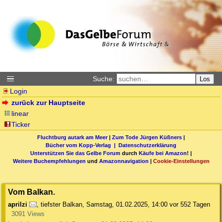
Suche:
Los
Login
zurück zur Hauptseite
linear
Ticker
Fluchtburg autark am Meer
|
Zum Tode Jürgen Küßners
|
Bücher vom Kopp-Verlag |
Datenschutzerklärung
Unterstützen Sie das Gelbe Forum
durch
Käufe bei Amazon
! |
Weitere Buchempfehlungen
und
Amazonnavigation
|
Cookie-Einstellungen
Vom Balkan.
aprilzi
,
tiefster Balkan
,
Samstag, 01.02.2025, 14:00
vor 552 Tagen
3091 Views