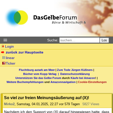
Suche:
Los
Login
zurück zur Hauptseite
linear
Ticker
Fluchtburg autark am Meer
|
Zum Tode Jürgen Küßners
|
Bücher vom Kopp-Verlag |
Datenschutzerklärung
Unterstützen Sie das Gelbe Forum
durch
Käufe bei Amazon
! |
Weitere Buchempfehlungen
und
Amazonnavigation
|
Cookie-Einstellungen
So viel zur freien Meinungsäußerung auf (X)!
Mirko2
,
Samstag, 04.01.2025, 22:27
vor 579 Tagen
5827 Views
Nachdem ich den Support von (X) darauf hingewiesen hatte, dass