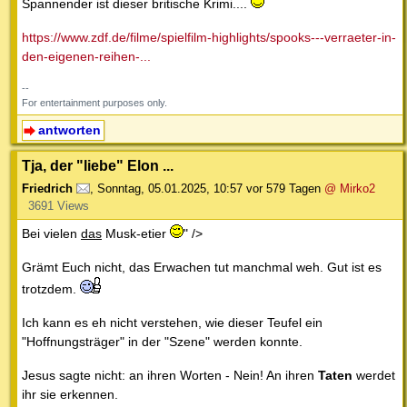
Spannender ist dieser britische Krimi....
https://www.zdf.de/filme/spielfilm-highlights/spooks---verraeter-in-
den-eigenen-reihen-...
--
For entertainment purposes only.
antworten
Tja, der "liebe" Elon ...
Friedrich
,
Sonntag, 05.01.2025, 10:57
vor 579 Tagen
@ Mirko2
3691 Views
Bei vielen
das
Musk-etier
" />
Grämt Euch nicht, das Erwachen tut manchmal weh. Gut ist es
trotzdem.
Ich kann es eh nicht verstehen, wie dieser Teufel ein
"Hoffnungsträger" in der "Szene" werden konnte.
Jesus sagte nicht: an ihren Worten - Nein! An ihren
Taten
werdet
ihr sie erkennen.